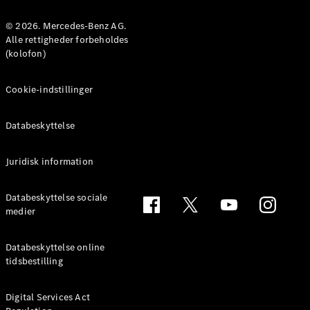
MPV
© 2026. Mercedes-Benz AG.
Alle rettigheder forbeholdes
(kolofon)
Cookie-indstillinger
Alle MPVs
EQV
Elektrisk
Databeskyttelse
V-Klasse
Marco Polo
Juridisk information
Konfigurator
Databeskyttelse sociale
Mercedes-
medier
Benz Online
Showroom
Databeskyttelse online
tidsbestilling
Varebiler
Digital Services Act
Konfigurator