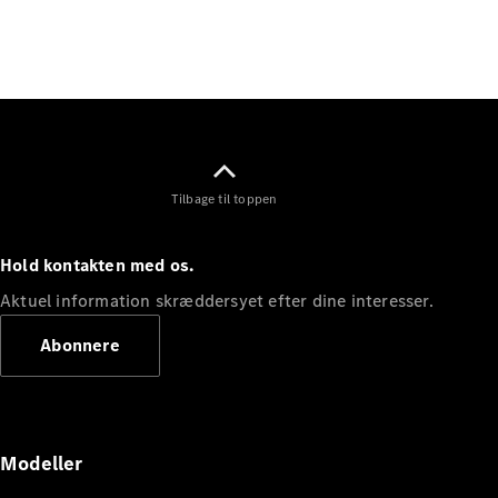
Elektrisk
SUV
Mercedes-
Maybach
Elektrisk
EQS SUV
GLA
GLA
Ny
Elektrisk
GLA
Ny
GLB
Elektrisk
Tilbage til toppen
GLB
GLC
Elektrisk
GLC
Hold kontakten med os.
GLC Coupé
GLE
Aktuel information skræddersyet efter dine interesser.
GLE Coupé
Abonnere
GLS
Mercedes-
Maybach
Ny
GLS
G-
Elektrisk
Modeller
Klasse
G-Klasse