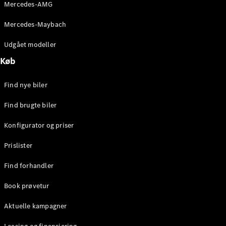
Mercedes-AMG
Stationcar
E-Klasse
Mercedes-Maybach
Stationcar
E-Klasse
Udgået modeller
All-Terrain
Køb
Konfigurator
Find nye biler
Mercedes-
Benz Online
Find brugte biler
Showroom
Hatchback
Konfigurator og priser
Prislister
Find forhandler
Book prøvetur
A-Klasse
Hatchback
Aktuelle kampagner