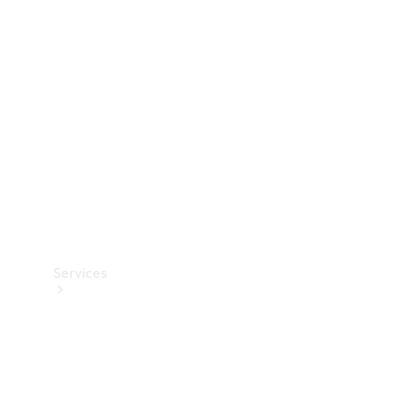
Teknisk
tilbehør
Opladningsudstyr
Collection
Bilpleje
Services