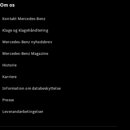
Roadster
Om os
Konfigurator
Kontakt Mercedes-Benz
Mercedes-
Benz Online
Klage og klagehåndtering
Showroom
Grand Limousine
Mercedes-Benz nyhedsbrev
Mercedes-Benz Magazine
Historie
Karriere
Information om databeskyttelse
VLE
Elektrisk
Presse
Konfigurator
Leverandørbetingelser
Mercedes-
Benz Online
Showroom