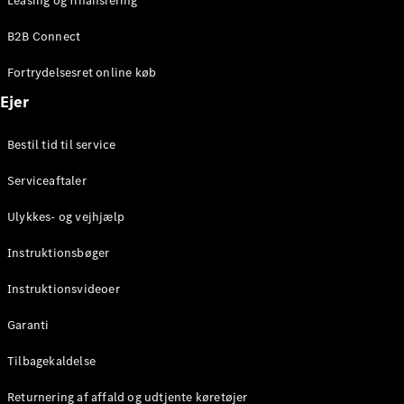
Leasing og finansiering
Konfigurator
Mercedes-
B2B Connect
Benz Online
Showroom
Fortrydelsesret online køb
Coupé
Ejer
Bestil tid til service
Serviceaftaler
Alle Coupés
Ulykkes- og vejhjælp
CLE Coupé
Mercedes-
Instruktionsbøger
AMG GT
Coupé
Instruktionsvideoer
Mercedes-
Garanti
AMG GT
Elektrisk
4-dørs
Tilbagekaldelse
coupé
Returnering af affald og udtjente køretøjer