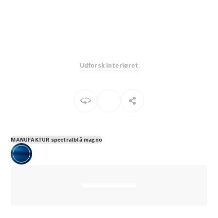
E-Klasse
Sedan
S-Klasse
Lang
Mercedes-
Maybach S-
Udforsk interiøret
Klasse
Konfigurator
Mercedes-
Benz Online
Showroom
SUV
MANUFAKTUR spectralblå magno
Alle SUVs
EQS