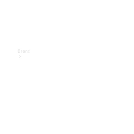
Brand
Oplev
Mercedes-
Benz