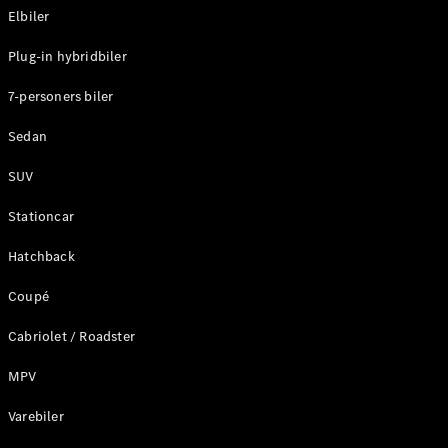
Elbiler
Konfigurator
Plug-in hybridbiler
Mercedes-
Benz Online
7-personers biler
Showroom
Stationcar
Sedan
SUV
Stationcar
Hatchback
Alle
Stationcar
Coupé
CLA
Shooting
Elektrisk
Cabriolet / Roadster
Brake
CLA
MPV
Shooting
Varebiler
Brake
C-Klasse