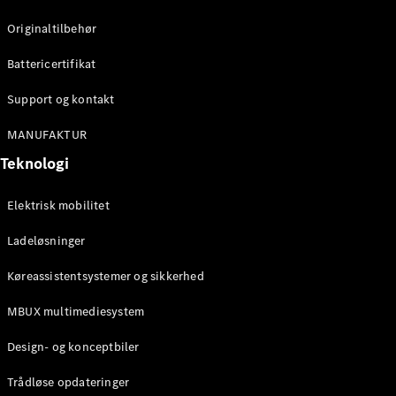
Konfigurator
Mercedes-
Originaltilbehør
Benz Online
Showroom
Battericertifikat
Cabriolet / Roadster
Support og kontakt
MANUFAKTUR
Teknologi
Elektrisk mobilitet
Ladeløsninger
Alle
Køreassistentsystemer og sikkerhed
Cabriolets /
Roadsters
MBUX multimediesystem
CLE
Cabriolet
Design- og konceptbiler
Mercedes-
AMG SL
Trådløse opdateringer