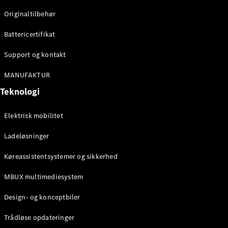
Klasse
Originaltilbehør
G-Klasse
Battericertifikat
Konfigurator
Mercedes-
Support og kontakt
Benz Online
Showroom
MANUFAKTUR
Stationcar
Teknologi
Elektrisk mobilitet
Ladeløsninger
Køreassistentsystemer og sikkerhed
Alle
Stationcar
MBUX multimediesystem
CLA
Shooting
Elektrisk
Design- og konceptbiler
Brake
CLA
Trådløse opdateringer
Shooting