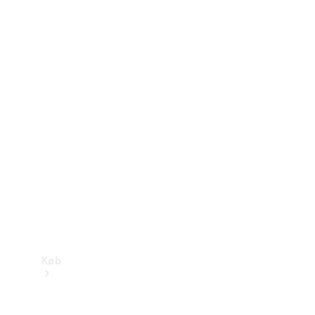
Konfigurator
Mercedes-Benz Online Showroom
Køb