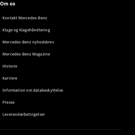
Om os
Brake
C-Klasse
Stationcar
Kontakt Mercedes-Benz
E-Klasse
Stationcar
Klage og klagehåndtering
E-Klasse
All-Terrain
Mercedes-Benz nyhedsbrev
Mercedes-Benz Magazine
Konfigurator
Mercedes-
Historie
Benz Online
Showroom
Karriere
Hatchback
Information om databeskyttelse
Presse
Leverandørbetingelser
A-Klasse
Hatchback