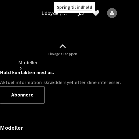
Spring til indhold
Udbyder/databeskyttelse
Tilbage til toppen
Udbyder/databeskyttelse
Modeller
Hold kontakten med os.
Aktuel information skræddersyet efter dine interesser.
Abonnere
Alle modeller
Nye modeller
Modeller
Elektriske modeller