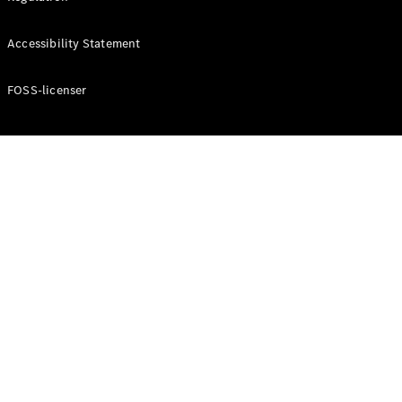
Accessibility Statement
Konfigurator
Mercedes-
Benz Online
FOSS-licenser
Showroom
Cabriolet / Roadster
Alle
Cabriolets /
Roadsters
CLE
Cabriolet