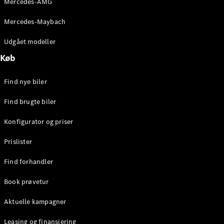
Mercedes-AMG
E-Klasse
Sedan
Mercedes-Maybach
S-Klasse
Lang
Udgået modeller
Mercedes-
Køb
Maybach S-
Klasse
Find nye biler
Konfigurator
Find brugte biler
Mercedes-
Benz Online
Konfigurator og priser
Showroom
SUV
Prislister
Find forhandler
Book prøvetur
Aktuelle kampagner
Alle SUVs
EQE
Leasing og finansiering