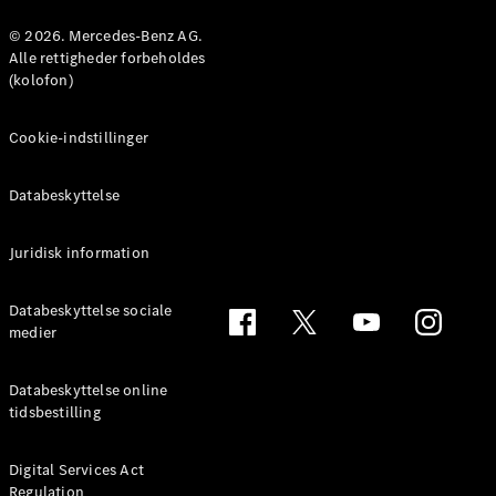
© 2026. Mercedes-Benz AG.
Konfigurator
Alle rettigheder forbeholdes
Mercedes-
(kolofon)
Benz Online
Showroom
Cookie-indstillinger
Coupé
Databeskyttelse
Juridisk information
Alle Coupés
Databeskyttelse sociale
CLE Coupé
medier
Mercedes-
AMG GT
Databeskyttelse online
Coupé
tidsbestilling
Mercedes-
AMG GT
Elektrisk
4-dørs
Digital Services Act
Regulation
coupé