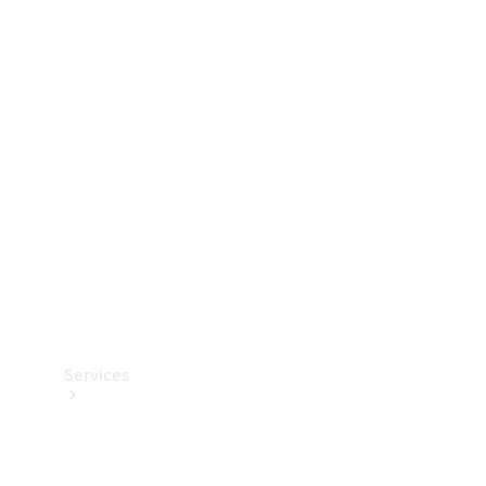
Dæk
Teknisk
tilbehør
Opladningsudstyr
Collection
Bilpleje
Services