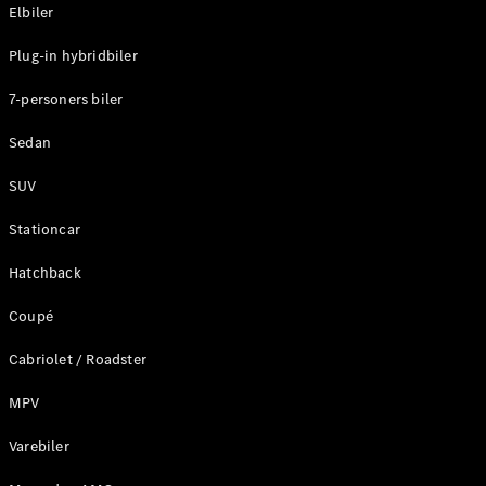
Plug-in-hybrid modeller
Elbiler
Plug-in hybridbiler
Sedan
7-personers biler
Sedan
SUV
Alle Sedans
Stationcar
CLA
Elektrisk
CLA
Hatchback
C-Klasse
Coupé
Sedan
C-
Cabriolet / Roadster
Klasse
Elektrisk
Sedan
MPV
EQE
Elektrisk
Sedan
Varebiler
EQS
Elektrisk
Sedan