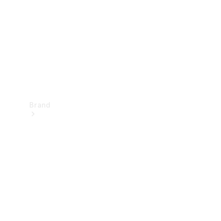
kontakt
Brand
Oplev
Mercedes-
Benz