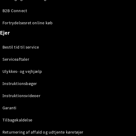
Elektrisk
SUV
B2B Connect
EQS
Elektrisk
SUV
Fortrydelsesret online køb
Mercedes-
Maybach
Elektrisk
Ejer
EQS SUV
GLA
Bestil tid til service
GLA
Ny
Elektrisk
GLA
Ny
Serviceaftaler
GLB
Elektrisk
GLB
Ulykkes- og vejhjælp
GLC
Elektrisk
GLC
Instruktionsbøger
GLC Coupé
GLE
Instruktionsvideoer
GLE Coupé
GLS
Garanti
Mercedes-
Maybach
Tilbagekaldelse
Ny
GLS
Returnering af affald og udtjente køretøjer
G-
Elektrisk