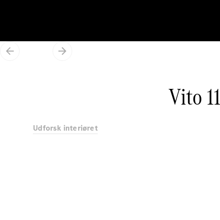
Vito 
Udforsk interiøret