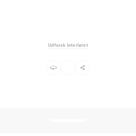
Elektrisk
SUV
Mercedes-
Maybach
Elektrisk
EQS SUV
GLA
GLA
Ny
Elektrisk
GLA
Ny
Udforsk interiøret
GLB
Elektrisk
GLB
GLC
Elektrisk
GLC
GLC Coupé
GLE
GLE Coupé
GLS
Mercedes-
Maybach
Ny
GLS
G-
Elektrisk
Klasse
G-Klasse