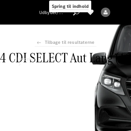
Spring til indhold
Udbyder/databeskyttelse
Tilbage til resultaterne
114 CDI SELECT Aut Lang (A
Udbyder/databeskyttelse
Modeller
Alle modeller
Nye modeller
Elektriske modeller