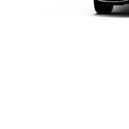
Plug-in-hybrid modeller
Sedan
Alle Sedans
CLA
Elektrisk
CLA
C-Klasse
Sedan
C-
Klasse
Elektrisk
Sedan
EQE
Elektrisk
Sedan
EQS
Elektrisk
Sedan