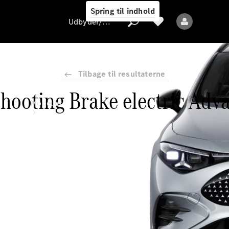
Spring til indhold
Udbyder/databeskyttelse
Tilbage til resultaterne
hooting Brake electric Adva
Udbyder/databeskyttelse
Modeller
Alle modeller
Nye modeller
Elektriske modeller