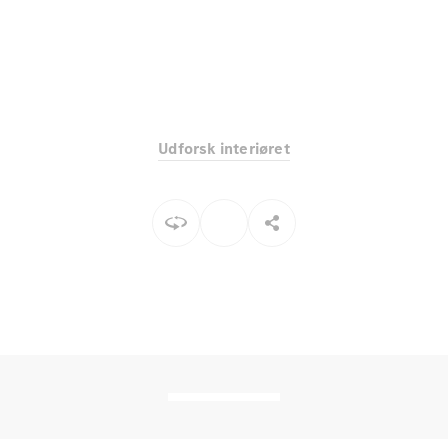
Elektrisk
SUV
Mercedes-
Maybach
Elektrisk
EQS SUV
GLA
GLA
Ny
Elektrisk
GLA
Ny
Udforsk interiøret
GLB
Elektrisk
GLB
GLC
Elektrisk
GLC
GLC Coupé
GLE
GLE Coupé
GLS
Mercedes-
Maybach
Ny
GLS
G-
Elektrisk
Klasse
G-Klasse