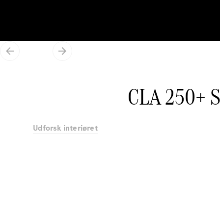
CLA 250+ S
Udforsk interiøret