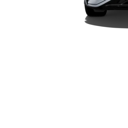
Plug-in-hybrid modeller
Sedan
Alle Sedans
CLA
Elektrisk
CLA
C-Klasse
Sedan
C-
Klasse
Elektrisk
Sedan
EQE
Elektrisk
Sedan
EQS
Elektrisk
Sedan