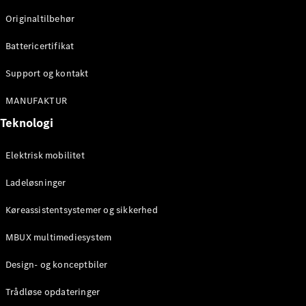
Originaltilbehør
Konfigurator
Mercedes-
Battericertifikat
Benz Online
Showroom
Support og kontakt
Stationcar
MANUFAKTUR
Teknologi
Elektrisk mobilitet
Ladeløsninger
Alle
Stationcar
Køreassistentsystemer og sikkerhed
CLA
Shooting
Elektrisk
MBUX multimediesystem
Brake
CLA
Design- og konceptbiler
Shooting
Brake
Trådløse opdateringer
C-Klasse