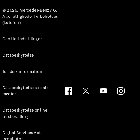
Konfigurator
Mercedes-
© 2026. Mercedes-Benz AG.
Benz Online
Alle rettigheder forbeholdes
Showroom
(kolofon)
Coupé
Cookie-indstillinger
Databeskyttelse
Juridisk information
Alle Coupés
CLE Coupé
Mercedes-
Databeskyttelse sociale
AMG GT
medier
Coupé
Mercedes-
Databeskyttelse online
AMG GT
tidsbestilling
Elektrisk
4-dørs
coupé
Digital Services Act
Regulation