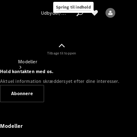
Spring til indhold
Udbyder/databeskyttelse
Tilbage til toppen
Udbyder/databeskyttelse
Modeller
Hold kontakten med os.
Aktuel information skræddersyet efter dine interesser.
Abonnere
Alle modeller
Nye modeller
Modeller
Elektriske modeller