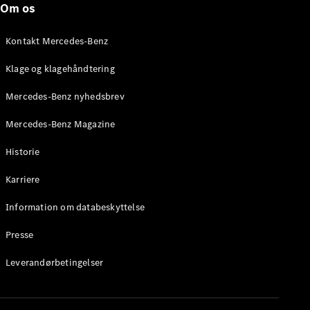
Om os
Stationcar
E-Klasse
Stationcar
Kontakt Mercedes-Benz
E-Klasse
All-Terrain
Klage og klagehåndtering
Mercedes-Benz nyhedsbrev
Konfigurator
Mercedes-
Mercedes-Benz Magazine
Benz Online
Showroom
Historie
Hatchback
Karriere
Information om databeskyttelse
Presse
A-Klasse
Leverandørbetingelser
Hatchback