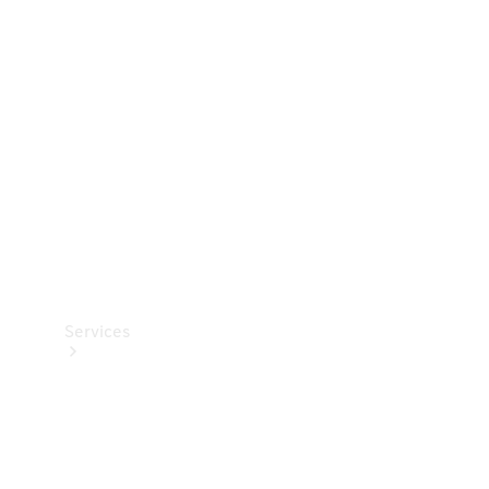
Teknisk
tilbehør
Opladningsudstyr
Collection
Bilpleje
Services