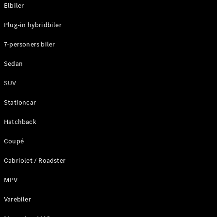
Plug-in-hybrid modeller
Elbiler
Plug-in hybridbiler
Sedan
7-personers biler
Sedan
SUV
Alle Sedans
Stationcar
CLA
Elektrisk
CLA
Hatchback
C-Klasse
Coupé
Sedan
C-
Cabriolet / Roadster
Klasse
Elektrisk
Sedan
MPV
EQE
Elektrisk
Sedan
Varebiler
EQS
Elektrisk
Sedan