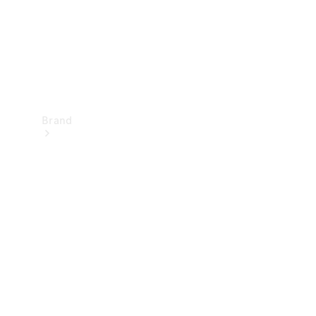
Brand
Oplev
Mercedes-
Benz