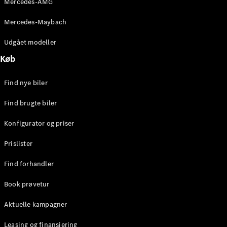
Mercedes-AMG
E-Klasse
Sedan
Mercedes-Maybach
S-Klasse
Lang
Udgået modeller
Mercedes-
Køb
Maybach S-
Klasse
Find nye biler
Konfigurator
Find brugte biler
Mercedes-
Benz Online
Konfigurator og priser
Showroom
SUV
Prislister
Find forhandler
Book prøvetur
Aktuelle kampagner
Alle SUVs
EQS
Leasing og finansiering