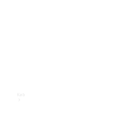
Mercedes-Benz Online Showroom
Køb