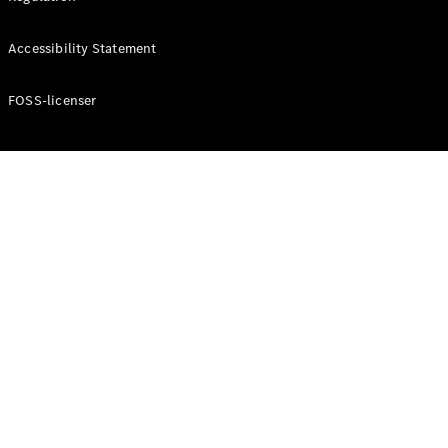
Konfigurator
Mercedes-
Accessibility Statement
Benz Online
Showroom
Cabriolet / Roadster
FOSS-licenser
Alle
Cabriolets /
Roadsters
CLE
Cabriolet
Mercedes-
AMG SL