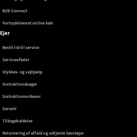
Elektrisk
SUV
B2B Connect
Mercedes-
Maybach
Elektrisk
Fortrydelsesret online køb
EQS SUV
GLA
Ejer
GLA
Ny
Elektrisk
GLA
Ny
Bestil tid til service
GLB
Elektrisk
GLB
Serviceaftaler
GLC
Elektrisk
GLC
Ulykkes- og vejhjælp
GLC Coupé
GLE
Instruktionsbøger
GLE Coupé
GLS
Instruktionsvideoer
Mercedes-
Maybach
Ny
Garanti
GLS
G-
Tilbagekaldelse
Elektrisk
Klasse
Returnering af affald og udtjente køretøjer
G-Klasse