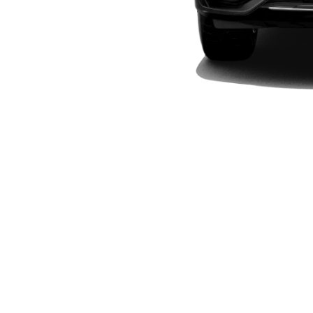
Plug-in-hybrid modeller
Sedan
Alle Sedans
CLA
Elektrisk
CLA
C-Klasse
Sedan
C-
Klasse
Elektrisk
Sedan
EQE
Elektrisk
Sedan
EQS
Elektrisk
Sedan