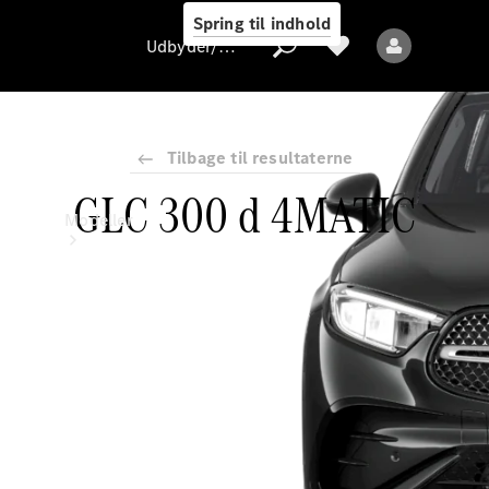
Spring til indhold
Udbyder/databeskyttelse
Tilbage til resultaterne
GLC 300 d 4MATIC
Udbyder/databeskyttelse
Modeller
Alle modeller
Nye modeller
Elektriske modeller