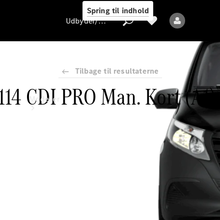
Spring til indhold
Udbyder/databeskyttelse
Tilbage til resultaterne
 114 CDI PRO Man. Kort (A1
Udbyder/databeskyttelse
Modeller
Alle modeller
Nye modeller
Elektriske modeller