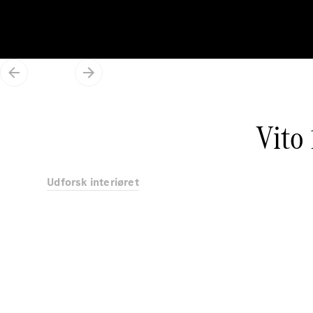
Vito
Udforsk interiøret