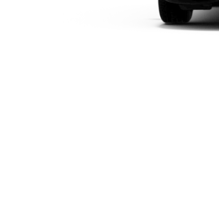
Plug-in-hybrid modeller
Sedan
Alle Sedans
CLA
Elektrisk
CLA
C-Klasse
Sedan
C-
Klasse
Elektrisk
Sedan
EQE
Elektrisk
Sedan
EQS
Elektrisk
Sedan