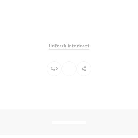
Elektrisk
SUV
EQS
Elektrisk
SUV
Mercedes-
Maybach
Elektrisk
EQS SUV
GLA
Udforsk interiøret
GLA
Ny
Elektrisk
GLA
Ny
GLB
Elektrisk
GLB
GLC
Elektrisk
GLC
GLC Coupé
GLE
GLE Coupé
GLS
Mercedes-
Maybach
Ny
GLS
G-
Elektrisk