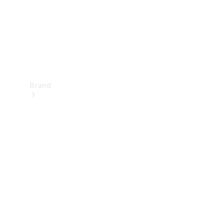
Brand
Oplev
Mercedes-
Benz