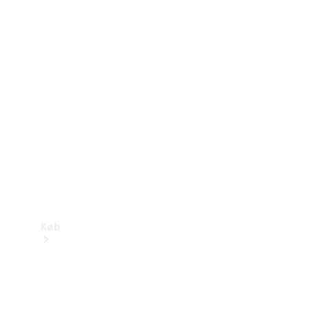
Mercedes-Benz Online Showroom
Køb