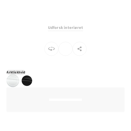
E-Klasse
Sedan
S-Klasse
Lang
Udforsk interiøret
Mercedes-
Maybach S-
Klasse
Konfigurator
Mercedes-
Benz Online
Arktiskhvid
Showroom
SUV
Alle SUVs
EQS