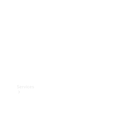
Teknisk
tilbehør
Opladningsudstyr
Collection
Bilpleje
Services