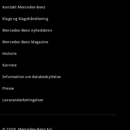
Roadster
Kontakt Mercedes-Benz
Konfigurator
Klage og klagehåndtering
Mercedes-
Benz Online
Mercedes-Benz nyhedsbrev
Showroom
Grand Limousine
Mercedes-Benz Magazine
Historie
Karriere
Information om databeskyttelse
Presse
VLE
Elektrisk
Leverandørbetingelser
Konfigurator
Mercedes-
Benz Online
Showroom
© 2026. Mercedes-Benz AG.