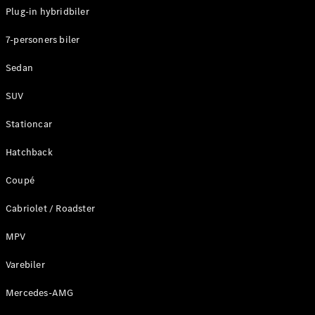
Plug-in hybridbiler
Konfigurator
7-personers biler
Mercedes-
Benz Online
Sedan
Showroom
Stationcar
SUV
Stationcar
Hatchback
Coupé
Alle
Stationcar
Cabriolet / Roadster
CLA
Shooting
Elektrisk
MPV
Brake
CLA
Varebiler
Shooting
Mercedes-AMG
Brake
C-Klasse