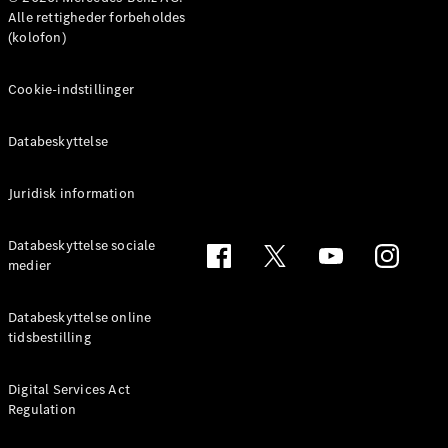
MPV
Alle rettigheder forbeholdes
(kolofon)
Cookie-indstillinger
Databeskyttelse
Alle MPVs
EQV
Elektrisk
V-Klasse
Juridisk information
Marco Polo
Databeskyttelse sociale
medier
Konfigurator
Mercedes-
Benz Online
Databeskyttelse online
Showroom
tidsbestilling
Varebiler
Digital Services Act
Regulation
Konfigurator