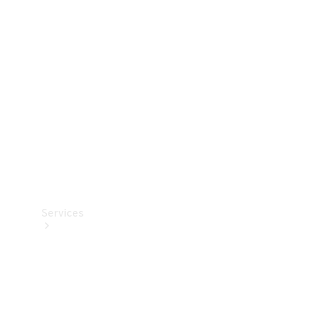
Teknisk
tilbehør
Opladningsudstyr
Collection
Bilpleje
Services