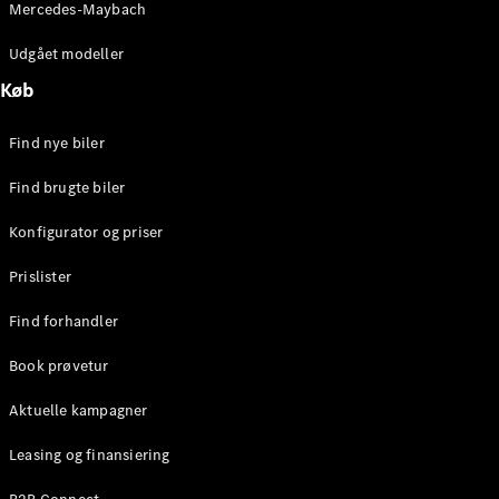
Mercedes-Maybach
Stationcar
E-Klasse
Udgået modeller
Stationcar
E-Klasse
Køb
All-Terrain
Find nye biler
Konfigurator
Find brugte biler
Mercedes-
Benz Online
Konfigurator og priser
Showroom
Hatchback
Prislister
Find forhandler
Book prøvetur
Aktuelle kampagner
A-Klasse
Hatchback
Leasing og finansiering