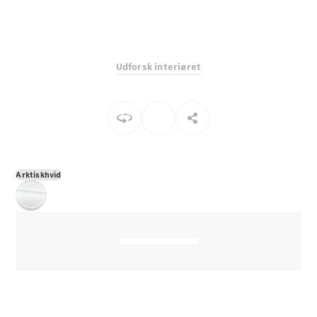
E-Klasse
Sedan
S-Klasse
Lang
Udforsk interiøret
Mercedes-
Maybach S-
Klasse
Konfigurator
Mercedes-
Benz Online
Arktiskhvid
Showroom
SUV
Alle SUVs
EQS