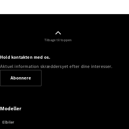
Elektrisk
SUV
Mercedes-
Maybach
Elektrisk
EQS SUV
GLA
GLA
Ny
Elektrisk
Tilbage til toppen
GLA
Ny
GLB
Elektrisk
GLB
Hold kontakten med os.
GLC
Elektrisk
GLC
Aktuel information skræddersyet efter dine interesser.
GLC Coupé
GLE
Abonnere
GLE Coupé
GLS
Mercedes-
Maybach
Ny
GLS
Modeller
G-
Elektrisk
Klasse
Elbiler
G-Klasse