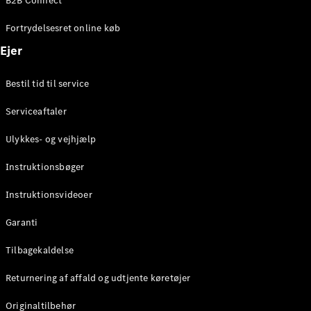
B2B Connect
Konfigurator
Mercedes-
Fortrydelsesret online køb
Benz Online
Showroom
Ejer
Coupé
Bestil tid til service
Serviceaftaler
Ulykkes- og vejhjælp
Alle Coupés
Instruktionsbøger
CLE Coupé
Mercedes-
Instruktionsvideoer
AMG GT
Coupé
Garanti
Mercedes-
Tilbagekaldelse
AMG GT
Elektrisk
4-dørs
Returnering af affald og udtjente køretøjer
coupé
Originaltilbehør