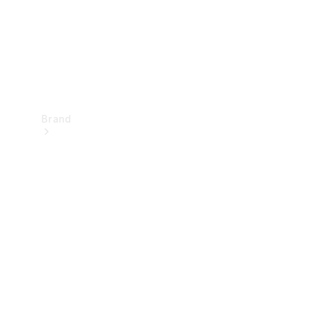
Brand
Oplev
Mercedes-
Benz