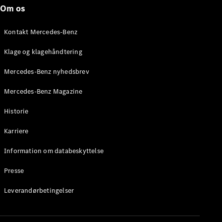
Roadster
Om os
Konfigurator
Kontakt Mercedes-Benz
Mercedes-
Benz Online
Klage og klagehåndtering
Showroom
Grand Limousine
Mercedes-Benz nyhedsbrev
Mercedes-Benz Magazine
Historie
Karriere
Information om databeskyttelse
VLE
Elektrisk
Presse
Konfigurator
Leverandørbetingelser
Mercedes-
Benz Online
Showroom