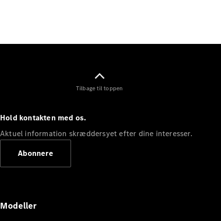
Elektrisk
SUV
Mercedes-
Maybach
Elektrisk
EQS SUV
GLA
GLA
Ny
Elektrisk
GLA
Ny
GLB
Elektrisk
Tilbage til toppen
GLB
GLC
Elektrisk
GLC
Hold kontakten med os.
GLC Coupé
GLE
Aktuel information skræddersyet efter dine interesser.
GLE Coupé
Abonnere
GLS
Mercedes-
Maybach
Ny
GLS
G-
Elektrisk
Modeller
Klasse
G-Klasse