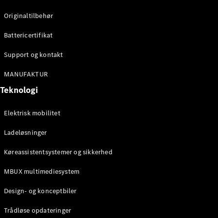
Konfigurator
Mercedes-
Originaltilbehør
Benz Online
Showroom
Battericertifikat
Cabriolet / Roadster
Support og kontakt
MANUFAKTUR
Teknologi
Elektrisk mobilitet
Ladeløsninger
Alle
Køreassistentsystemer og sikkerhed
Cabriolets /
Roadsters
MBUX multimediesystem
CLE
Cabriolet
Design- og konceptbiler
Mercedes-
AMG SL
Trådløse opdateringer