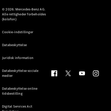
MPV
© 2026. Mercedes-Benz AG.
Alle rettigheder forbeholdes
(kolofon)
Cookie-indstillinger
Alle MPVs
EQV
Elektrisk
Databeskyttelse
V-Klasse
Marco Polo
Juridisk information
Konfigurator
Databeskyttelse sociale
Mercedes-
medier
Benz Online
Showroom
Databeskyttelse online
tidsbestilling
Varebiler
Digital Services Act
Konfigurator