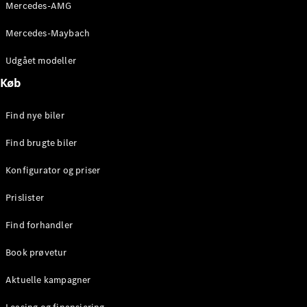
Mercedes-AMG
Stationcar
E-Klasse
Mercedes-Maybach
Stationcar
E-Klasse
Udgået modeller
All-Terrain
Køb
Konfigurator
Find nye biler
Mercedes-
Benz Online
Find brugte biler
Showroom
Hatchback
Konfigurator og priser
Prislister
Find forhandler
Book prøvetur
A-Klasse
Hatchback
Aktuelle kampagner