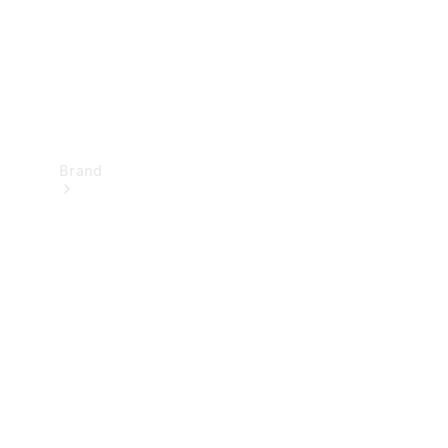
Brand
Oplev
Mercedes-
Benz