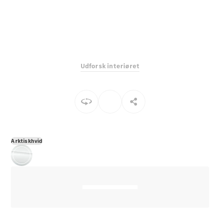
E-Klasse
Sedan
S-Klasse
Lang
Mercedes-
Maybach S-
Udforsk interiøret
Klasse
Konfigurator
Mercedes-
Benz Online
Showroom
SUV
Arktiskhvid
Alle SUVs
EQS