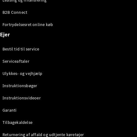
Leasing og finansiering
Konfigurator
Mercedes-
B2B Connect
Benz Online
Showroom
Fortrydelsesret online køb
Coupé
Ejer
Bestil tid til service
Serviceaftaler
Alle Coupés
Ulykkes- og vejhjælp
CLE Coupé
Mercedes-
Instruktionsbøger
AMG GT
Coupé
Instruktionsvideoer
Mercedes-
Garanti
AMG GT
Elektrisk
4-dørs
Tilbagekaldelse
coupé
Returnering af affald og udtjente køretøjer