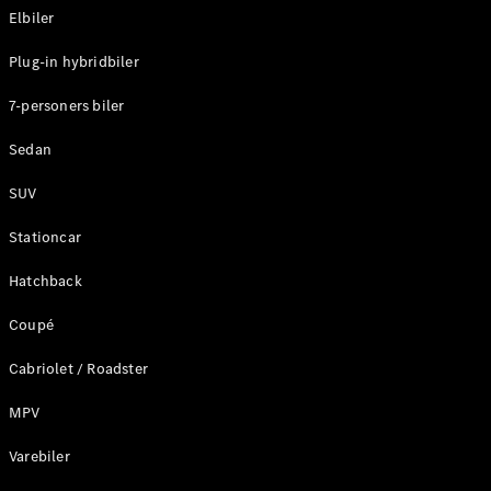
Elbiler
Konfigurator
Plug-in hybridbiler
Mercedes-
Benz Online
7-personers biler
Showroom
Stationcar
Sedan
SUV
Stationcar
Hatchback
Alle
Stationcar
Coupé
CLA
Shooting
Elektrisk
Cabriolet / Roadster
Brake
CLA
MPV
Shooting
Varebiler
Brake
C-Klasse