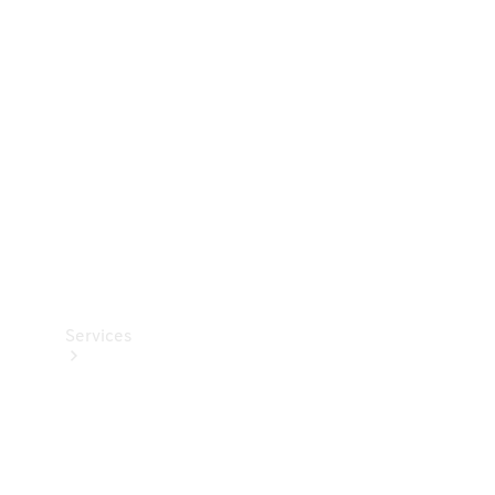
Teknisk
tilbehør
Opladningsudstyr
Collection
Bilpleje
Services