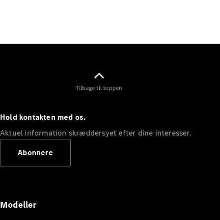
Elektrisk
SUV
Mercedes-
Maybach
Elektrisk
EQS SUV
GLA
GLA
Ny
Elektrisk
GLA
Ny
GLB
Elektrisk
Tilbage til toppen
GLB
GLC
Elektrisk
GLC
Hold kontakten med os.
GLC Coupé
GLE
Aktuel information skræddersyet efter dine interesser.
GLE Coupé
Abonnere
GLS
Mercedes-
Maybach
Ny
GLS
G-
Elektrisk
Modeller
Klasse
G-Klasse