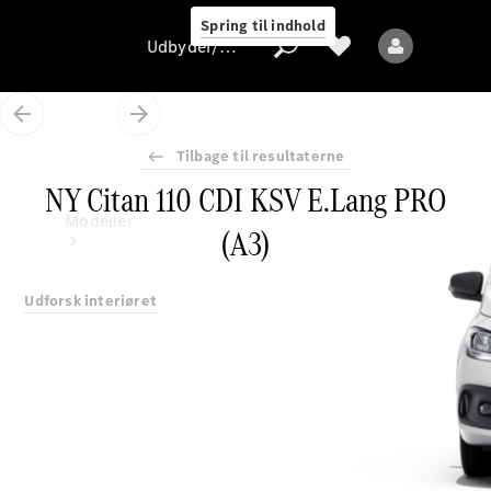
Spring til indhold
Udbyder/databeskyttelse
Tilbage til resultaterne
NY Citan 110 CDI KSV E.Lang PRO
Udbyder/databeskyttelse
Modeller
(A3)
Udforsk interiøret
Alle modeller
Nye modeller
Elektriske modeller