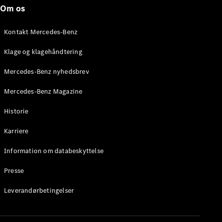
Roadster
Om os
Konfigurator
Kontakt Mercedes-Benz
Mercedes-
Benz Online
Klage og klagehåndtering
Showroom
Grand Limousine
Mercedes-Benz nyhedsbrev
Mercedes-Benz Magazine
Historie
Karriere
Information om databeskyttelse
VLE
Elektrisk
Presse
Konfigurator
Leverandørbetingelser
Mercedes-
Benz Online
Showroom