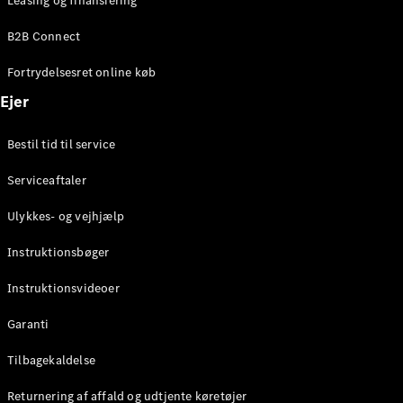
Leasing og finansiering
Konfigurator
Mercedes-
B2B Connect
Benz Online
Showroom
Fortrydelsesret online køb
Coupé
Ejer
Bestil tid til service
Serviceaftaler
Alle Coupés
Ulykkes- og vejhjælp
CLE Coupé
Mercedes-
Instruktionsbøger
AMG GT
Coupé
Instruktionsvideoer
Mercedes-
Garanti
AMG GT
Elektrisk
4-dørs
Tilbagekaldelse
coupé
Returnering af affald og udtjente køretøjer