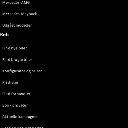
Mercedes-AMG
Stationcar
E-Klasse
Mercedes-Maybach
Stationcar
E-Klasse
Udgået modeller
All-Terrain
Køb
Konfigurator
Find nye biler
Mercedes-
Benz Online
Find brugte biler
Showroom
Hatchback
Konfigurator og priser
Prislister
Find forhandler
Book prøvetur
A-Klasse
Hatchback
Aktuelle kampagner