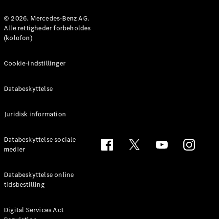
MPV
© 2026. Mercedes-Benz AG.
Alle rettigheder forbeholdes
(kolofon)
Cookie-indstillinger
Alle MPVs
EQV
Elektrisk
Databeskyttelse
V-Klasse
Marco Polo
Juridisk information
Konfigurator
Databeskyttelse sociale
Mercedes-
medier
Benz Online
Showroom
Databeskyttelse online
tidsbestilling
Varebiler
Digital Services Act
Konfigurator