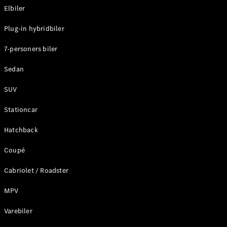
Elbiler
Konfigurator
Plug-in hybridbiler
Mercedes-
Benz Online
7-personers biler
Showroom
Stationcar
Sedan
SUV
Stationcar
Hatchback
Alle
Stationcar
Coupé
CLA
Shooting
Elektrisk
Cabriolet / Roadster
Brake
CLA
MPV
Shooting
Varebiler
Brake
C-Klasse