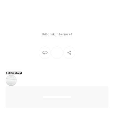
E-Klasse
Sedan
S-Klasse
Lang
Mercedes-
Maybach S-
Udforsk interiøret
Klasse
Konfigurator
Mercedes-
Benz Online
Showroom
SUV
Arktiskhvid
Alle SUVs
EQS