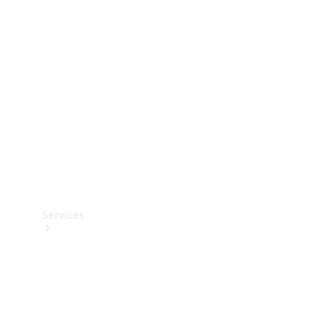
Teknisk
tilbehør
Opladningsudstyr
Collection
Bilpleje
Services