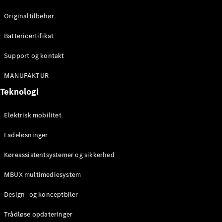
Konfigurator
Mercedes-
Originaltilbehør
Benz Online
Showroom
Battericertifikat
Cabriolet / Roadster
Support og kontakt
MANUFAKTUR
Teknologi
Elektrisk mobilitet
Ladeløsninger
Alle
Køreassistentsystemer og sikkerhed
Cabriolets /
Roadsters
MBUX multimediesystem
CLE
Cabriolet
Design- og konceptbiler
Mercedes-
AMG SL
Trådløse opdateringer