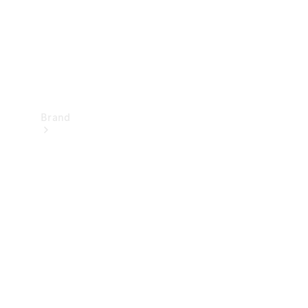
Brand
Oplev
Mercedes-
Benz