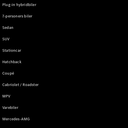
Plug-in hybridbiler
Konfigurator
7-personers biler
Mercedes-
Benz Online
Sedan
Showroom
Stationcar
SUV
Stationcar
Hatchback
Coupé
Alle
Stationcar
Cabriolet / Roadster
CLA
Shooting
Elektrisk
MPV
Brake
CLA
Varebiler
Shooting
Mercedes-AMG
Brake
C-Klasse