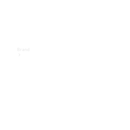
Brand
Oplev
Mercedes-
Benz