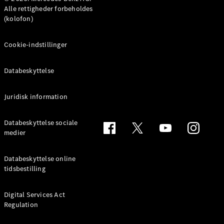
MPV
Alle rettigheder forbeholdes
(kolofon)
Cookie-indstillinger
Databeskyttelse
Alle MPVs
EQV
Elektrisk
V-Klasse
Juridisk information
Marco Polo
Databeskyttelse sociale
medier
Konfigurator
Mercedes-
Benz Online
Databeskyttelse online
Showroom
tidsbestilling
Varebiler
Digital Services Act
Regulation
Konfigurator