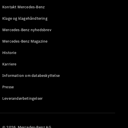
Roadster
Kontakt Mercedes-Benz
Konfigurator
Klage og klagehåndtering
Mercedes-
Benz Online
Mercedes-Benz nyhedsbrev
Showroom
Grand Limousine
Mercedes-Benz Magazine
Historie
Karriere
Information om databeskyttelse
Presse
VLE
Elektrisk
Leverandørbetingelser
Konfigurator
Mercedes-
Benz Online
Showroom
© 2026. Mercedes-Benz AG.