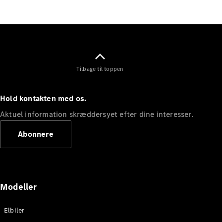
Elektrisk
SUV
Mercedes-
Maybach
Elektrisk
EQS SUV
GLA
GLA
Ny
Elektrisk
Tilbage til toppen
GLA
Ny
GLB
Elektrisk
GLB
Hold kontakten med os.
GLC
Elektrisk
GLC
Aktuel information skræddersyet efter dine interesser.
GLC Coupé
GLE
Abonnere
GLE Coupé
GLS
Mercedes-
Maybach
Ny
GLS
Modeller
G-
Elektrisk
Klasse
Elbiler
G-Klasse