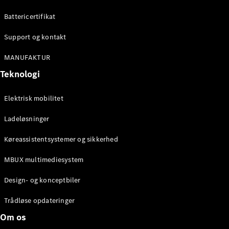
Konfigurator
Mercedes-
Battericertifikat
Benz Online
Showroom
Support og kontakt
Cabriolet / Roadster
MANUFAKTUR
Teknologi
Elektrisk mobilitet
Ladeløsninger
Køreassistentsystemer og sikkerhed
Alle
MBUX multimediesystem
Cabriolets /
Roadsters
Design- og konceptbiler
CLE
Cabriolet
Trådløse opdateringer
Mercedes-
Om os
AMG SL