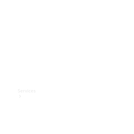
Teknisk
tilbehør
Opladningsudstyr
Collection
Bilpleje
Services