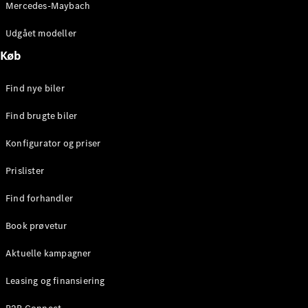
Mercedes-Maybach
Stationcar
E-Klasse
Udgået modeller
Stationcar
E-Klasse
Køb
All-Terrain
Find nye biler
Konfigurator
Find brugte biler
Mercedes-
Benz Online
Konfigurator og priser
Showroom
Hatchback
Prislister
Find forhandler
Book prøvetur
Aktuelle kampagner
A-Klasse
Hatchback
Leasing og finansiering