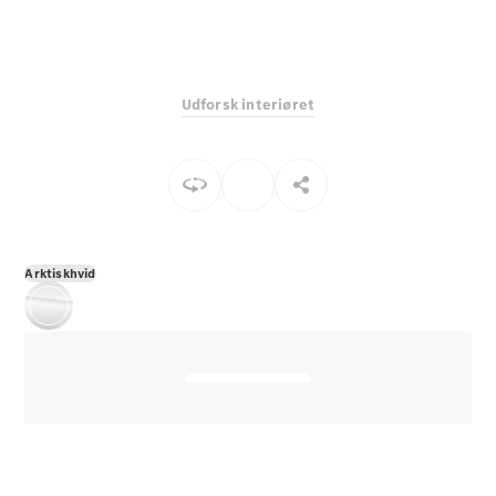
E-Klasse
Sedan
S-Klasse
Lang
Udforsk interiøret
Mercedes-
Maybach S-
Klasse
Konfigurator
Mercedes-
Benz Online
Arktiskhvid
Showroom
SUV
Alle SUVs
EQS