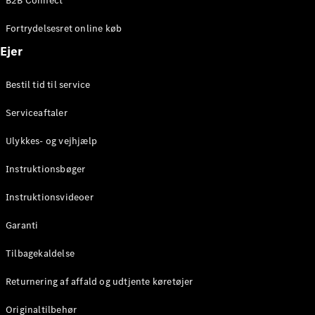
B2B Connect
Konfigurator
Mercedes-
Fortrydelsesret online køb
Benz Online
Showroom
Ejer
Coupé
Bestil tid til service
Serviceaftaler
Ulykkes- og vejhjælp
Alle Coupés
Instruktionsbøger
CLE Coupé
Mercedes-
Instruktionsvideoer
AMG GT
Coupé
Garanti
Mercedes-
Tilbagekaldelse
AMG GT
Elektrisk
4-dørs
Returnering af affald og udtjente køretøjer
coupé
Originaltilbehør