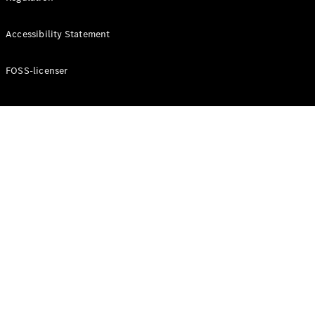
Konfigurator
Mercedes-
Accessibility Statement
Benz Online
Showroom
Cabriolet / Roadster
FOSS-licenser
Alle
Cabriolets /
Roadsters
CLE
Cabriolet
Mercedes-
AMG SL