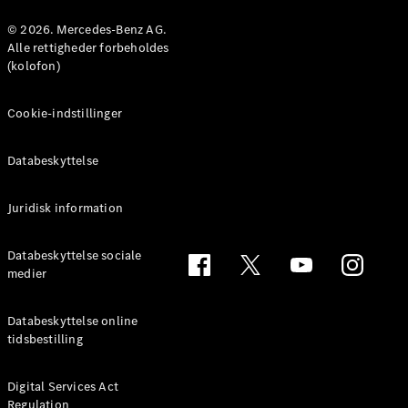
Konfigurator
Mercedes-
© 2026. Mercedes-Benz AG.
Benz Online
Alle rettigheder forbeholdes
Showroom
(kolofon)
Coupé
Cookie-indstillinger
Databeskyttelse
Juridisk information
Alle Coupés
CLE Coupé
Mercedes-
Databeskyttelse sociale
AMG GT
medier
Coupé
Mercedes-
Databeskyttelse online
AMG GT
tidsbestilling
Elektrisk
4-dørs
coupé
Digital Services Act
Regulation