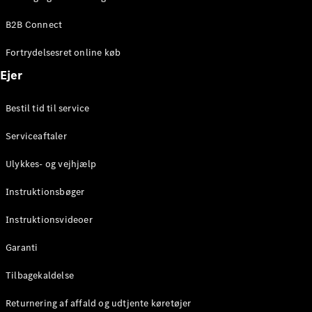
Elektrisk
SUV
B2B Connect
Mercedes-
Maybach
Elektrisk
Fortrydelsesret online køb
EQS SUV
GLA
Ejer
GLA
Ny
Elektrisk
GLA
Ny
Bestil tid til service
GLB
Elektrisk
GLB
Serviceaftaler
GLC
Elektrisk
GLC
Ulykkes- og vejhjælp
GLC Coupé
GLE
Instruktionsbøger
GLE Coupé
GLS
Instruktionsvideoer
Mercedes-
Maybach
Ny
Garanti
GLS
G-
Tilbagekaldelse
Elektrisk
Klasse
Returnering af affald og udtjente køretøjer
G-Klasse