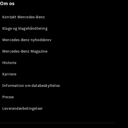
Om os
Stationcar
E-Klasse
Stationcar
Kontakt Mercedes-Benz
E-Klasse
All-Terrain
Klage og klagehåndtering
Mercedes-Benz nyhedsbrev
Konfigurator
Mercedes-
Mercedes-Benz Magazine
Benz Online
Showroom
Historie
Hatchback
Karriere
Information om databeskyttelse
Presse
A-Klasse
Leverandørbetingelser
Hatchback