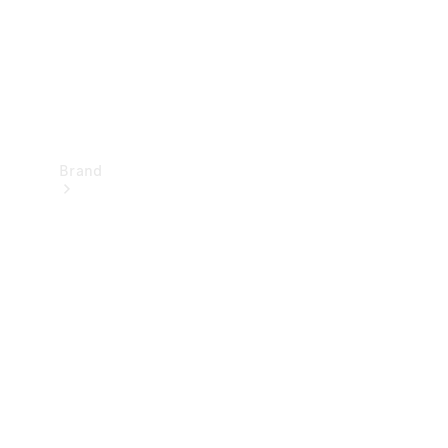
Brand
Oplev
Mercedes-
Benz