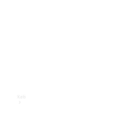
Mercedes-Benz Online Showroom
Køb