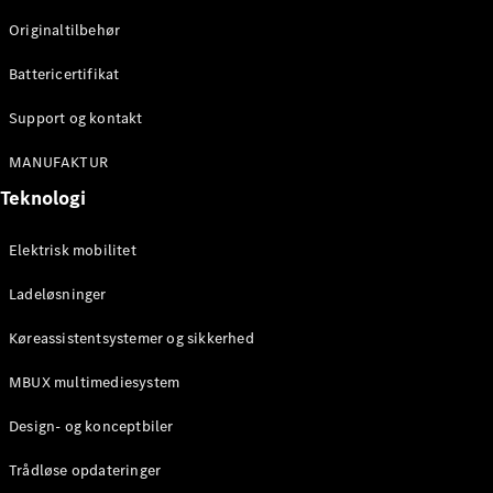
Originaltilbehør
Konfigurator
Mercedes-
Battericertifikat
Benz Online
Showroom
Support og kontakt
Stationcar
MANUFAKTUR
Teknologi
Elektrisk mobilitet
Ladeløsninger
Alle
Stationcar
Køreassistentsystemer og sikkerhed
CLA
Shooting
Elektrisk
MBUX multimediesystem
Brake
CLA
Design- og konceptbiler
Shooting
Brake
Trådløse opdateringer
C-Klasse