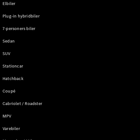
Plug-in-hybrid modeller
Elbiler
Plug-in hybridbiler
Sedan
7-personers biler
Sedan
SUV
Alle Sedans
Stationcar
CLA
Elektrisk
CLA
Hatchback
C-Klasse
Coupé
Sedan
C-
Cabriolet / Roadster
Klasse
Elektrisk
Sedan
MPV
EQE
Elektrisk
Sedan
Varebiler
EQS
Elektrisk
Sedan