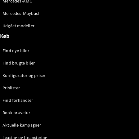
Mercedes-AMG
E-Klasse
Sedan
Mercedes-Maybach
S-Klasse
Lang
Udgået modeller
Mercedes-
Køb
Maybach S-
Klasse
Find nye biler
Konfigurator
Find brugte biler
Mercedes-
Benz Online
Konfigurator og priser
Showroom
SUV
Prislister
Find forhandler
Book prøvetur
Aktuelle kampagner
Alle SUVs
EQS
Leasing og finansiering