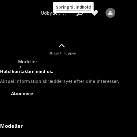
Spring til indhold
Udbyder/databeskyttelse
Tilbage til toppen
Udbyder/databeskyttelse
Modeller
Hold kontakten med os.
Aktuel information skræddersyet efter dine interesser.
Abonnere
Alle modeller
Nye modeller
Modeller
Elektriske modeller