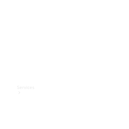
Teknisk
tilbehør
Opladningsudstyr
Collection
Bilpleje
Services