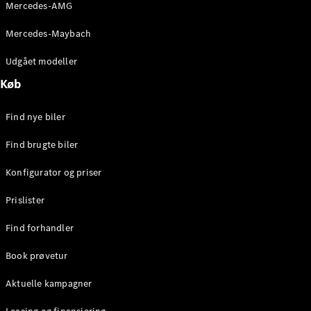
Mercedes-AMG
Stationcar
E-Klasse
Mercedes-Maybach
Stationcar
E-Klasse
Udgået modeller
All-Terrain
Køb
Konfigurator
Find nye biler
Mercedes-
Benz Online
Find brugte biler
Showroom
Hatchback
Konfigurator og priser
Prislister
Find forhandler
Book prøvetur
A-Klasse
Hatchback
Aktuelle kampagner