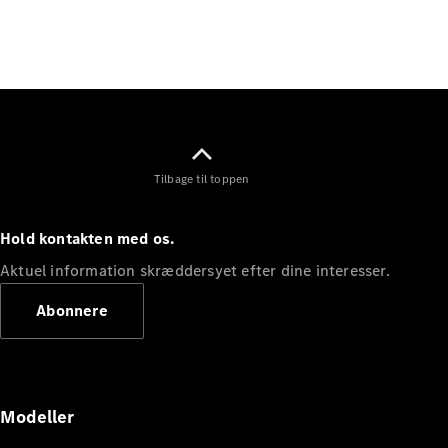
Elektrisk
SUV
Mercedes-
Maybach
Elektrisk
EQS SUV
GLA
GLA
Ny
Elektrisk
GLA
Ny
GLB
Elektrisk
Tilbage til toppen
GLB
GLC
Elektrisk
GLC
Hold kontakten med os.
GLC Coupé
GLE
Aktuel information skræddersyet efter dine interesser.
GLE Coupé
Abonnere
GLS
Mercedes-
Maybach
Ny
GLS
G-
Elektrisk
Modeller
Klasse
G-Klasse