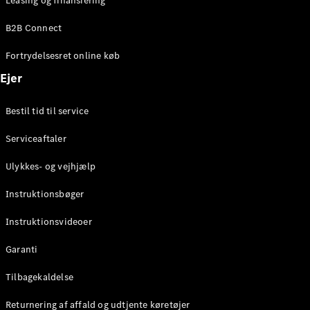
Leasing og finansiering
Konfigurator
Mercedes-
B2B Connect
Benz Online
Showroom
Fortrydelsesret online køb
Coupé
Ejer
Bestil tid til service
Serviceaftaler
Alle Coupés
Ulykkes- og vejhjælp
CLE Coupé
Mercedes-
Instruktionsbøger
AMG GT
Coupé
Instruktionsvideoer
Mercedes-
Garanti
AMG GT
Elektrisk
4-dørs
Tilbagekaldelse
coupé
Returnering af affald og udtjente køretøjer