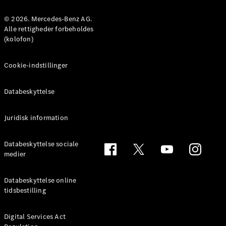
MPV
© 2026. Mercedes-Benz AG.
Alle rettigheder forbeholdes
(kolofon)
Cookie-indstillinger
Alle MPVs
EQV
Elektrisk
Databeskyttelse
V-Klasse
Marco Polo
Juridisk information
Konfigurator
Databeskyttelse sociale
Mercedes-
medier
Benz Online
Showroom
Databeskyttelse online
tidsbestilling
Varebiler
Digital Services Act
Konfigurator