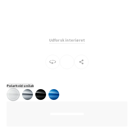
E-Klasse
Sedan
S-Klasse
Lang
Mercedes-
Maybach S-
Udforsk interiøret
Klasse
Konfigurator
Mercedes-
Benz Online
Showroom
SUV
Polarhvid unilak
Alle SUVs
EQS