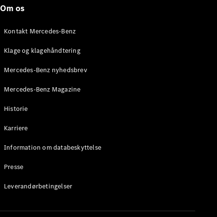
Roadster
Om os
Konfigurator
Kontakt Mercedes-Benz
Mercedes-
Benz Online
Klage og klagehåndtering
Showroom
Grand Limousine
Mercedes-Benz nyhedsbrev
Mercedes-Benz Magazine
Historie
Karriere
Information om databeskyttelse
VLE
Elektrisk
Presse
Konfigurator
Leverandørbetingelser
Mercedes-
Benz Online
Showroom