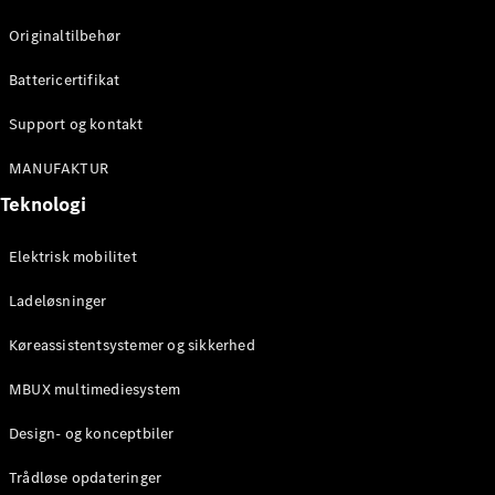
Konfigurator
Mercedes-
Originaltilbehør
Benz Online
Showroom
Battericertifikat
Cabriolet / Roadster
Support og kontakt
MANUFAKTUR
Teknologi
Elektrisk mobilitet
Ladeløsninger
Alle
Køreassistentsystemer og sikkerhed
Cabriolets /
Roadsters
MBUX multimediesystem
CLE
Cabriolet
Design- og konceptbiler
Mercedes-
AMG SL
Trådløse opdateringer