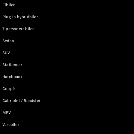
Elbiler
Konfigurator
Plug-in hybridbiler
Mercedes-
Benz Online
7-personers biler
Showroom
Stationcar
Sedan
SUV
Stationcar
Hatchback
Alle
Stationcar
Coupé
CLA
Shooting
Elektrisk
Cabriolet / Roadster
Brake
CLA
MPV
Shooting
Varebiler
Brake
C-Klasse