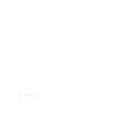
Teknisk
tilbehør
Opladningsudstyr
Collection
Bilpleje
Services