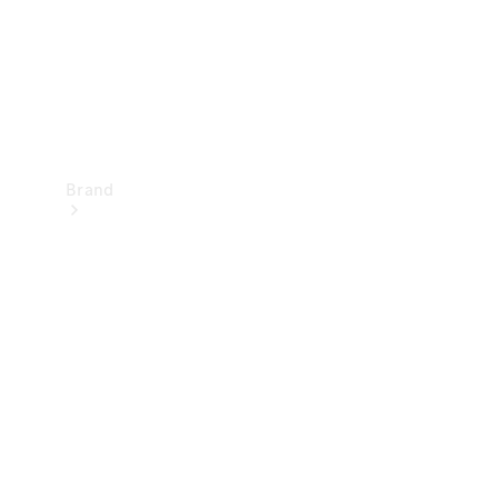
Brand
Oplev
Mercedes-
Benz