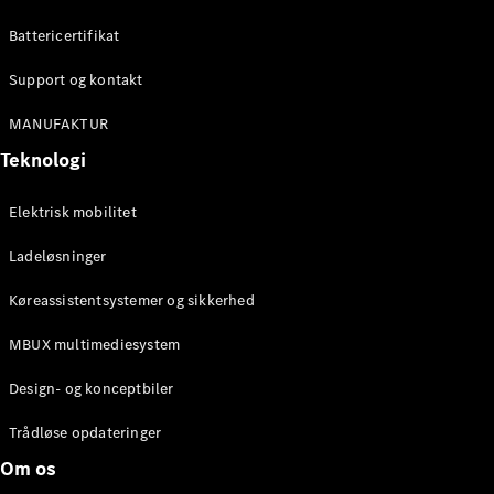
Konfigurator
Mercedes-
Battericertifikat
Benz Online
Showroom
Support og kontakt
Cabriolet / Roadster
MANUFAKTUR
Teknologi
Elektrisk mobilitet
Ladeløsninger
Køreassistentsystemer og sikkerhed
Alle
MBUX multimediesystem
Cabriolets /
Roadsters
Design- og konceptbiler
CLE
Cabriolet
Trådløse opdateringer
Mercedes-
Om os
AMG SL