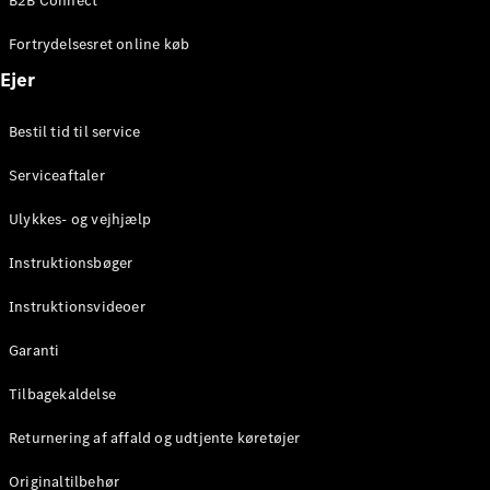
B2B Connect
Konfigurator
Mercedes-
Fortrydelsesret online køb
Benz Online
Showroom
Ejer
Coupé
Bestil tid til service
Serviceaftaler
Ulykkes- og vejhjælp
Alle Coupés
Instruktionsbøger
CLE Coupé
Mercedes-
Instruktionsvideoer
AMG GT
Coupé
Garanti
Mercedes-
Tilbagekaldelse
AMG GT
Elektrisk
4-dørs
Returnering af affald og udtjente køretøjer
coupé
Originaltilbehør