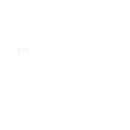
Brand
Oplev
Mercedes-
Benz