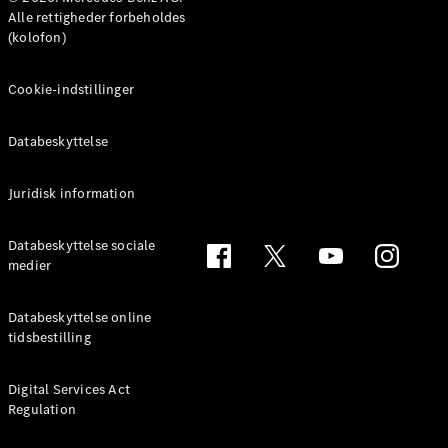
MPV
Alle rettigheder forbeholdes
(kolofon)
Cookie-indstillinger
Databeskyttelse
Alle MPVs
EQV
Elektrisk
V-Klasse
Juridisk information
Marco Polo
Databeskyttelse sociale
medier
Konfigurator
Mercedes-
Benz Online
Databeskyttelse online
Showroom
tidsbestilling
Varebiler
Digital Services Act
Regulation
Konfigurator