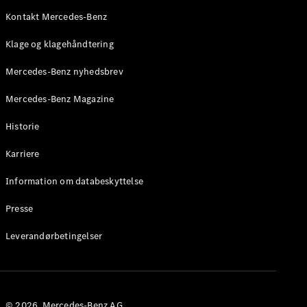
Roadster
Kontakt Mercedes-Benz
Konfigurator
Klage og klagehåndtering
Mercedes-
Benz Online
Mercedes-Benz nyhedsbrev
Showroom
Grand Limousine
Mercedes-Benz Magazine
Historie
Karriere
Information om databeskyttelse
Presse
VLE
Elektrisk
Leverandørbetingelser
Konfigurator
Mercedes-
Benz Online
Showroom
© 2026. Mercedes-Benz AG.