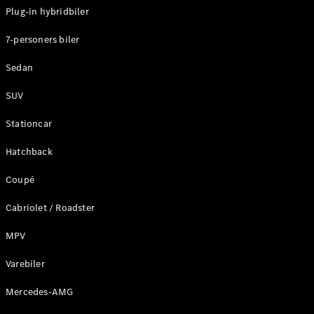
Plug-in hybridbiler
Konfigurator
7-personers biler
Mercedes-
Benz Online
Sedan
Showroom
Stationcar
SUV
Stationcar
Hatchback
Coupé
Alle
Stationcar
Cabriolet / Roadster
CLA
Shooting
Elektrisk
MPV
Brake
CLA
Varebiler
Shooting
Mercedes-AMG
Brake
C-Klasse