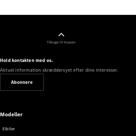
Elektrisk
SUV
Mercedes-
Maybach
Elektrisk
EQS SUV
GLA
GLA
Ny
Elektrisk
Tilbage til toppen
GLA
Ny
GLB
Elektrisk
GLB
Hold kontakten med os.
GLC
Elektrisk
GLC
Aktuel information skræddersyet efter dine interesser.
GLC Coupé
GLE
Abonnere
GLE Coupé
GLS
Mercedes-
Maybach
Ny
GLS
Modeller
G-
Elektrisk
Klasse
Elbiler
G-Klasse