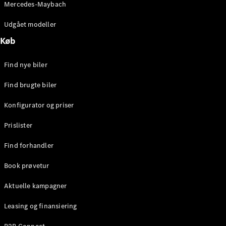
Mercedes-Maybach
Stationcar
E-Klasse
Udgået modeller
Stationcar
E-Klasse
Køb
All-Terrain
Find nye biler
Konfigurator
Find brugte biler
Mercedes-
Benz Online
Konfigurator og priser
Showroom
Hatchback
Prislister
Find forhandler
Book prøvetur
Aktuelle kampagner
A-Klasse
Hatchback
Leasing og finansiering