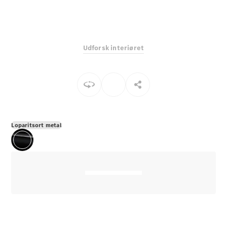
E-Klasse
Sedan
S-Klasse
Lang
Udforsk interiøret
Mercedes-
Maybach S-
Klasse
Konfigurator
Mercedes-
Benz Online
Loparitsort metal
Showroom
SUV
Alle SUVs
EQS