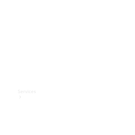
Teknisk
tilbehør
Opladningsudstyr
Collection
Bilpleje
Services