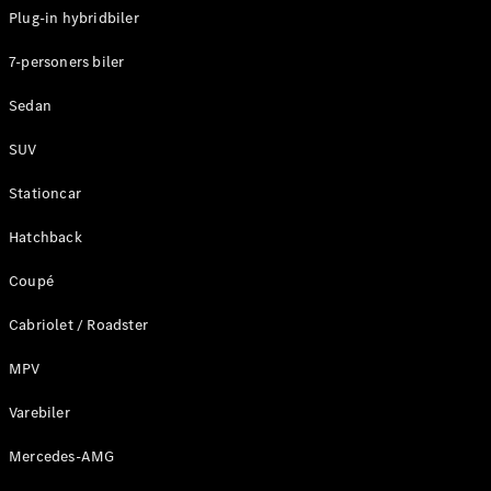
Plug-in hybridbiler
Konfigurator
7-personers biler
Mercedes-
Benz Online
Sedan
Showroom
Stationcar
SUV
Stationcar
Hatchback
Coupé
Alle
Stationcar
Cabriolet / Roadster
CLA
Shooting
Elektrisk
MPV
Brake
CLA
Varebiler
Shooting
Mercedes-AMG
Brake
C-Klasse