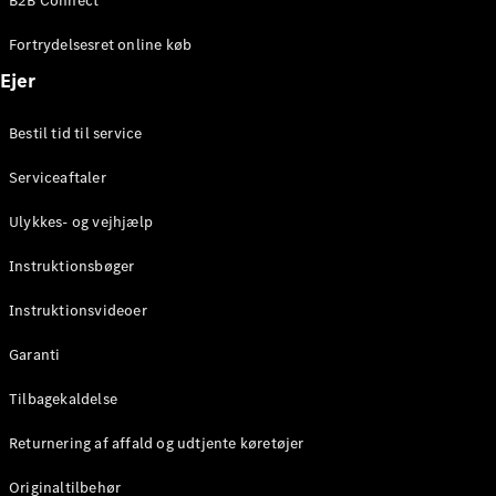
B2B Connect
Konfigurator
Mercedes-
Fortrydelsesret online køb
Benz Online
Showroom
Ejer
Coupé
Bestil tid til service
Serviceaftaler
Ulykkes- og vejhjælp
Alle Coupés
Instruktionsbøger
CLE Coupé
Mercedes-
Instruktionsvideoer
AMG GT
Coupé
Garanti
Mercedes-
Tilbagekaldelse
AMG GT
Elektrisk
4-dørs
Returnering af affald og udtjente køretøjer
coupé
Originaltilbehør