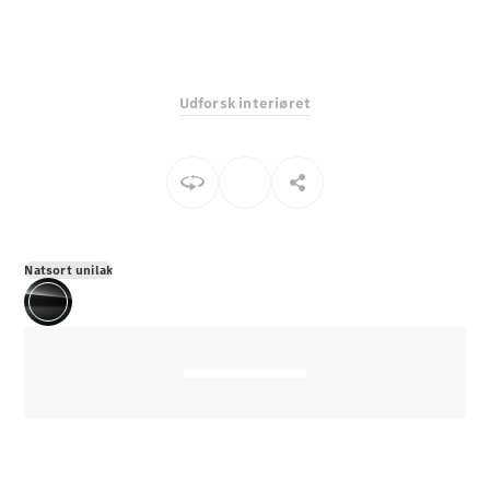
E-Klasse
Sedan
S-Klasse
Lang
Udforsk interiøret
Mercedes-
Maybach S-
Klasse
Konfigurator
Mercedes-
Benz Online
Natsort unilak
Showroom
SUV
Alle SUVs
EQS