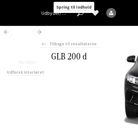
Spring til indhold
Udbyder/databeskyttelse
Tilbage til resultaterne
GLB 200 d
Udbyder/databeskyttelse
Modeller
Udforsk interiøret
Alle modeller
Nye modeller
Elektriske modeller