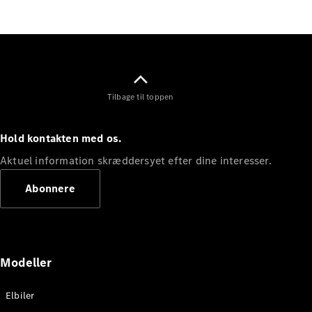
Elektrisk
SUV
Mercedes-
Maybach
Elektrisk
EQS SUV
GLA
GLA
Ny
Elektrisk
Tilbage til toppen
GLA
Ny
GLB
Elektrisk
GLB
Hold kontakten med os.
GLC
Elektrisk
GLC
Aktuel information skræddersyet efter dine interesser.
GLC Coupé
GLE
Abonnere
GLE Coupé
GLS
Mercedes-
Maybach
Ny
GLS
Modeller
G-
Elektrisk
Klasse
Elbiler
G-Klasse