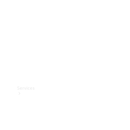
Teknisk
tilbehør
Opladningsudstyr
Collection
Bilpleje
Services