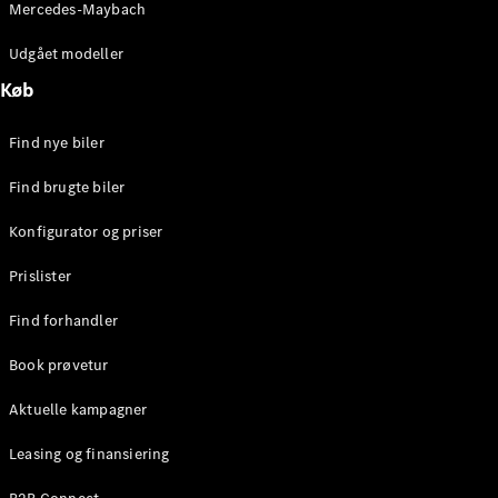
Mercedes-Maybach
Stationcar
E-Klasse
Udgået modeller
Stationcar
E-Klasse
Køb
All-Terrain
Find nye biler
Konfigurator
Find brugte biler
Mercedes-
Benz Online
Konfigurator og priser
Showroom
Hatchback
Prislister
Find forhandler
Book prøvetur
Aktuelle kampagner
A-Klasse
Hatchback
Leasing og finansiering