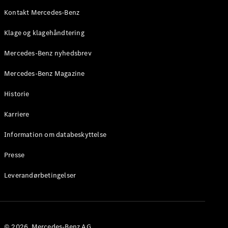
Roadster
Kontakt Mercedes-Benz
Konfigurator
Klage og klagehåndtering
Mercedes-
Benz Online
Mercedes-Benz nyhedsbrev
Showroom
Grand Limousine
Mercedes-Benz Magazine
Historie
Karriere
Information om databeskyttelse
Presse
VLE
Elektrisk
Leverandørbetingelser
Konfigurator
Mercedes-
Benz Online
Showroom
© 2026. Mercedes-Benz AG.