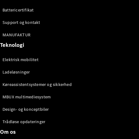
Konfigurator
Mercedes-
Battericertifikat
Benz Online
Showroom
Support og kontakt
Cabriolet / Roadster
MANUFAKTUR
Teknologi
Elektrisk mobilitet
Ladeløsninger
Køreassistentsystemer og sikkerhed
Alle
MBUX multimediesystem
Cabriolets /
Roadsters
Design- og konceptbiler
CLE
Cabriolet
Trådløse opdateringer
Mercedes-
Om os
AMG SL