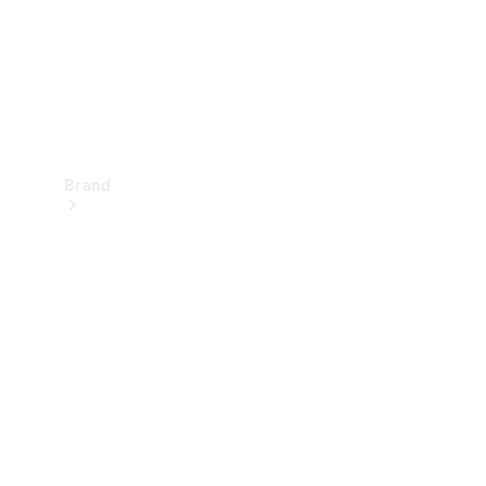
Brand
Oplev
Mercedes-
Benz