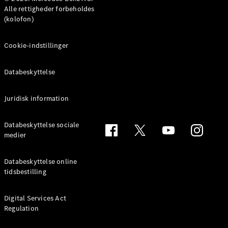
MPV
Alle rettigheder forbeholdes
(kolofon)
Cookie-indstillinger
Databeskyttelse
Alle MPVs
EQV
Elektrisk
V-Klasse
Juridisk information
Marco Polo
Databeskyttelse sociale
medier
Konfigurator
Mercedes-
Benz Online
Databeskyttelse online
Showroom
tidsbestilling
Varebiler
Digital Services Act
Regulation
Konfigurator