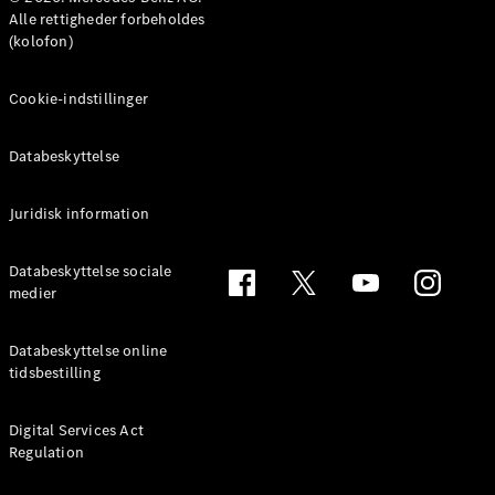
MPV
Alle rettigheder forbeholdes
(kolofon)
Cookie-indstillinger
Databeskyttelse
Alle MPVs
EQV
Elektrisk
V-Klasse
Juridisk information
Marco Polo
Databeskyttelse sociale
medier
Konfigurator
Mercedes-
Benz Online
Databeskyttelse online
Showroom
tidsbestilling
Varebiler
Digital Services Act
Regulation
Konfigurator