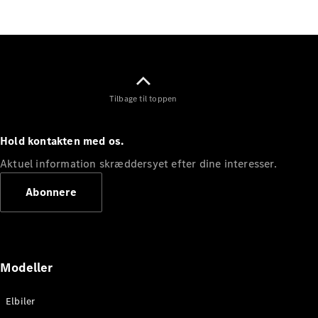
Elektrisk
SUV
Mercedes-
Maybach
Elektrisk
EQS SUV
GLA
GLA
Ny
Elektrisk
Tilbage til toppen
GLA
Ny
GLB
Elektrisk
GLB
Hold kontakten med os.
GLC
Elektrisk
GLC
Aktuel information skræddersyet efter dine interesser.
GLC Coupé
GLE
Abonnere
GLE Coupé
GLS
Mercedes-
Maybach
Ny
GLS
Modeller
G-
Elektrisk
Klasse
Elbiler
G-Klasse