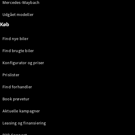
Mercedes-Maybach
Stationcar
E-Klasse
Udgået modeller
Stationcar
E-Klasse
Køb
All-Terrain
Find nye biler
Konfigurator
Find brugte biler
Mercedes-
Benz Online
Konfigurator og priser
Showroom
Hatchback
Prislister
Find forhandler
Book prøvetur
Aktuelle kampagner
A-Klasse
Hatchback
Leasing og finansiering