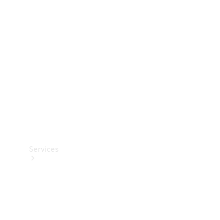
Teknisk
tilbehør
Opladningsudstyr
Collection
Bilpleje
Services