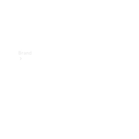
Brand
Oplev
Mercedes-
Benz