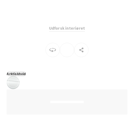
E-Klasse
Sedan
S-Klasse
Lang
Udforsk interiøret
Mercedes-
Maybach S-
Klasse
Konfigurator
Mercedes-
Benz Online
Arktiskhvid
Showroom
SUV
Alle SUVs
EQS