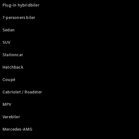
Plug-in hybridbiler
Konfigurator
7-personers biler
Mercedes-
Benz Online
Sedan
Showroom
Stationcar
SUV
Stationcar
Hatchback
Coupé
Alle
Stationcar
Cabriolet / Roadster
CLA
Shooting
Elektrisk
MPV
Brake
CLA
Varebiler
Shooting
Mercedes-AMG
Brake
C-Klasse