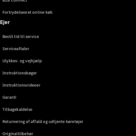
B2B Connect
Konfigurator
Mercedes-
Fortrydelsesret online køb
Benz Online
Showroom
Ejer
Coupé
Bestil tid til service
Serviceaftaler
Ulykkes- og vejhjælp
Alle Coupés
Instruktionsbøger
CLE Coupé
Mercedes-
Instruktionsvideoer
AMG GT
Coupé
Garanti
Mercedes-
Tilbagekaldelse
AMG GT
Elektrisk
4-dørs
Returnering af affald og udtjente køretøjer
coupé
Originaltilbehør