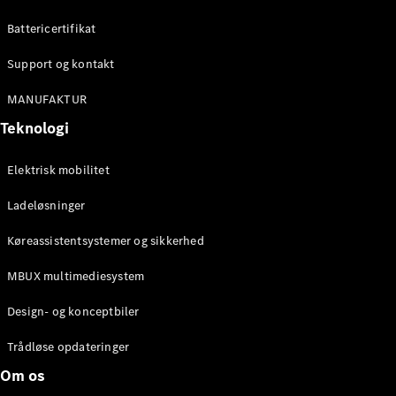
Konfigurator
Mercedes-
Battericertifikat
Benz Online
Showroom
Support og kontakt
Cabriolet / Roadster
MANUFAKTUR
Teknologi
Elektrisk mobilitet
Ladeløsninger
Køreassistentsystemer og sikkerhed
Alle
MBUX multimediesystem
Cabriolets /
Roadsters
Design- og konceptbiler
CLE
Cabriolet
Trådløse opdateringer
Mercedes-
Om os
AMG SL