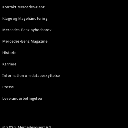
Roadster
Kontakt Mercedes-Benz
Konfigurator
Klage og klagehåndtering
Mercedes-
Benz Online
Mercedes-Benz nyhedsbrev
Showroom
Grand Limousine
Mercedes-Benz Magazine
Historie
Karriere
Information om databeskyttelse
Presse
VLE
Elektrisk
Leverandørbetingelser
Konfigurator
Mercedes-
Benz Online
Showroom
© 2026. Mercedes-Benz AG.