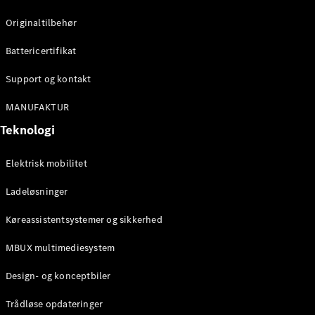
Konfigurator
Mercedes-
Originaltilbehør
Benz Online
Showroom
Battericertifikat
Cabriolet / Roadster
Support og kontakt
MANUFAKTUR
Teknologi
Elektrisk mobilitet
Ladeløsninger
Alle
Køreassistentsystemer og sikkerhed
Cabriolets /
Roadsters
MBUX multimediesystem
CLE
Cabriolet
Design- og konceptbiler
Mercedes-
AMG SL
Trådløse opdateringer