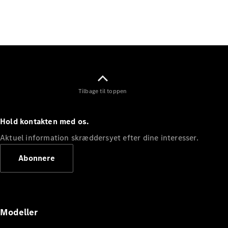
Elektrisk
SUV
Mercedes-
Maybach
Elektrisk
EQS SUV
GLA
GLA
Ny
Elektrisk
GLA
Ny
GLB
Elektrisk
Tilbage til toppen
GLB
GLC
Elektrisk
GLC
Hold kontakten med os.
GLC Coupé
GLE
Aktuel information skræddersyet efter dine interesser.
GLE Coupé
Abonnere
GLS
Mercedes-
Maybach
Ny
GLS
G-
Elektrisk
Modeller
Klasse
G-Klasse