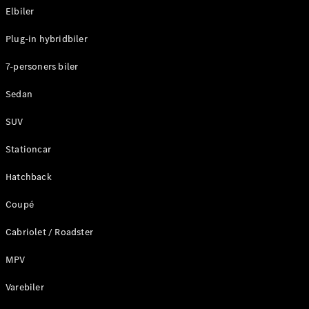
Elbiler
Konfigurator
Plug-in hybridbiler
Mercedes-
Benz Online
7-personers biler
Showroom
Stationcar
Sedan
SUV
Stationcar
Hatchback
Alle
Stationcar
Coupé
CLA
Shooting
Elektrisk
Cabriolet / Roadster
Brake
CLA
MPV
Shooting
Varebiler
Brake
C-Klasse