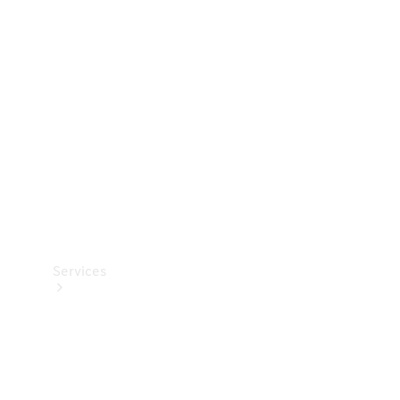
Teknisk
tilbehør
Opladningsudstyr
Collection
Bilpleje
Services