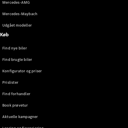
Mercedes-AMG
Stationcar
E-Klasse
Mercedes-Maybach
Stationcar
E-Klasse
Udgået modeller
All-Terrain
Køb
Konfigurator
Find nye biler
Mercedes-
Benz Online
Find brugte biler
Showroom
Hatchback
Konfigurator og priser
Prislister
Find forhandler
Book prøvetur
A-Klasse
Hatchback
Aktuelle kampagner