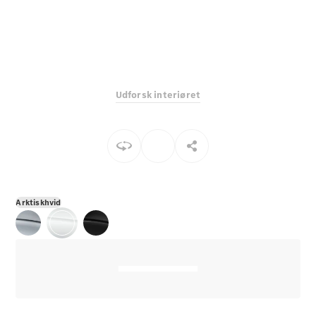
E-Klasse
Sedan
S-Klasse
Lang
Mercedes-
Maybach S-
Udforsk interiøret
Klasse
Konfigurator
Mercedes-
Benz Online
Showroom
SUV
Arktiskhvid
Alle SUVs
EQS