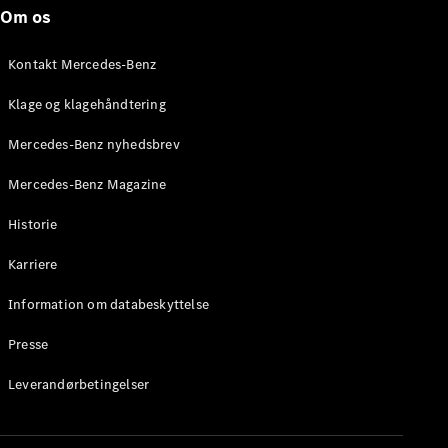
Roadster
Om os
Konfigurator
Kontakt Mercedes-Benz
Mercedes-
Benz Online
Klage og klagehåndtering
Showroom
Grand Limousine
Mercedes-Benz nyhedsbrev
Mercedes-Benz Magazine
Historie
Karriere
Information om databeskyttelse
VLE
Elektrisk
Presse
Konfigurator
Leverandørbetingelser
Mercedes-
Benz Online
Showroom