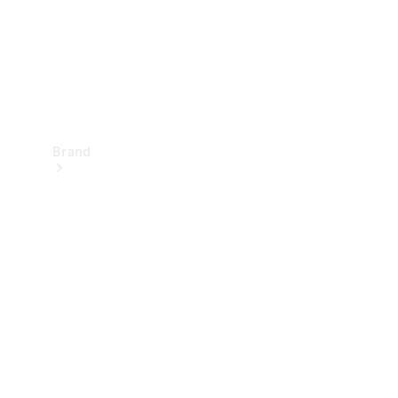
Brand
Oplev
Mercedes-
Benz