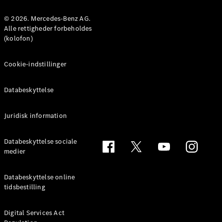
MPV
© 2026. Mercedes-Benz AG.
Alle rettigheder forbeholdes
(kolofon)
Cookie-indstillinger
Alle MPVs
EQV
Elektrisk
Databeskyttelse
V-Klasse
Marco Polo
Juridisk information
Konfigurator
Databeskyttelse sociale
Mercedes-
medier
Benz Online
Showroom
Databeskyttelse online
tidsbestilling
Varebiler
Digital Services Act
Konfigurator