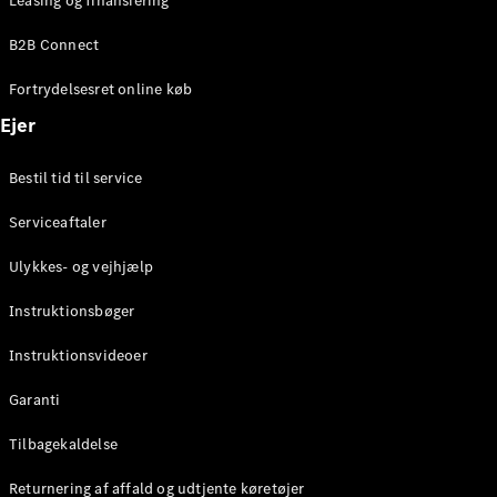
Leasing og finansiering
Konfigurator
Mercedes-
B2B Connect
Benz Online
Showroom
Fortrydelsesret online køb
Coupé
Ejer
Bestil tid til service
Serviceaftaler
Alle Coupés
Ulykkes- og vejhjælp
CLE Coupé
Mercedes-
Instruktionsbøger
AMG GT
Coupé
Instruktionsvideoer
Mercedes-
Garanti
AMG GT
Elektrisk
4-dørs
Tilbagekaldelse
coupé
Returnering af affald og udtjente køretøjer