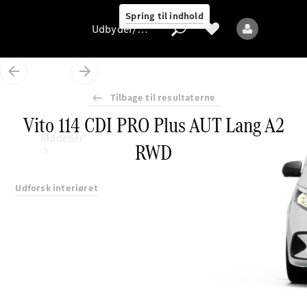
Spring til indhold
Udbyder/databeskyttelse
Tilbage til resultaterne
Vito 114 CDI PRO Plus AUT Lang A2
Udbyder/databeskyttelse
Modeller
RWD
Udforsk interiøret
Alle modeller
Nye modeller
Elektriske modeller