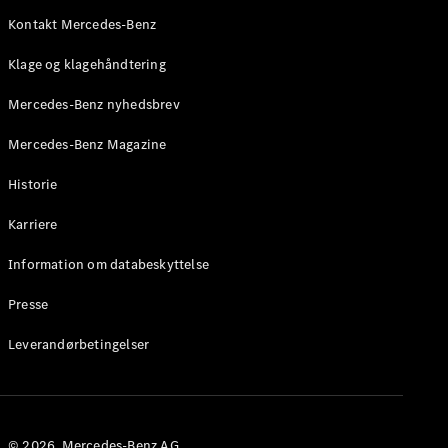
Roadster
Kontakt Mercedes-Benz
Konfigurator
Klage og klagehåndtering
Mercedes-
Benz Online
Mercedes-Benz nyhedsbrev
Showroom
Grand Limousine
Mercedes-Benz Magazine
Historie
Karriere
Information om databeskyttelse
Presse
VLE
Elektrisk
Leverandørbetingelser
Konfigurator
Mercedes-
Benz Online
Showroom
© 2026. Mercedes-Benz AG.