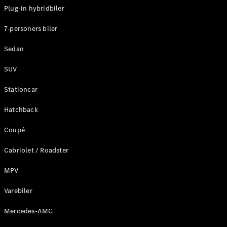
Plug-in hybridbiler
Konfigurator
7-personers biler
Mercedes-
Benz Online
Sedan
Showroom
Stationcar
SUV
Stationcar
Hatchback
Coupé
Alle
Stationcar
Cabriolet / Roadster
CLA
Shooting
Elektrisk
MPV
Brake
CLA
Varebiler
Shooting
Mercedes-AMG
Brake
C-Klasse