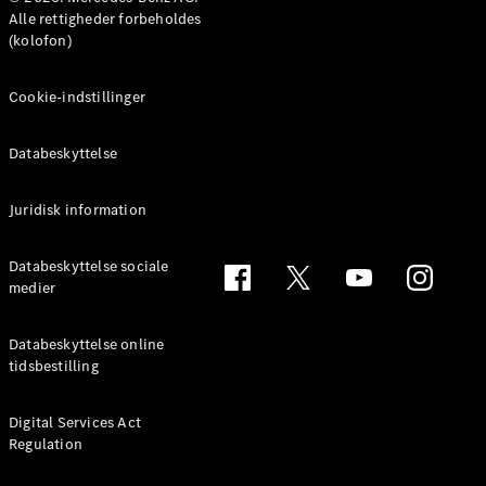
MPV
Alle rettigheder forbeholdes
(kolofon)
Cookie-indstillinger
Databeskyttelse
Alle MPVs
EQV
Elektrisk
V-Klasse
Juridisk information
Marco Polo
Databeskyttelse sociale
medier
Konfigurator
Mercedes-
Benz Online
Databeskyttelse online
Showroom
tidsbestilling
Varebiler
Digital Services Act
Regulation
Konfigurator