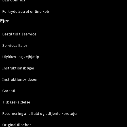
B2B Connect
Konfigurator
Mercedes-
Fortrydelsesret online køb
Benz Online
Showroom
Ejer
Coupé
Bestil tid til service
Serviceaftaler
Ulykkes- og vejhjælp
Alle Coupés
Instruktionsbøger
CLE Coupé
Mercedes-
Instruktionsvideoer
AMG GT
Coupé
Garanti
Mercedes-
Tilbagekaldelse
AMG GT
Elektrisk
4-dørs
Returnering af affald og udtjente køretøjer
coupé
Originaltilbehør