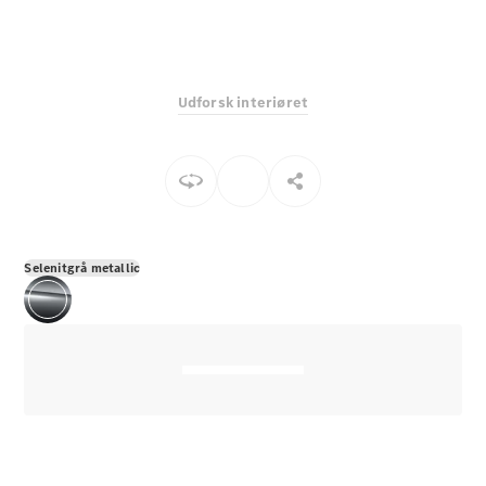
E-Klasse
Sedan
S-Klasse
Lang
Udforsk interiøret
Mercedes-
Maybach S-
Klasse
Konfigurator
Mercedes-
Benz Online
Selenitgrå metallic
Showroom
SUV
Alle SUVs
EQS