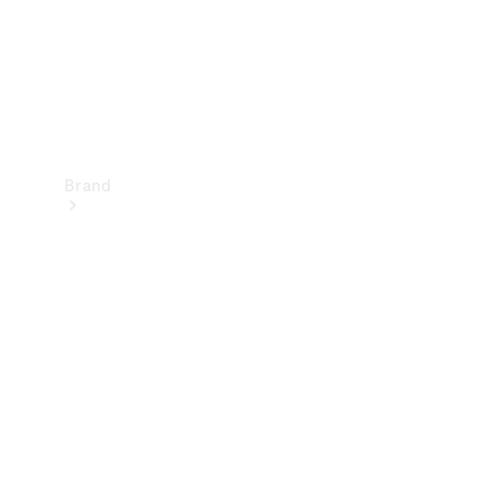
Brand
Oplev
Mercedes-
Benz