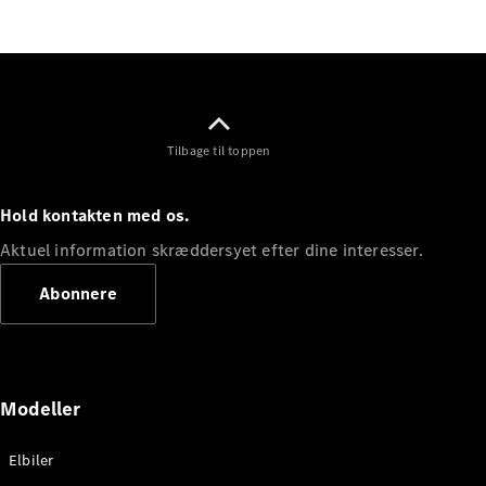
Elektrisk
SUV
Mercedes-
Maybach
Elektrisk
EQS SUV
GLA
GLA
Ny
Elektrisk
Tilbage til toppen
GLA
Ny
GLB
Elektrisk
GLB
Hold kontakten med os.
GLC
Elektrisk
GLC
Aktuel information skræddersyet efter dine interesser.
GLC Coupé
GLE
Abonnere
GLE Coupé
GLS
Mercedes-
Maybach
Ny
GLS
Modeller
G-
Elektrisk
Klasse
Elbiler
G-Klasse