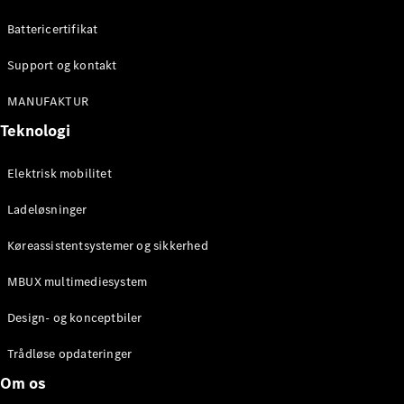
Konfigurator
Mercedes-
Battericertifikat
Benz Online
Showroom
Support og kontakt
Cabriolet / Roadster
MANUFAKTUR
Teknologi
Elektrisk mobilitet
Ladeløsninger
Køreassistentsystemer og sikkerhed
Alle
MBUX multimediesystem
Cabriolets /
Roadsters
Design- og konceptbiler
CLE
Cabriolet
Trådløse opdateringer
Mercedes-
Om os
AMG SL