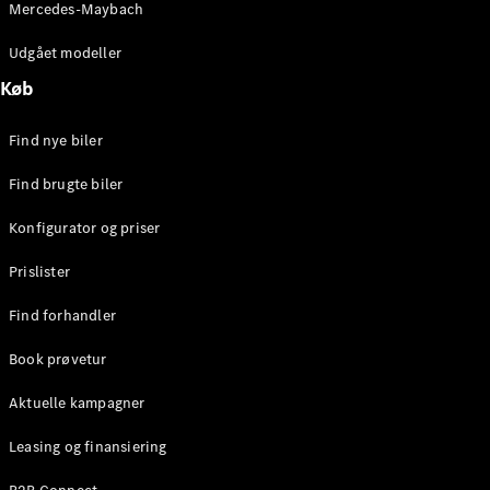
Mercedes-Maybach
Stationcar
E-Klasse
Udgået modeller
Stationcar
E-Klasse
Køb
All-Terrain
Find nye biler
Konfigurator
Find brugte biler
Mercedes-
Benz Online
Konfigurator og priser
Showroom
Hatchback
Prislister
Find forhandler
Book prøvetur
Aktuelle kampagner
A-Klasse
Hatchback
Leasing og finansiering