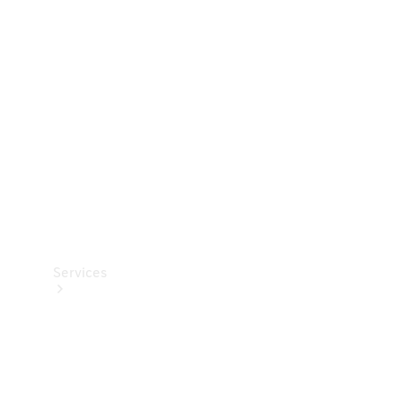
Teknisk
tilbehør
Opladningsudstyr
Collection
Bilpleje
Services