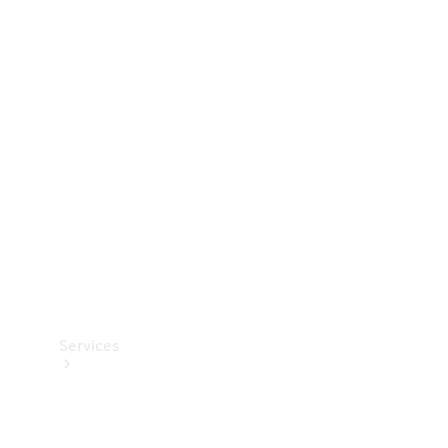
Dæk
Teknisk
tilbehør
Opladningsudstyr
Collection
Bilpleje
Services