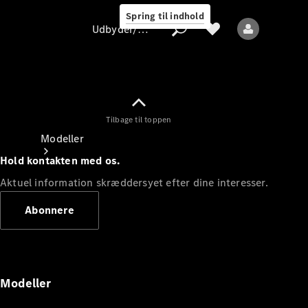
Spring til indhold
Udbyder/databeskyttelse
Tilbage til toppen
Udbyder/databeskyttelse
Modeller
Hold kontakten med os.
Aktuel information skræddersyet efter dine interesser.
Abonnere
Alle modeller
Nye modeller
Modeller
Elektriske modeller