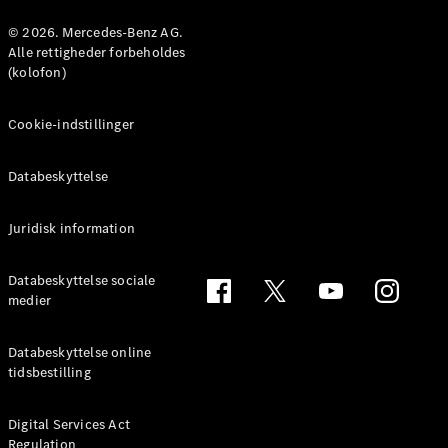
© 2026. Mercedes-Benz AG.
Konfigurator
Alle rettigheder forbeholdes
Mercedes-
(kolofon)
Benz Online
Showroom
Cookie-indstillinger
Coupé
Databeskyttelse
Juridisk information
Alle Coupés
Databeskyttelse sociale
CLE Coupé
medier
Mercedes-
AMG GT
Databeskyttelse online
Coupé
tidsbestilling
Mercedes-
AMG GT
Elektrisk
4-dørs
Digital Services Act
Regulation
coupé