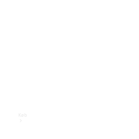
Konfigurator
Mercedes-Benz Online Showroom
Køb