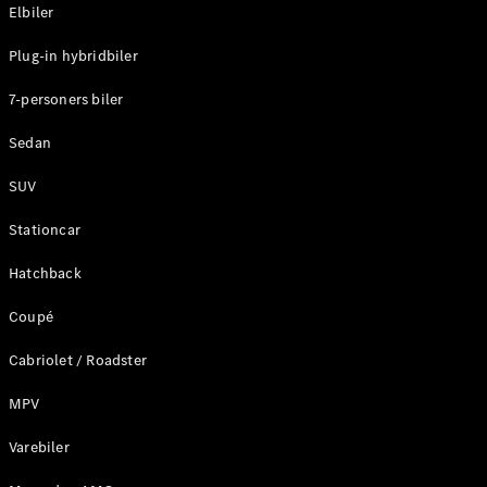
Plug-in-hybrid modeller
Elbiler
Plug-in hybridbiler
Sedan
7-personers biler
Sedan
SUV
Alle Sedans
Stationcar
CLA
Elektrisk
CLA
Hatchback
C-Klasse
Coupé
Sedan
C-
Cabriolet / Roadster
Klasse
Elektrisk
Sedan
MPV
EQE
Elektrisk
Sedan
Varebiler
EQS
Elektrisk
Sedan