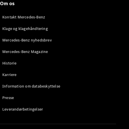
Om os
Brake
C-Klasse
Stationcar
Kontakt Mercedes-Benz
E-Klasse
Stationcar
Klage og klagehåndtering
E-Klasse
All-Terrain
Mercedes-Benz nyhedsbrev
Mercedes-Benz Magazine
Konfigurator
Mercedes-
Historie
Benz Online
Showroom
Karriere
Hatchback
Information om databeskyttelse
Presse
Leverandørbetingelser
A-Klasse
Hatchback