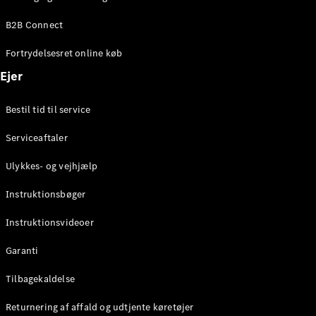
Elektrisk
SUV
B2B Connect
EQS
Elektrisk
SUV
Fortrydelsesret online køb
Mercedes-
Maybach
Elektrisk
Ejer
EQS SUV
GLA
Bestil tid til service
GLA
Ny
Elektrisk
GLA
Ny
Serviceaftaler
GLB
Elektrisk
GLB
Ulykkes- og vejhjælp
GLC
Elektrisk
GLC
Instruktionsbøger
GLC Coupé
GLE
Instruktionsvideoer
GLE Coupé
GLS
Garanti
Mercedes-
Maybach
Tilbagekaldelse
Ny
GLS
Returnering af affald og udtjente køretøjer
G-
Elektrisk