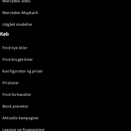
Mercedes-AMG
E-Klasse
Sedan
Mercedes-Maybach
S-Klasse
Lang
Udgået modeller
Mercedes-
Køb
Maybach S-
Klasse
Find nye biler
Konfigurator
Find brugte biler
Mercedes-
Benz Online
Konfigurator og priser
Showroom
SUV
Prislister
Find forhandler
Book prøvetur
Aktuelle kampagner
Alle SUVs
EQE
Leasing og finansiering