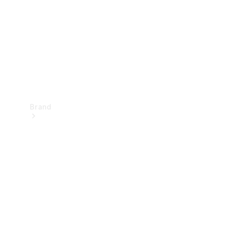
kontakt
Brand
Oplev
Mercedes-
Benz