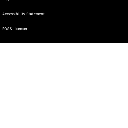
Accessibility Statement
Konfigurator
Mercedes-
Benz Online
FOSS-licenser
Showroom
Cabriolet / Roadster
Alle
Cabriolets /
Roadsters
CLE
Cabriolet