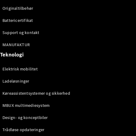
Klasse
Originaltilbehør
G-Klasse
Battericertifikat
Konfigurator
Mercedes-
Support og kontakt
Benz Online
Showroom
MANUFAKTUR
Stationcar
Teknologi
Elektrisk mobilitet
Ladeløsninger
Køreassistentsystemer og sikkerhed
Alle
Stationcar
MBUX multimediesystem
CLA
Shooting
Elektrisk
Design- og konceptbiler
Brake
CLA
Trådløse opdateringer
Shooting