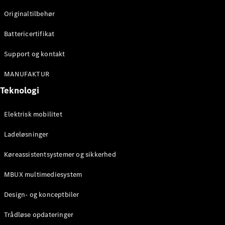
Originaltilbehør
Konfigurator
Mercedes-
Battericertifikat
Benz Online
Showroom
Support og kontakt
Stationcar
MANUFAKTUR
Teknologi
Elektrisk mobilitet
Ladeløsninger
Alle
Stationcar
Køreassistentsystemer og sikkerhed
CLA
Shooting
Elektrisk
MBUX multimediesystem
Brake
CLA
Design- og konceptbiler
Shooting
Brake
Trådløse opdateringer
C-Klasse