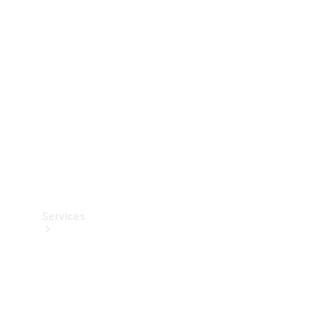
Teknisk
tilbehør
Opladningsudstyr
Collection
Bilpleje
Services