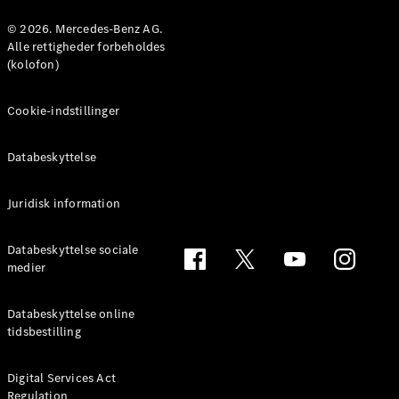
Konfigurator
Mercedes-
© 2026. Mercedes-Benz AG.
Benz Online
Alle rettigheder forbeholdes
Showroom
(kolofon)
Coupé
Cookie-indstillinger
Databeskyttelse
Juridisk information
Alle Coupés
CLE Coupé
Mercedes-
Databeskyttelse sociale
AMG GT
medier
Coupé
Mercedes-
Databeskyttelse online
AMG GT
tidsbestilling
Elektrisk
4-dørs
coupé
Digital Services Act
Regulation