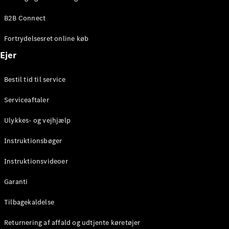
Elektrisk
SUV
B2B Connect
Mercedes-
Maybach
Elektrisk
Fortrydelsesret online køb
EQS SUV
GLA
Ejer
GLA
Ny
Elektrisk
GLA
Ny
Bestil tid til service
GLB
Elektrisk
GLB
Serviceaftaler
GLC
Elektrisk
GLC
Ulykkes- og vejhjælp
GLC Coupé
GLE
Instruktionsbøger
GLE Coupé
GLS
Instruktionsvideoer
Mercedes-
Maybach
Ny
Garanti
GLS
G-
Tilbagekaldelse
Elektrisk
Klasse
Returnering af affald og udtjente køretøjer
G-Klasse