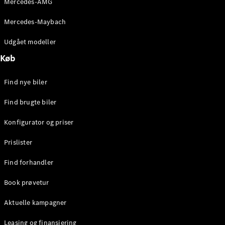
Mercedes-AMG
E-Klasse
Sedan
Mercedes-Maybach
S-Klasse
Lang
Udgået modeller
Mercedes-
Køb
Maybach S-
Klasse
Find nye biler
Konfigurator
Find brugte biler
Mercedes-
Benz Online
Konfigurator og priser
Showroom
SUV
Prislister
Find forhandler
Book prøvetur
Aktuelle kampagner
Alle SUVs
EQS
Leasing og finansiering