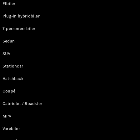
Plug-in-hybrid modeller
Elbiler
Plug-in hybridbiler
Sedan
7-personers biler
Sedan
SUV
Alle Sedans
Stationcar
CLA
Elektrisk
CLA
Hatchback
C-Klasse
Coupé
Sedan
C-
Cabriolet / Roadster
Klasse
Elektrisk
Sedan
MPV
EQE
Elektrisk
Sedan
Varebiler
EQS
Elektrisk
Sedan