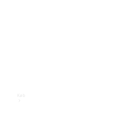
Mercedes-Benz Online Showroom
Køb