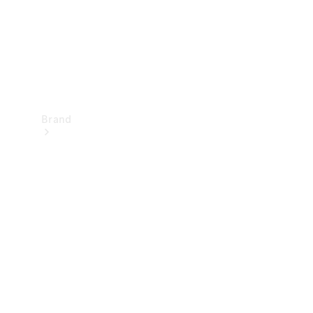
Brand
Oplev
Mercedes-
Benz