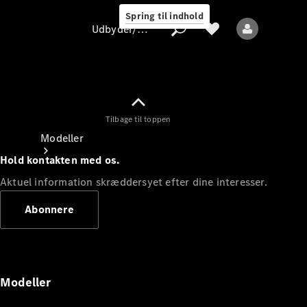
Spring til indhold
Udbyder/databeskyttelse
Tilbage til toppen
Udbyder/databeskyttelse
Modeller
Hold kontakten med os.
Aktuel information skræddersyet efter dine interesser.
Abonnere
Alle modeller
Nye modeller
Modeller
Elektriske modeller