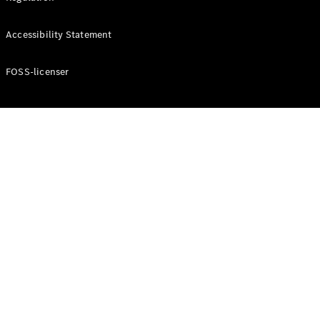
Konfigurator
Mercedes-
Accessibility Statement
Benz Online
Showroom
Cabriolet / Roadster
FOSS-licenser
Alle
Cabriolets /
Roadsters
CLE
Cabriolet
Mercedes-
AMG SL