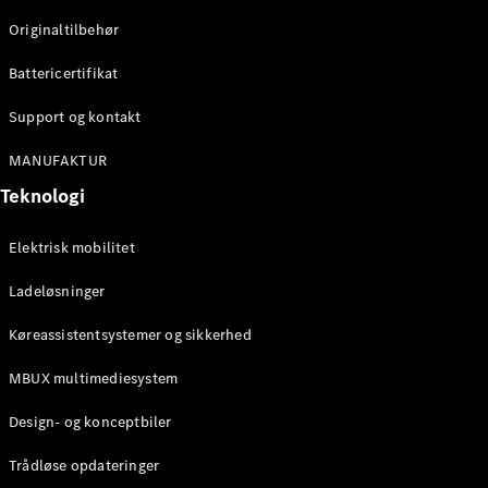
Originaltilbehør
Konfigurator
Mercedes-
Battericertifikat
Benz Online
Showroom
Support og kontakt
Stationcar
MANUFAKTUR
Teknologi
Elektrisk mobilitet
Ladeløsninger
Alle
Stationcar
Køreassistentsystemer og sikkerhed
CLA
Shooting
Elektrisk
MBUX multimediesystem
Brake
CLA
Design- og konceptbiler
Shooting
Brake
Trådløse opdateringer
C-Klasse