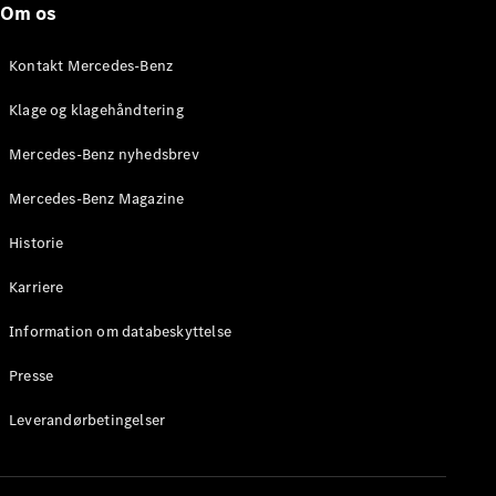
Om os
Stationcar
E-Klasse
Stationcar
Kontakt Mercedes-Benz
E-Klasse
All-Terrain
Klage og klagehåndtering
Mercedes-Benz nyhedsbrev
Konfigurator
Mercedes-
Mercedes-Benz Magazine
Benz Online
Showroom
Historie
Hatchback
Karriere
Information om databeskyttelse
Presse
A-Klasse
Leverandørbetingelser
Hatchback