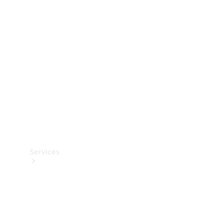
Teknisk
tilbehør
Opladningsudstyr
Collection
Bilpleje
Services