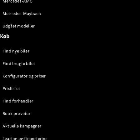
Mercedes-AMG
E-Klasse
Sedan
Mercedes-Maybach
S-Klasse
Lang
Udgået modeller
Mercedes-
Køb
Maybach S-
Klasse
Find nye biler
Konfigurator
Find brugte biler
Mercedes-
Benz Online
Konfigurator og priser
Showroom
SUV
Prislister
Find forhandler
Book prøvetur
Aktuelle kampagner
Alle SUVs
EQS
Leasing og finansiering