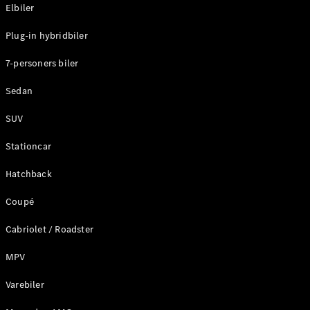
Plug-in-hybrid modeller
Elbiler
Plug-in hybridbiler
Sedan
7-personers biler
Sedan
SUV
Alle Sedans
Stationcar
CLA
Elektrisk
CLA
Hatchback
C-Klasse
Coupé
Sedan
C-
Cabriolet / Roadster
Klasse
Elektrisk
Sedan
MPV
EQE
Elektrisk
Sedan
Varebiler
EQS
Elektrisk
Sedan