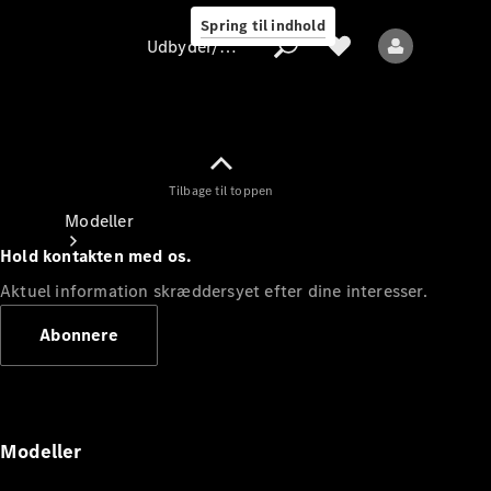
Spring til indhold
Udbyder/databeskyttelse
Tilbage til toppen
Udbyder/databeskyttelse
Modeller
Hold kontakten med os.
Aktuel information skræddersyet efter dine interesser.
Abonnere
Alle modeller
Nye modeller
Modeller
Elektriske modeller