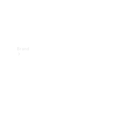
Brand
Oplev
Mercedes-
Benz