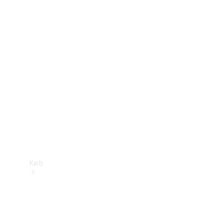
Mercedes-Benz Online Showroom
Køb