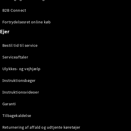
Elektrisk
SUV
B2B Connect
Mercedes-
Maybach
Elektrisk
Fortrydelsesret online køb
EQS SUV
GLA
Ejer
GLA
Ny
Elektrisk
GLA
Ny
Bestil tid til service
GLB
Elektrisk
GLB
Serviceaftaler
GLC
Elektrisk
GLC
Ulykkes- og vejhjælp
GLC Coupé
GLE
Instruktionsbøger
GLE Coupé
GLS
Instruktionsvideoer
Mercedes-
Maybach
Ny
Garanti
GLS
G-
Tilbagekaldelse
Elektrisk
Klasse
Returnering af affald og udtjente køretøjer
G-Klasse