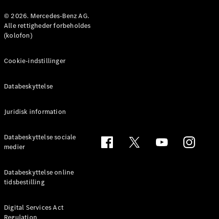
Konfigurator
Mercedes-
© 2026. Mercedes-Benz AG.
Benz Online
Alle rettigheder forbeholdes
Showroom
(kolofon)
Coupé
Cookie-indstillinger
Databeskyttelse
Juridisk information
Alle Coupés
CLE Coupé
Mercedes-
Databeskyttelse sociale
AMG GT
medier
Coupé
Mercedes-
Databeskyttelse online
AMG GT
tidsbestilling
Elektrisk
4-dørs
coupé
Digital Services Act
Regulation