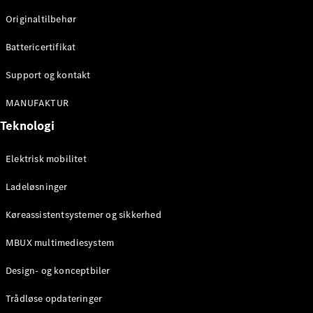
Originaltilbehør
Konfigurator
Mercedes-
Battericertifikat
Benz Online
Showroom
Support og kontakt
Stationcar
MANUFAKTUR
Teknologi
Elektrisk mobilitet
Ladeløsninger
Alle
Stationcar
Køreassistentsystemer og sikkerhed
CLA
Shooting
Elektrisk
MBUX multimediesystem
Brake
CLA
Design- og konceptbiler
Shooting
Brake
Trådløse opdateringer
C-Klasse