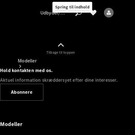
Spring til indhold
Udbyder/databeskyttelse
Tilbage til toppen
Udbyder/databeskyttelse
Modeller
Hold kontakten med os.
Aktuel information skræddersyet efter dine interesser.
Abonnere
Alle modeller
Nye modeller
Modeller
Elektriske modeller