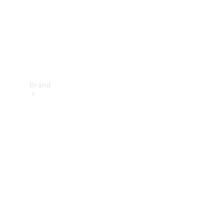
Brand
Oplev
Mercedes-
Benz