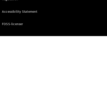
Konfigurator
Mercedes-
Accessibility Statement
Benz Online
Showroom
Cabriolet / Roadster
FOSS-licenser
Alle
Cabriolets /
Roadsters
CLE
Cabriolet
Mercedes-
AMG SL