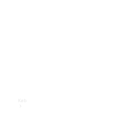
Mercedes-Benz Online Showroom
Køb