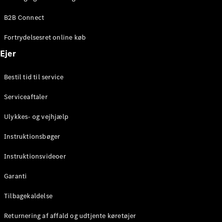
Elektrisk
SUV
B2B Connect
Mercedes-
Maybach
Elektrisk
Fortrydelsesret online køb
EQS SUV
GLA
Ejer
GLA
Ny
Elektrisk
GLA
Ny
Bestil tid til service
GLB
Elektrisk
GLB
Serviceaftaler
GLC
Elektrisk
GLC
Ulykkes- og vejhjælp
GLC Coupé
GLE
Instruktionsbøger
GLE Coupé
GLS
Instruktionsvideoer
Mercedes-
Maybach
Ny
Garanti
GLS
G-
Tilbagekaldelse
Elektrisk
Klasse
Returnering af affald og udtjente køretøjer
G-Klasse