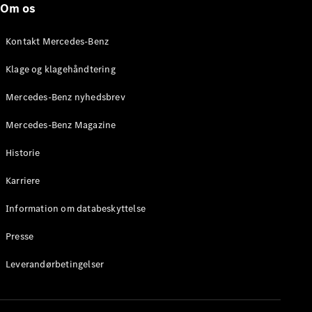
Om os
Stationcar
E-Klasse
Stationcar
Kontakt Mercedes-Benz
E-Klasse
All-Terrain
Klage og klagehåndtering
Mercedes-Benz nyhedsbrev
Konfigurator
Mercedes-
Mercedes-Benz Magazine
Benz Online
Showroom
Historie
Hatchback
Karriere
Information om databeskyttelse
Presse
A-Klasse
Leverandørbetingelser
Hatchback