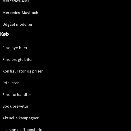
Mercedes-AMG
E-Klasse
Sedan
Mercedes-Maybach
S-Klasse
Lang
Udgået modeller
Mercedes-
Køb
Maybach S-
Klasse
Find nye biler
Konfigurator
Find brugte biler
Mercedes-
Benz Online
Konfigurator og priser
Showroom
SUV
Prislister
Find forhandler
Book prøvetur
Aktuelle kampagner
Alle SUVs
EQS
Leasing og finansiering