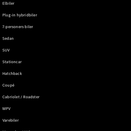
Plug-in-hybrid modeller
Elbiler
Plug-in hybridbiler
Sedan
7-personers biler
Sedan
SUV
Alle Sedans
Stationcar
CLA
Elektrisk
CLA
Hatchback
C-Klasse
Coupé
Sedan
C-
Cabriolet / Roadster
Klasse
Elektrisk
Sedan
MPV
EQE
Elektrisk
Sedan
Varebiler
EQS
Elektrisk
Sedan