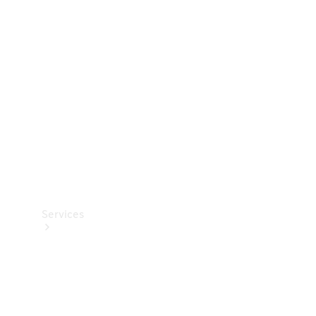
Teknisk
tilbehør
Opladningsudstyr
Collection
Bilpleje
Services