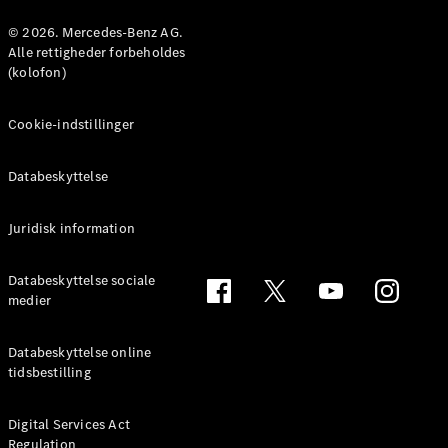
Konfigurator
Mercedes-
© 2026. Mercedes-Benz AG.
Benz Online
Alle rettigheder forbeholdes
Showroom
(kolofon)
Coupé
Cookie-indstillinger
Databeskyttelse
Juridisk information
Alle Coupés
CLE Coupé
Mercedes-
Databeskyttelse sociale
AMG GT
medier
Coupé
Mercedes-
Databeskyttelse online
AMG GT
tidsbestilling
Elektrisk
4-dørs
coupé
Digital Services Act
Regulation