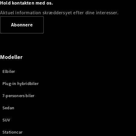
Hold kontakten med os.
Aktuel information skræddersyet efter dine interesser.
Konfigurator
Mercedes-
Abonnere
Benz Online
Showroom
Cabriolet / Roadster
Modeller
Elbiler
Plug-in hybridbiler
7-personers biler
Alle
Sedan
Cabriolets /
Roadsters
SUV
CLE
Cabriolet
Stationcar