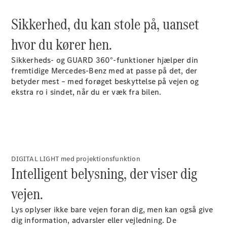
Plug-in-hybrid modeller
Sikkerhed, du kan stole på, uanset
Sedan
hvor du kører hen.
Sikkerheds- og GUARD 360°-funktioner hjælper din
fremtidige Mercedes-Benz med at passe på det, der
betyder mest – med forøget beskyttelse på vejen og
ekstra ro i sindet, når du er væk fra bilen.
Alle Sedans
CLA
Elektrisk
CLA
C-Klasse
Sedan
DIGITAL LIGHT med projektionsfunktion
C-
Intelligent belysning, der viser dig
Klasse
Elektrisk
Sedan
vejen.
EQE
Elektrisk
Sedan
Lys oplyser ikke bare vejen foran dig, men kan også give
EQS
Elektrisk
dig information, advarsler eller vejledning. De
Sedan