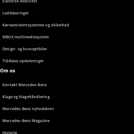
Elektrisk mobilitet
Ladeløsninger
Find nye
Køreassistentsystemer og sikkerhed
biler
MBUX multimediesystem
Find
brugte
Design- og konceptbiler
biler
Pre-owned
Trådløse opdateringer
Mercedes-
Benz
Om os
Kontakt Mercedes-Benz
Aktuelle
kampagner
Klage og klagehåndtering
Firmabil
Leasing og
Mercedes-Benz nyhedsbrev
finansiering
Mercedes-Benz Magazine
Konfigurator
og priser
Historie