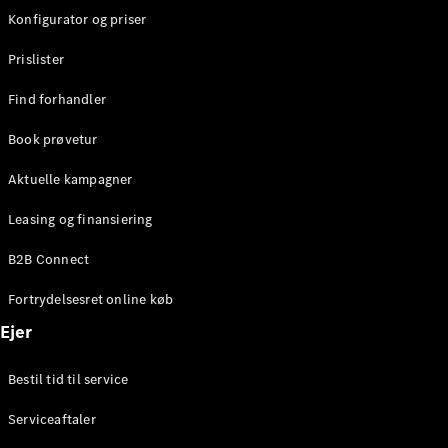
Benz Online
Konfigurator og priser
Showroom
MPV
Prislister
Find forhandler
Book prøvetur
Aktuelle kampagner
Alle MPVs
EQV
Elektrisk
Leasing og finansiering
V-Klasse
Marco Polo
B2B Connect
Fortrydelsesret online køb
Konfigurator
Ejer
Mercedes-
Benz Online
Showroom
Bestil tid til service
Serviceaftaler
Varebiler