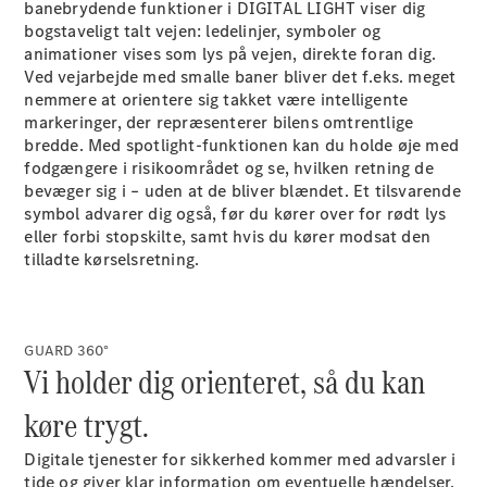
banebrydende funktioner i DIGITAL LIGHT viser dig
E-Klasse
bogstaveligt talt vejen: ledelinjer, symboler og
Sedan
animationer vises som lys på vejen, direkte foran dig.
S-Klasse
Ved vejarbejde med smalle baner bliver det f.eks. meget
Lang
nemmere at orientere sig takket være intelligente
Mercedes-
markeringer, der repræsenterer bilens omtrentlige
Maybach S-
bredde. Med spotlight-funktionen kan du holde øje med
Klasse
fodgængere i risikoområdet og se, hvilken retning de
bevæger sig i – uden at de bliver blændet. Et tilsvarende
Konfigurator
symbol advarer dig også, før du kører over for rødt lys
Mercedes-
eller forbi stopskilte, samt hvis du kører modsat den
Benz Online
tilladte
kørselsretning.
Showroom
SUV
GUARD 360°
Vi holder dig orienteret, så du kan
køre trygt.
Digitale
Alle SUVs
tjenester
for sikkerhed kommer med advarsler i
tide og giver klar information om eventuelle hændelser.
EQE