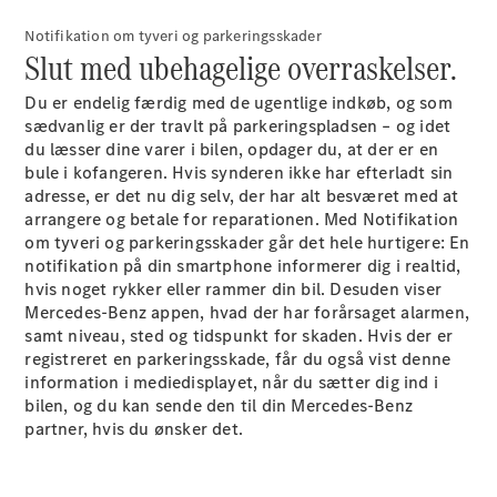
Brake
Notifikation om tyveri og parkeringsskader
C-Klasse
Slut med ubehagelige overraskelser.
Stationcar
E-Klasse
Du er endelig færdig med de ugentlige indkøb, og som
Stationcar
sædvanlig er der travlt på parkeringspladsen – og idet
E-Klasse
du læsser dine varer i bilen, opdager du, at der er en
All-Terrain
bule i kofangeren. Hvis synderen ikke har efterladt sin
adresse, er det nu dig selv, der har alt besværet med at
Konfigurator
arrangere og betale for reparationen. Med Notifikation
Mercedes-
om tyveri og parkeringsskader går det hele hurtigere: En
Benz Online
notifikation på din smartphone informerer dig i realtid,
Showroom
hvis noget rykker eller rammer din bil. Desuden viser
Hatchback
Mercedes-Benz appen, hvad der har forårsaget alarmen,
samt niveau, sted og tidspunkt for skaden. Hvis der er
registreret en parkeringsskade, får du også vist denne
information i mediedisplayet, når du sætter dig ind i
bilen, og du kan sende den til din Mercedes-Benz
partner, hvis du ønsker
det.
A-Klasse
Hatchback