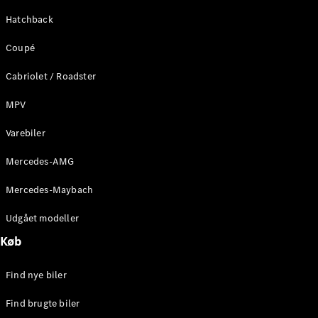
Mercedes-
AMG SL
Hatchback
Roadster
Coupé
Konfigurator
Cabriolet / Roadster
Mercedes-
Benz Online
MPV
Showroom
Grand Limousine
Varebiler
Mercedes-AMG
Mercedes-Maybach
Udgået modeller
Køb
VLE
Elektrisk
Find nye biler
Konfigurator
Find brugte biler
Mercedes-