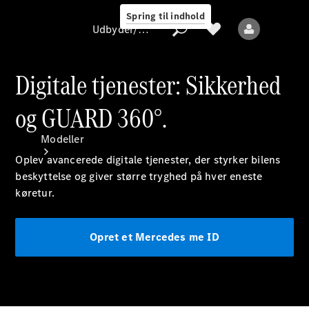
Spring til indhold
Udbyder/databeskyttelse
Digitale tjenester: Sikkerhed
og GUARD 360°.
Udbyder/databeskyttelse
Modeller
Oplev avancerede digitale
tjenester,
der styrker bilens
beskyttelse og giver større tryghed på hver eneste
køretur.
Opret et Mercedes me ID
Alle modeller
Nye modeller
Elektriske modeller