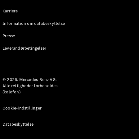
Prislister
Karriere
Book
prøvetur
Information om databeskyttelse
Digitale
Presse
tjenester
Serviceaftaler
Leverandørbetingelser
Teknisk
tilbehør
og
Collection
© 2026. Mercedes-Benz AG.
Alle rettigheder forbeholdes
(kolofon)
Cookie-indstillinger
Databeskyttelse