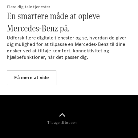
Flere digitale tjenester
En smartere måde at opleve
Konfigurator
Mercedes-
Mercedes-Benz på.
Benz Online
Showroom
Udforsk flere digitale
tjenester
og se, hvordan de giver
Coupé
dig mulighed for at tilpasse en Mercedes-Benz til dine
ønsker ved at tilføje komfort, konnektivitet og
hjælpefunktioner, når det passer dig.
Få mere at vide
Alle Coupés
CLE Coupé
Mercedes-
AMG GT
Coupé
Mercedes-
Tilbage til toppen
AMG GT
Elektrisk
4-dørs
coupé