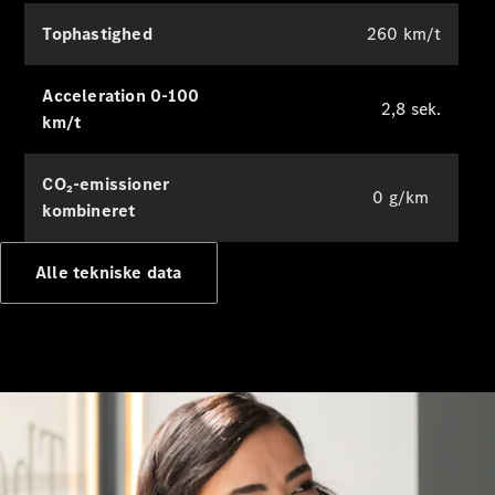
Tophastighed
260 km/t
Bestil tid til
service
Service og
Acceleration 0-100
reparation
2,8 sek.
km/t
Ulykkes- og
vejhjælp
Forsikring
CO₂-emissioner
0 g/km
kombineret
Mercedes-
Benz apps
Alle tekniske data
Instruktionsbøger
Support og
kontakt