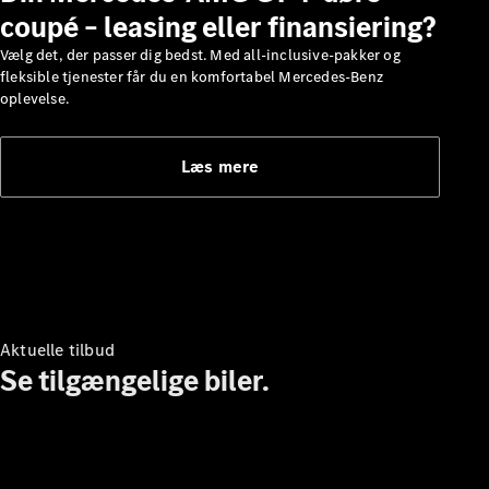
coupé – leasing eller finansiering?
Om os
Vælg det, der passer dig bedst. Med all-inclusive-pakker og
AMG
fleksible tjenester får du en komfortabel Mercedes-Benz
MAYBACH
oplevelse.
G-Klasse
Teknologi og
innovationer
Læs mere
Aktuelle tilbud
Oversigt
Se tilgængelige biler.
Automatiseret
kørsel og
assistentsystemer
Sikkerhedssystemer
Drivlinjeteknologi