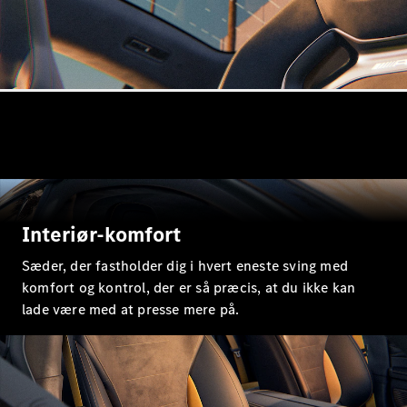
Konfigurator
Mercedes-
Benz Online
Showroom
Stationcar
Interiør-komfort
Alle
Stationcar
Sæder, der fastholder dig i hvert eneste sving med
CLA
komfort og kontrol, der er så præcis, at du ikke kan
Shooting
Elektrisk
Brake
lade være med at presse mere på.
CLA
Shooting
Brake
C-Klasse
Stationcar