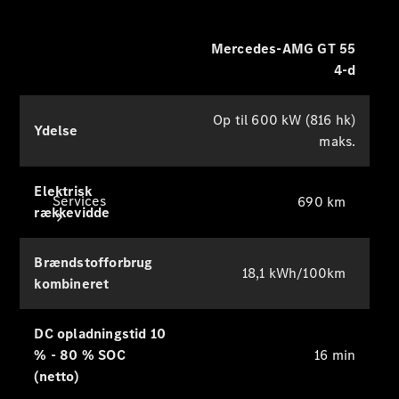
Bilpleje
Mercedes-AMG GT 55
4-d
Op til 600 kW (816 hk)
Ydelse
maks.
Elektrisk
Services
690 km
rækkevidde
Brændstofforbrug
18,1 kWh/100km
kombineret
DC opladningstid 10
Alle
% - 80 % SOC
16 min
services
(netto)
Ladeløsninger