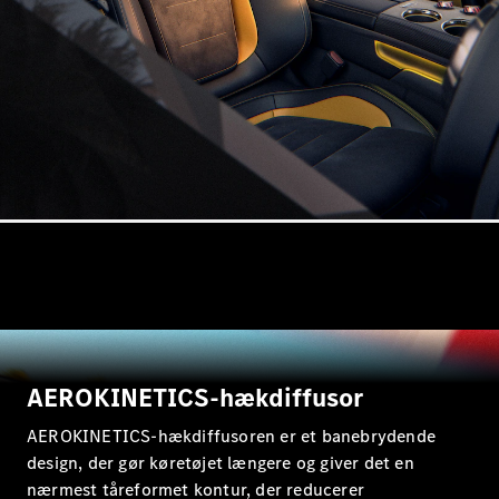
E-Klasse
Stationcar
E-Klasse
All-Terrain
Konfigurator
Mercedes-
Benz Online
Showroom
Hatchback
AEROKINETICS-hækdiffusor
A-Klasse
Hatchback
AEROKINETICS-hækdiffusoren er et banebrydende
design, der gør køretøjet længere og giver det en
Konfigurator
nærmest tåreformet kontur, der reducerer