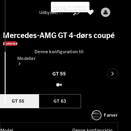
Spring til indhold
Udbyder/databeskyttelse
Mercedes-AMG GT 4-dørs coupé
Elektrisk
Denne konfiguration til
Udbyder/databeskyttelse
Modeller
GT 55
GT 55
GT 63
Alle modeller
Nye modeller
Farver
Elektriske modeller
Model
Denne konfiguration til