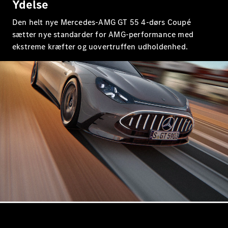
Ydelse
Mercedes-
Benz Online
Den helt nye Mercedes-AMG GT 55 4-dørs Coupé
Showroom
sætter nye standarder for AMG-performance med
Cabriolet / Roadster
ekstreme kræfter og uovertruffen udholdenhed.
Alle
Cabriolets /
Roadsters
CLE
Cabriolet
Mercedes-
AMG SL
Roadster