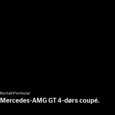
Kontakt
Mercedes-
Benz
Karriere
Mercedes-
Benz
nyhedsbrev
Mercedes-
Benz
Magazine
Kontaktformular
Mercedes-AMG GT 4-dørs coupé.