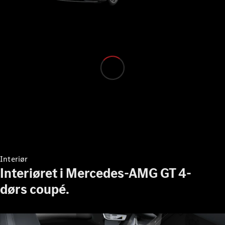
Alle MPVs
EQV
Elektrisk
V-Klasse
Marco Polo
Konfigurator
Mercedes-
Benz Online
Showroom
Interiør
Varebiler
Interiøret i Mercedes-AMG GT 4-
dørs coupé.
Konfigurator
Mercedes-Benz Online Showroom