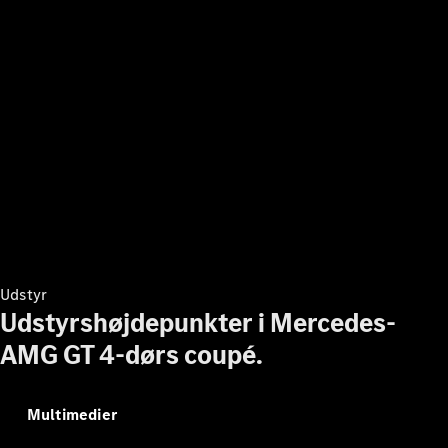
biler
Find
brugte
biler
Pre-owned
Mercedes-
Benz
Aktuelle
kampagner
Firmabil
Leasing og
finansiering
Udstyr
Udstyrshøjdepunkter i Mercedes-
Konfigurator
og priser
AMG GT 4-dørs coupé.
Prislister
Book
prøvetur
Multimedier