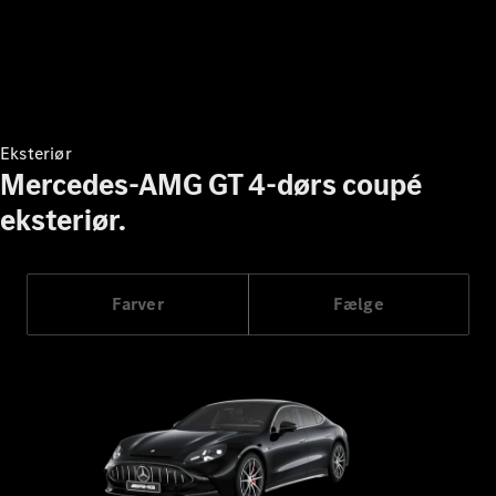
Konfigurator
Mercedes-
Benz Online
Showroom
Grand Limousine
Eksteriør
Mercedes-AMG GT 4-dørs coupé
eksteriør.
VLE
Elektrisk
Farver
Fælge
Konfigurator
Mercedes-
Benz Online
Showroom
MPV