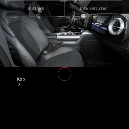
Indtræk
Interiørlister
Køb
Find nye