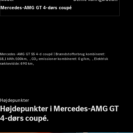
Plug-in-hybrid modeller
Mercedes-AMG GT 4-dørs coupé
Sedan
Mercedes-AMG GT 55 4-d coupé |
Brændstofforbrug kombineret:
Alle Sedans
18,1 kWh/100km
CO₂-emissioner kombineret: 0 g/km
Elektrisk
rækkevidde: 690 km
CLA
Elektrisk
CLA
C-Klasse
Sedan
C-
Klasse
Elektrisk
Højdepunkter
Sedan
Højdepunkter i Mercedes-AMG GT
EQE
Elektrisk
Sedan
4-dørs coupé.
EQS
Elektrisk
Sedan