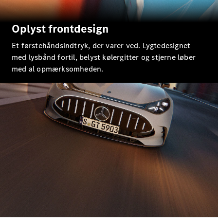
E-Klasse
Sedan
S-Klasse
Oplyst frontdesign
Lang
Mercedes-
Et førstehåndsindtryk, der varer ved. Lygtedesignet
Maybach S-
med lysbånd fortil, belyst kølergitter og stjerne løber
Klasse
med al opmærksomheden.
Konfigurator
Mercedes-
Benz Online
Showroom
SUV
Alle SUVs
EQS
Elektrisk