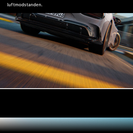
Mercedes-
luftmodstanden.
Benz Online
Showroom
Coupé
Alle Coupés
CLE Coupé
Mercedes-
AMG GT
Coupé
Mercedes-
AMG GT
Elektrisk
4-dørs
coupé
Konfigurator