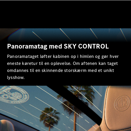
SUV
Mercedes-
Maybach
Elektrisk
EQS SUV
GLA
GLA
Ny
Elektrisk
GLA
Ny
GLB
Elektrisk
Panoramatag med SKY CONTROL
GLB
GLC
Panoramataget løfter kabinen op i himlen og gør hver
Elektrisk
GLC
eneste køretur til en oplevelse. Om aftenen kan taget
GLC Coupé
omdannes til en skinnende storskærm med et unikt
GLE
lysshow.
GLE Coupé
GLS
Mercedes-
Maybach
Ny
GLS
G-
Elektrisk
Klasse
G-Klasse