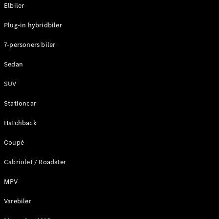
Plug-in-hybrid modeller
Elbiler
Plug-in hybridbiler
Sedan
7-personers biler
Sedan
SUV
Alle Sedans
Stationcar
CLA
Elektrisk
CLA
Hatchback
C-Klasse
Coupé
Sedan
C-
Cabriolet / Roadster
Klasse
Elektrisk
Sedan
MPV
EQE
Elektrisk
Sedan
Varebiler
EQS
Elektrisk
Sedan