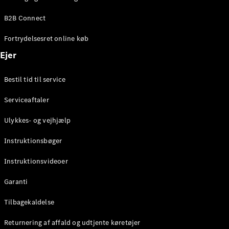
Elektrisk
SUV
B2B Connect
EQS
Elektrisk
SUV
Fortrydelsesret online køb
Mercedes-
Maybach
Elektrisk
Ejer
EQS SUV
GLA
Bestil tid til service
GLA
Ny
Elektrisk
GLA
Ny
Serviceaftaler
GLB
Elektrisk
GLB
Ulykkes- og vejhjælp
GLC
Elektrisk
GLC
Instruktionsbøger
GLC Coupé
GLE
Instruktionsvideoer
GLE Coupé
GLS
Garanti
Mercedes-
Maybach
Tilbagekaldelse
Ny
GLS
Returnering af affald og udtjente køretøjer
G-
Elektrisk