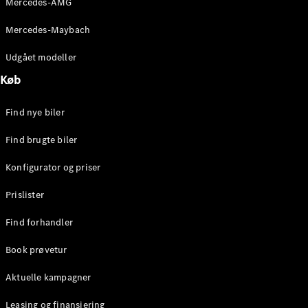
Mercedes-AMG
E-Klasse
Sedan
Mercedes-Maybach
S-Klasse
Lang
Udgået modeller
Mercedes-
Køb
Maybach S-
Klasse
Find nye biler
Konfigurator
Find brugte biler
Mercedes-
Benz Online
Konfigurator og priser
Showroom
SUV
Prislister
Find forhandler
Book prøvetur
Aktuelle kampagner
Alle SUVs
EQE
Leasing og finansiering