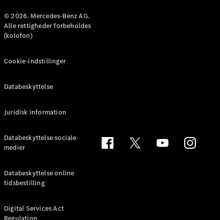
© 2026. Mercedes-Benz AG.
Konfigurator
Alle rettigheder forbeholdes
Mercedes-
(kolofon)
Benz Online
Showroom
Cookie-indstillinger
Coupé
Databeskyttelse
Juridisk information
Alle Coupés
Databeskyttelse sociale
CLE Coupé
medier
Mercedes-
AMG GT
Databeskyttelse online
Coupé
tidsbestilling
Mercedes-
AMG GT
Elektrisk
4-dørs
Digital Services Act
Regulation
coupé