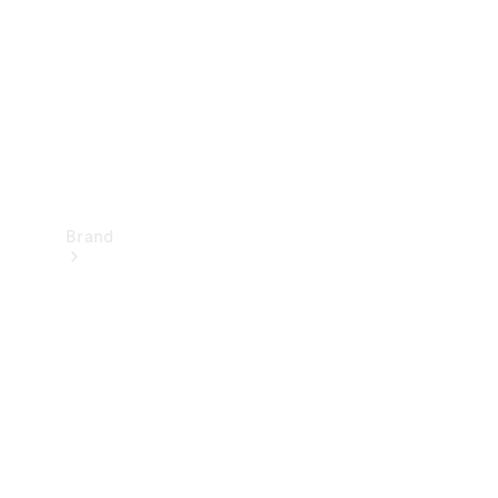
kontakt
Brand
Oplev
Mercedes-
Benz