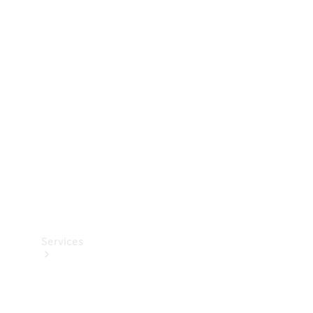
Dæk
Teknisk
tilbehør
Opladningsudstyr
Collection
Bilpleje
Services