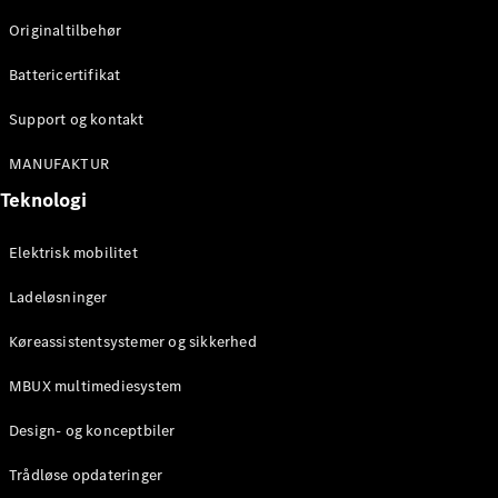
Klasse
Originaltilbehør
G-Klasse
Battericertifikat
Konfigurator
Mercedes-
Support og kontakt
Benz Online
Showroom
MANUFAKTUR
Stationcar
Teknologi
Elektrisk mobilitet
Ladeløsninger
Køreassistentsystemer og sikkerhed
Alle
Stationcar
MBUX multimediesystem
CLA
Shooting
Elektrisk
Design- og konceptbiler
Brake
CLA
Trådløse opdateringer
Shooting