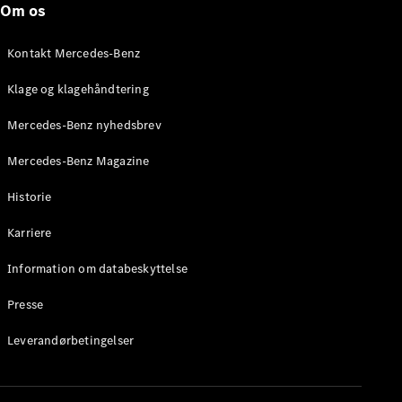
Om os
Brake
C-Klasse
Stationcar
Kontakt Mercedes-Benz
E-Klasse
Stationcar
Klage og klagehåndtering
E-Klasse
All-Terrain
Mercedes-Benz nyhedsbrev
Mercedes-Benz Magazine
Konfigurator
Mercedes-
Historie
Benz Online
Showroom
Karriere
Hatchback
Information om databeskyttelse
Presse
Leverandørbetingelser
A-Klasse
Hatchback