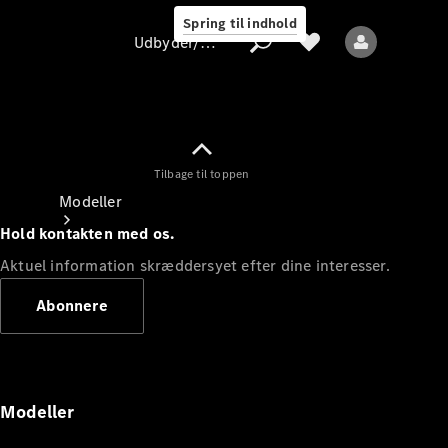
Spring til indhold
Udbyder/databeskyttelse
Tilbage til toppen
Udbyder/databeskyttelse
Modeller
Hold kontakten med os.
Aktuel information skræddersyet efter dine interesser.
Abonnere
Alle modeller
Nye modeller
Modeller
Elektriske modeller