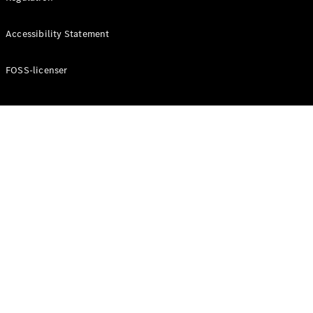
Accessibility Statement
Konfigurator
Mercedes-
Benz Online
FOSS-licenser
Showroom
Cabriolet / Roadster
Alle
Cabriolets /
Roadsters
CLE
Cabriolet