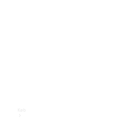
Konfigurator
Mercedes-Benz Online Showroom
Køb