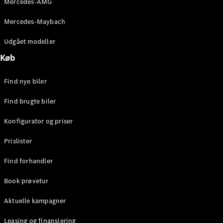
Mercedes-AMG
E-Klasse
Sedan
Mercedes-Maybach
S-Klasse
Lang
Udgået modeller
Mercedes-
Køb
Maybach S-
Klasse
Find nye biler
Konfigurator
Find brugte biler
Mercedes-
Benz Online
Konfigurator og priser
Showroom
SUV
Prislister
Find forhandler
Book prøvetur
Aktuelle kampagner
Alle SUVs
EQS
Leasing og finansiering