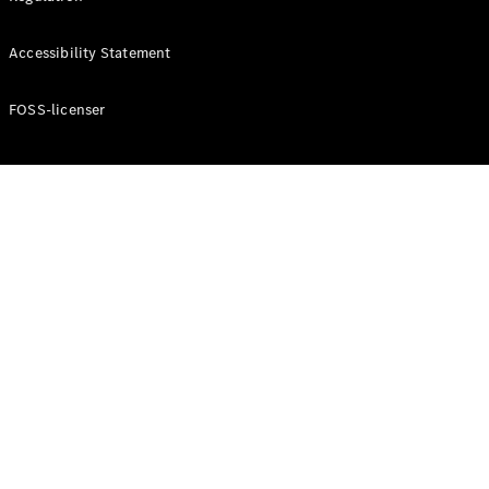
Konfigurator
Mercedes-
Accessibility Statement
Benz Online
Showroom
Cabriolet / Roadster
FOSS-licenser
Alle
Cabriolets /
Roadsters
CLE
Cabriolet
Mercedes-
AMG SL