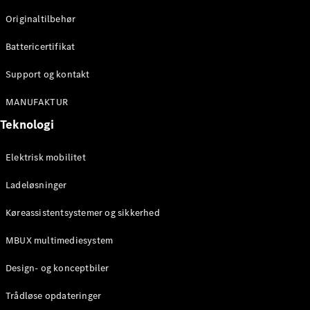
Originaltilbehør
Konfigurator
Mercedes-
Battericertifikat
Benz Online
Showroom
Support og kontakt
Stationcar
MANUFAKTUR
Teknologi
Elektrisk mobilitet
Ladeløsninger
Alle
Stationcar
Køreassistentsystemer og sikkerhed
CLA
Shooting
Elektrisk
MBUX multimediesystem
Brake
CLA
Design- og konceptbiler
Shooting
Brake
Trådløse opdateringer
C-Klasse