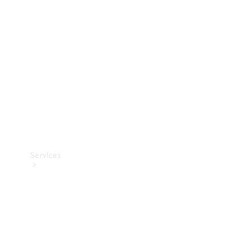
Teknisk
tilbehør
Opladningsudstyr
Collection
Bilpleje
Services