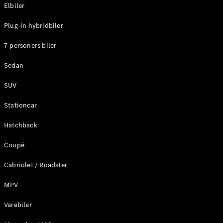
Plug-in-hybrid modeller
Elbiler
Plug-in hybridbiler
Sedan
7-personers biler
Sedan
SUV
Alle Sedans
Stationcar
CLA
Elektrisk
CLA
Hatchback
C-Klasse
Coupé
Sedan
C-
Cabriolet / Roadster
Klasse
Elektrisk
Sedan
MPV
EQE
Elektrisk
Sedan
Varebiler
EQS
Elektrisk
Sedan