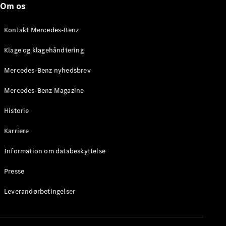
Om os
Stationcar
E-Klasse
Stationcar
Kontakt Mercedes-Benz
E-Klasse
All-Terrain
Klage og klagehåndtering
Mercedes-Benz nyhedsbrev
Konfigurator
Mercedes-
Mercedes-Benz Magazine
Benz Online
Showroom
Historie
Hatchback
Karriere
Information om databeskyttelse
Presse
A-Klasse
Leverandørbetingelser
Hatchback