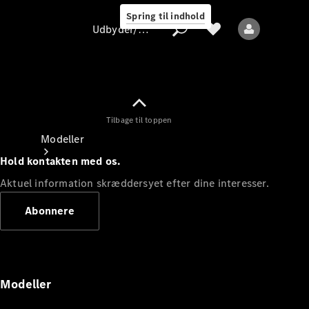
Spring til indhold
Udbyder/databeskyttelse
Tilbage til toppen
Udbyder/databeskyttelse
Modeller
Hold kontakten med os.
Aktuel information skræddersyet efter dine interesser.
Abonnere
Alle modeller
Nye modeller
Modeller
Elektriske modeller