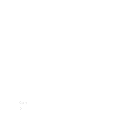
Mercedes-Benz Online Showroom
Køb