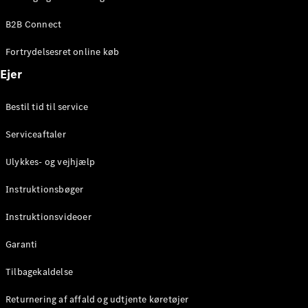
Elektrisk
SUV
B2B Connect
Mercedes-
Maybach
Elektrisk
Fortrydelsesret online køb
EQS SUV
GLA
Ejer
GLA
Ny
Elektrisk
GLA
Ny
Bestil tid til service
GLB
Elektrisk
GLB
Serviceaftaler
GLC
Elektrisk
GLC
Ulykkes- og vejhjælp
GLC Coupé
GLE
Instruktionsbøger
GLE Coupé
GLS
Instruktionsvideoer
Mercedes-
Maybach
Ny
Garanti
GLS
G-
Tilbagekaldelse
Elektrisk
Klasse
Returnering af affald og udtjente køretøjer
G-Klasse