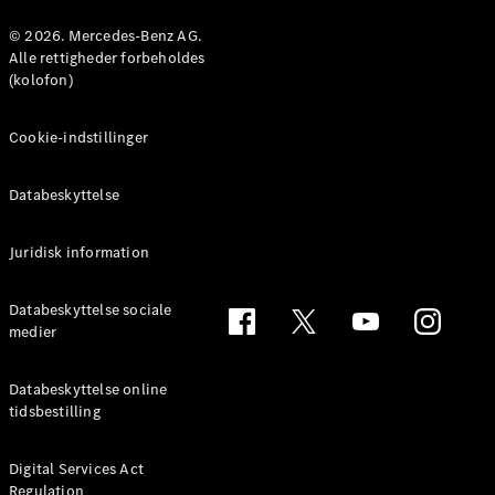
Konfigurator
Mercedes-
© 2026. Mercedes-Benz AG.
Benz Online
Alle rettigheder forbeholdes
Showroom
(kolofon)
Coupé
Cookie-indstillinger
Databeskyttelse
Juridisk information
Alle Coupés
CLE Coupé
Mercedes-
Databeskyttelse sociale
AMG GT
medier
Coupé
Mercedes-
Databeskyttelse online
AMG GT
tidsbestilling
Elektrisk
4-dørs
coupé
Digital Services Act
Regulation