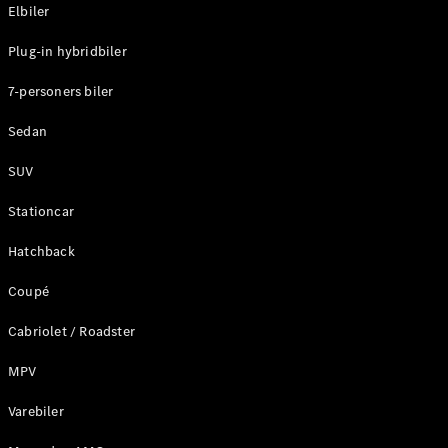
Plug-in-hybrid modeller
Elbiler
Plug-in hybridbiler
Sedan
7-personers biler
Sedan
SUV
Alle Sedans
Stationcar
CLA
Elektrisk
CLA
Hatchback
C-Klasse
Coupé
Sedan
C-
Cabriolet / Roadster
Klasse
Elektrisk
Sedan
MPV
EQE
Elektrisk
Sedan
Varebiler
EQS
Elektrisk
Sedan