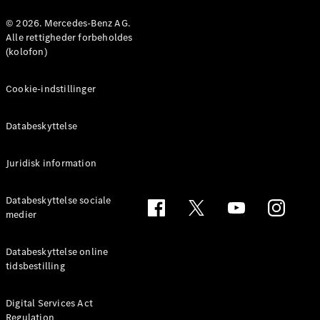
Konfigurator
Mercedes-
© 2026. Mercedes-Benz AG.
Benz Online
Alle rettigheder forbeholdes
Showroom
(kolofon)
Coupé
Cookie-indstillinger
Databeskyttelse
Juridisk information
Alle Coupés
CLE Coupé
Mercedes-
Databeskyttelse sociale
AMG GT
medier
Coupé
Mercedes-
Databeskyttelse online
AMG GT
tidsbestilling
Elektrisk
4-dørs
coupé
Digital Services Act
Regulation