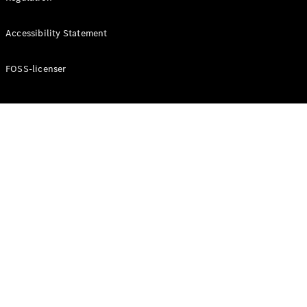
Konfigurator
Mercedes-
Accessibility Statement
Benz Online
Showroom
Cabriolet / Roadster
FOSS-licenser
Alle
Cabriolets /
Roadsters
CLE
Cabriolet
Mercedes-
AMG SL