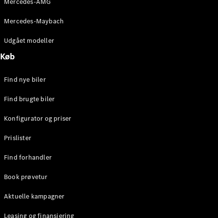
Mercedes-AMG
E-Klasse
Sedan
Mercedes-Maybach
S-Klasse
Lang
Udgået modeller
Mercedes-
Køb
Maybach S-
Klasse
Find nye biler
Konfigurator
Find brugte biler
Mercedes-
Benz Online
Konfigurator og priser
Showroom
SUV
Prislister
Find forhandler
Book prøvetur
Aktuelle kampagner
Alle SUVs
EQS
Leasing og finansiering