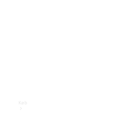
Mercedes-Benz Online Showroom
Køb