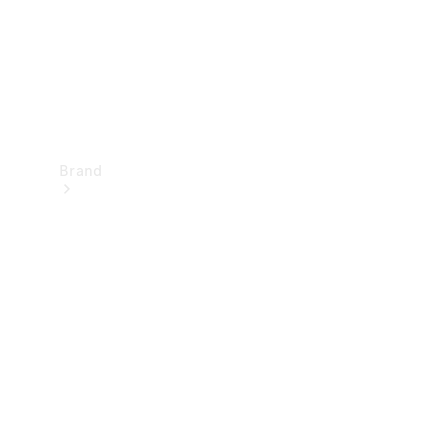
Brand
Oplev
Mercedes-
Benz