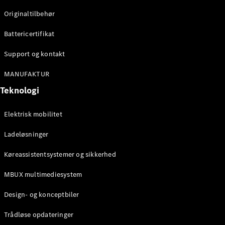
Originaltilbehør
Konfigurator
Mercedes-
Battericertifikat
Benz Online
Showroom
Support og kontakt
Stationcar
MANUFAKTUR
Teknologi
Elektrisk mobilitet
Ladeløsninger
Alle
Stationcar
Køreassistentsystemer og sikkerhed
CLA
Shooting
Elektrisk
MBUX multimediesystem
Brake
CLA
Design- og konceptbiler
Shooting
Brake
Trådløse opdateringer
C-Klasse