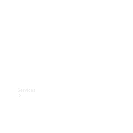
Teknisk
tilbehør
Opladningsudstyr
Collection
Bilpleje
Services