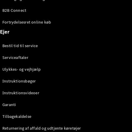
Elektrisk
SUV
B2B Connect
Mercedes-
Maybach
Elektrisk
Fortrydelsesret online køb
EQS SUV
GLA
Ejer
GLA
Ny
Elektrisk
GLA
Ny
Bestil tid til service
GLB
Elektrisk
GLB
Serviceaftaler
GLC
Elektrisk
GLC
Ulykkes- og vejhjælp
GLC Coupé
GLE
Instruktionsbøger
GLE Coupé
GLS
Instruktionsvideoer
Mercedes-
Maybach
Ny
Garanti
GLS
G-
Tilbagekaldelse
Elektrisk
Klasse
Returnering af affald og udtjente køretøjer
G-Klasse