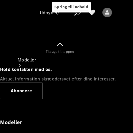
Spring til indhold
Udbyder/databeskyttelse
Tilbage til toppen
Udbyder/databeskyttelse
Modeller
Hold kontakten med os.
Aktuel information skræddersyet efter dine interesser.
Abonnere
Alle modeller
Nye modeller
Modeller
Elektriske modeller