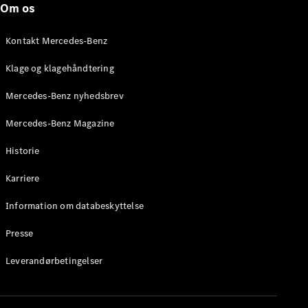
Om os
Stationcar
E-Klasse
Stationcar
Kontakt Mercedes-Benz
E-Klasse
All-Terrain
Klage og klagehåndtering
Mercedes-Benz nyhedsbrev
Konfigurator
Mercedes-
Mercedes-Benz Magazine
Benz Online
Showroom
Historie
Hatchback
Karriere
Information om databeskyttelse
Presse
A-Klasse
Leverandørbetingelser
Hatchback