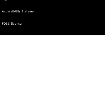
Accessibility Statement
Konfigurator
Mercedes-
Benz Online
FOSS-licenser
Showroom
Cabriolet / Roadster
Alle
Cabriolets /
Roadsters
CLE
Cabriolet