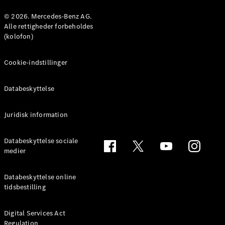
© 2026. Mercedes-Benz AG.
Konfigurator
Alle rettigheder forbeholdes
Mercedes-
(kolofon)
Benz Online
Showroom
Cookie-indstillinger
Coupé
Databeskyttelse
Juridisk information
Alle Coupés
Databeskyttelse sociale
CLE Coupé
medier
Mercedes-
AMG GT
Databeskyttelse online
Coupé
tidsbestilling
Mercedes-
AMG GT
Elektrisk
4-dørs
Digital Services Act
Regulation
coupé