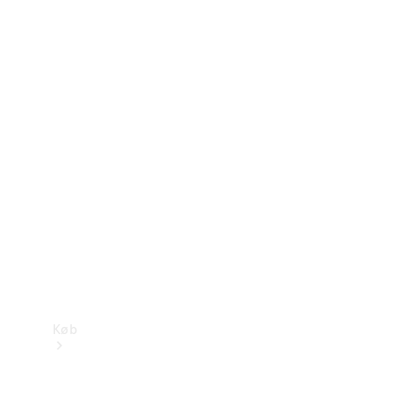
Konfigurator
Mercedes-Benz Online Showroom
Køb