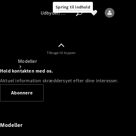
Spring til indhold
Udbyder/databeskyttelse
Tilbage til toppen
Udbyder/databeskyttelse
Modeller
Hold kontakten med os.
Aktuel information skræddersyet efter dine interesser.
Abonnere
Alle modeller
Nye modeller
Modeller
Elektriske modeller