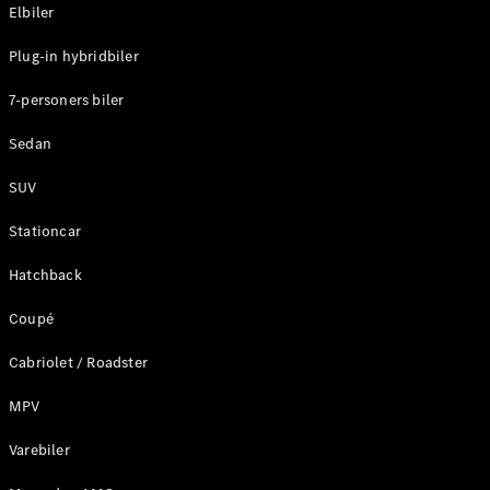
Plug-in-hybrid modeller
Elbiler
Plug-in hybridbiler
Sedan
7-personers biler
Sedan
SUV
Alle Sedans
Stationcar
CLA
Elektrisk
CLA
Hatchback
C-Klasse
Coupé
Sedan
C-
Cabriolet / Roadster
Klasse
Elektrisk
Sedan
MPV
EQE
Elektrisk
Sedan
Varebiler
EQS
Elektrisk
Sedan