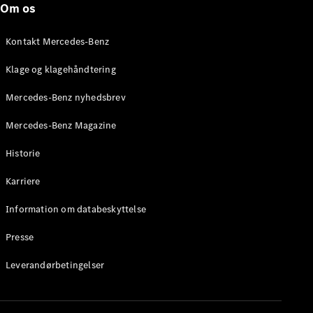
Om os
Brake
C-Klasse
Stationcar
Kontakt Mercedes-Benz
E-Klasse
Stationcar
Klage og klagehåndtering
E-Klasse
All-Terrain
Mercedes-Benz nyhedsbrev
Mercedes-Benz Magazine
Konfigurator
Mercedes-
Historie
Benz Online
Showroom
Karriere
Hatchback
Information om databeskyttelse
Presse
Leverandørbetingelser
A-Klasse
Hatchback