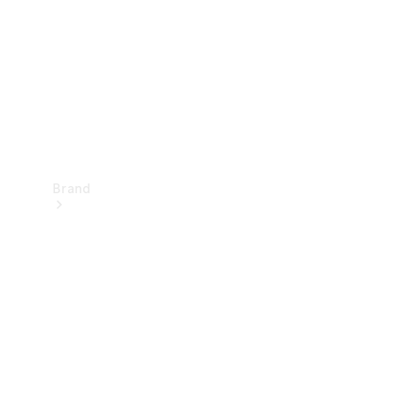
kontakt
Brand
Oplev
Mercedes-
Benz