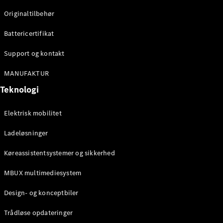
Klasse
Originaltilbehør
G-Klasse
Battericertifikat
Konfigurator
Mercedes-
Support og kontakt
Benz Online
Showroom
MANUFAKTUR
Stationcar
Teknologi
Elektrisk mobilitet
Ladeløsninger
Køreassistentsystemer og sikkerhed
Alle
Stationcar
MBUX multimediesystem
CLA
Shooting
Elektrisk
Design- og konceptbiler
Brake
CLA
Trådløse opdateringer
Shooting