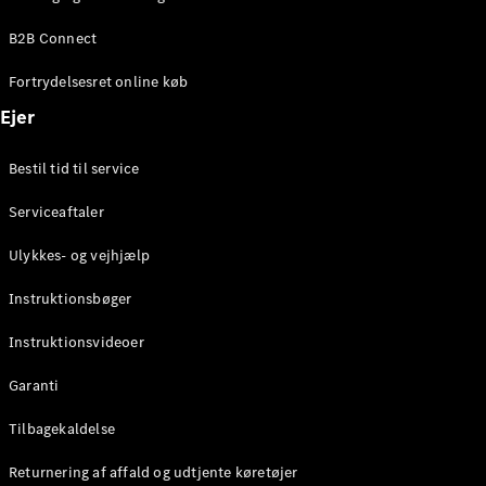
Elektrisk
SUV
B2B Connect
EQS
Elektrisk
SUV
Fortrydelsesret online køb
Mercedes-
Maybach
Elektrisk
Ejer
EQS SUV
GLA
Bestil tid til service
GLA
Ny
Elektrisk
GLA
Ny
Serviceaftaler
GLB
Elektrisk
GLB
Ulykkes- og vejhjælp
GLC
Elektrisk
GLC
Instruktionsbøger
GLC Coupé
GLE
Instruktionsvideoer
GLE Coupé
GLS
Garanti
Mercedes-
Maybach
Tilbagekaldelse
Ny
GLS
Returnering af affald og udtjente køretøjer
G-
Elektrisk