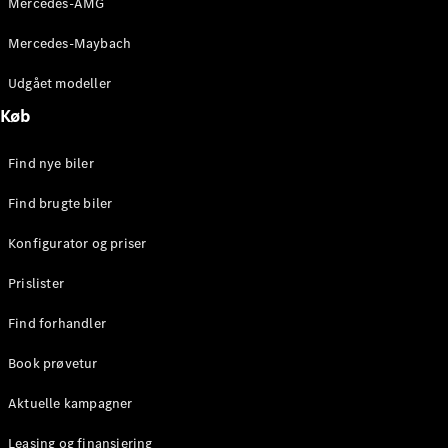
Mercedes-AMG
E-Klasse
Sedan
Mercedes-Maybach
S-Klasse
Lang
Udgået modeller
Mercedes-
Køb
Maybach S-
Klasse
Find nye biler
Konfigurator
Find brugte biler
Mercedes-
Benz Online
Konfigurator og priser
Showroom
SUV
Prislister
Find forhandler
Book prøvetur
Aktuelle kampagner
Alle SUVs
EQE
Leasing og finansiering