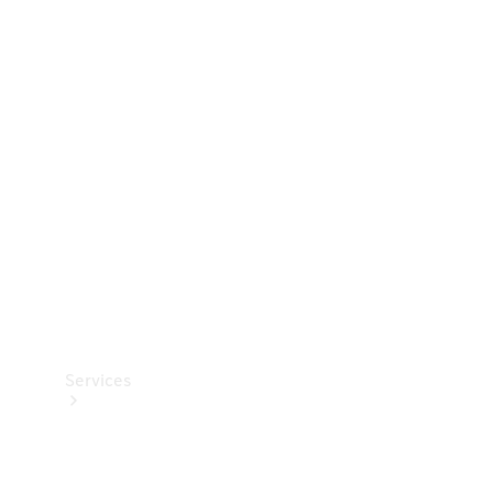
Dæk
Teknisk
tilbehør
Opladningsudstyr
Collection
Bilpleje
Services