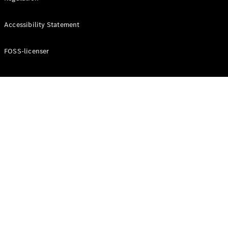
Accessibility Statement
Konfigurator
Mercedes-
Benz Online
FOSS-licenser
Showroom
Cabriolet / Roadster
Alle
Cabriolets /
Roadsters
CLE
Cabriolet