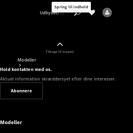
Spring til indhold
Udbyder/databeskyttelse
Tilbage til toppen
Udbyder/databeskyttelse
Modeller
Hold kontakten med os.
Aktuel information skræddersyet efter dine interesser.
Abonnere
Alle modeller
Nye modeller
Modeller
Elektriske modeller