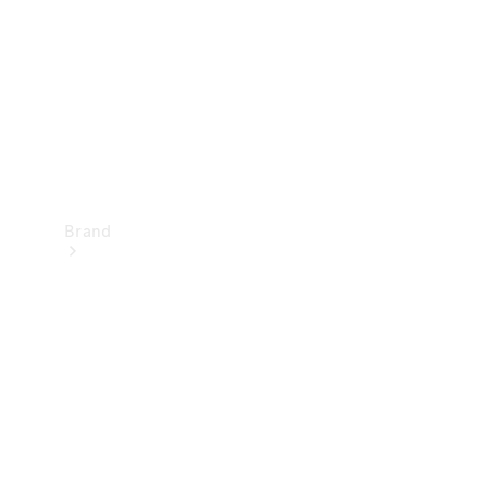
kontakt
Brand
Oplev
Mercedes-
Benz