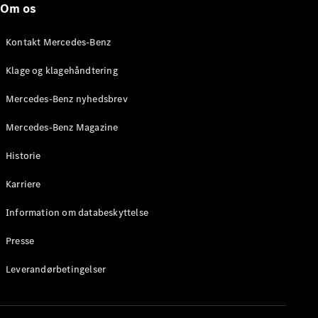
Om os
Brake
C-Klasse
Stationcar
Kontakt Mercedes-Benz
E-Klasse
Stationcar
Klage og klagehåndtering
E-Klasse
All-Terrain
Mercedes-Benz nyhedsbrev
Mercedes-Benz Magazine
Konfigurator
Mercedes-
Historie
Benz Online
Showroom
Karriere
Hatchback
Information om databeskyttelse
Presse
Leverandørbetingelser
A-Klasse
Hatchback