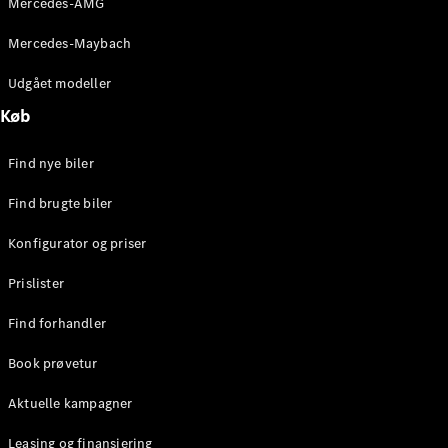
Mercedes-AMG
E-Klasse
Sedan
Mercedes-Maybach
S-Klasse
Lang
Udgået modeller
Mercedes-
Køb
Maybach S-
Klasse
Find nye biler
Konfigurator
Find brugte biler
Mercedes-
Benz Online
Konfigurator og priser
Showroom
SUV
Prislister
Find forhandler
Book prøvetur
Aktuelle kampagner
Alle SUVs
EQE
Leasing og finansiering