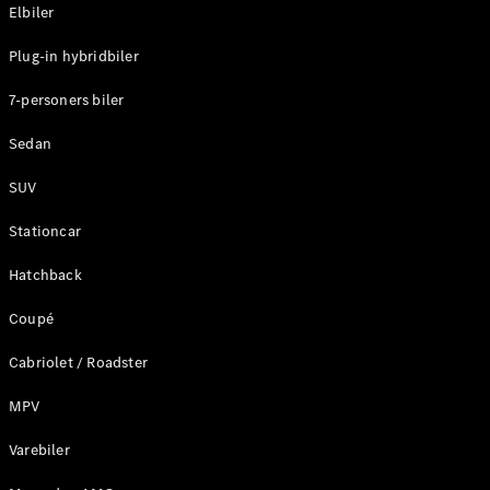
Plug-in-hybrid modeller
Elbiler
Plug-in hybridbiler
Sedan
7-personers biler
Sedan
SUV
Alle Sedans
Stationcar
CLA
Elektrisk
CLA
Hatchback
C-Klasse
Coupé
Sedan
C-
Cabriolet / Roadster
Klasse
Elektrisk
Sedan
MPV
EQE
Elektrisk
Sedan
Varebiler
EQS
Elektrisk
Sedan