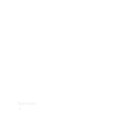
Dæk
Teknisk
tilbehør
Opladningsudstyr
Collection
Bilpleje
Services