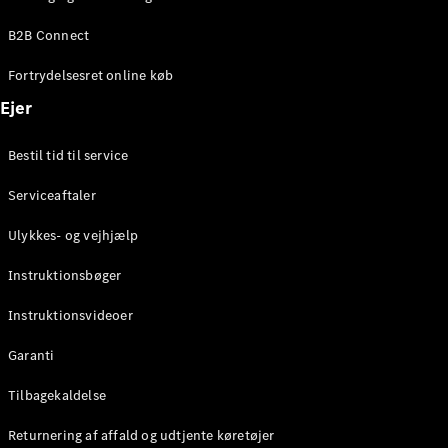
Elektrisk
SUV
B2B Connect
EQS
Elektrisk
SUV
Fortrydelsesret online køb
Mercedes-
Maybach
Elektrisk
Ejer
EQS SUV
GLA
Bestil tid til service
GLA
Ny
Elektrisk
GLA
Ny
Serviceaftaler
GLB
Elektrisk
GLB
Ulykkes- og vejhjælp
GLC
Elektrisk
GLC
Instruktionsbøger
GLC Coupé
GLE
Instruktionsvideoer
GLE Coupé
GLS
Garanti
Mercedes-
Maybach
Tilbagekaldelse
Ny
GLS
Returnering af affald og udtjente køretøjer
G-
Elektrisk