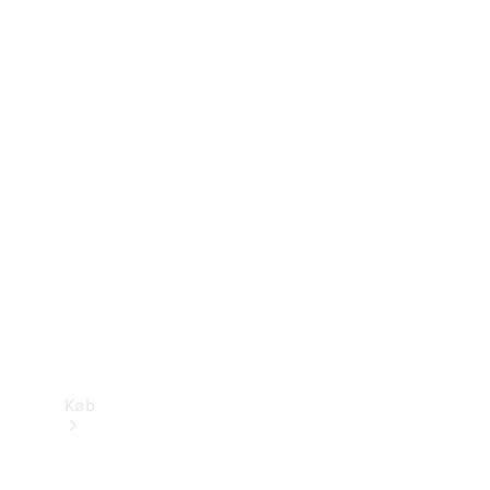
Konfigurator
Mercedes-Benz Online Showroom
Køb