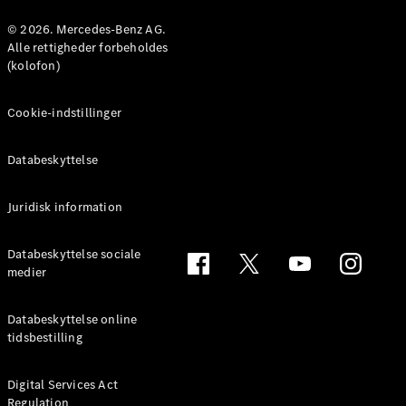
© 2026. Mercedes-Benz AG.
Konfigurator
Alle rettigheder forbeholdes
Mercedes-
(kolofon)
Benz Online
Showroom
Cookie-indstillinger
Coupé
Databeskyttelse
Juridisk information
Alle Coupés
Databeskyttelse sociale
CLE Coupé
medier
Mercedes-
AMG GT
Databeskyttelse online
Coupé
tidsbestilling
Mercedes-
AMG GT
Elektrisk
4-dørs
Digital Services Act
Regulation
coupé