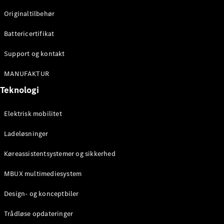
Klasse
Originaltilbehør
G-Klasse
Battericertifikat
Konfigurator
Mercedes-
Support og kontakt
Benz Online
Showroom
MANUFAKTUR
Stationcar
Teknologi
Elektrisk mobilitet
Ladeløsninger
Køreassistentsystemer og sikkerhed
Alle
Stationcar
MBUX multimediesystem
CLA
Shooting
Elektrisk
Design- og konceptbiler
Brake
CLA
Trådløse opdateringer
Shooting