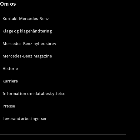
Om os
Brake
C-Klasse
Stationcar
Kontakt Mercedes-Benz
E-Klasse
Stationcar
Klage og klagehåndtering
E-Klasse
All-Terrain
Mercedes-Benz nyhedsbrev
Mercedes-Benz Magazine
Konfigurator
Mercedes-
Historie
Benz Online
Showroom
Karriere
Hatchback
Information om databeskyttelse
Presse
Leverandørbetingelser
A-Klasse
Hatchback