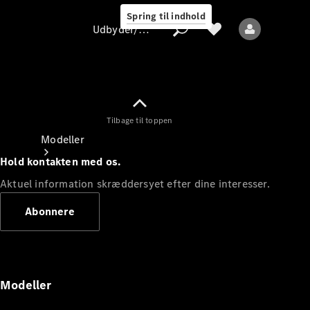
Spring til indhold
Udbyder/databeskyttelse
Tilbage til toppen
Udbyder/databeskyttelse
Modeller
Hold kontakten med os.
Aktuel information skræddersyet efter dine interesser.
Abonnere
Alle modeller
Nye modeller
Modeller
Elektriske modeller