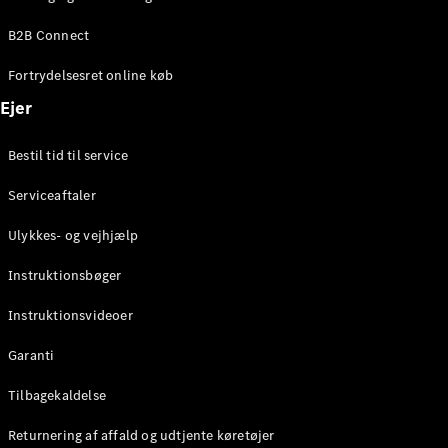
Elektrisk
SUV
B2B Connect
EQS
Elektrisk
SUV
Fortrydelsesret online køb
Mercedes-
Maybach
Elektrisk
Ejer
EQS SUV
GLA
Bestil tid til service
GLA
Ny
Elektrisk
GLA
Ny
Serviceaftaler
GLB
Elektrisk
GLB
Ulykkes- og vejhjælp
GLC
Elektrisk
GLC
Instruktionsbøger
GLC Coupé
GLE
Instruktionsvideoer
GLE Coupé
GLS
Garanti
Mercedes-
Maybach
Tilbagekaldelse
Ny
GLS
Returnering af affald og udtjente køretøjer
G-
Elektrisk