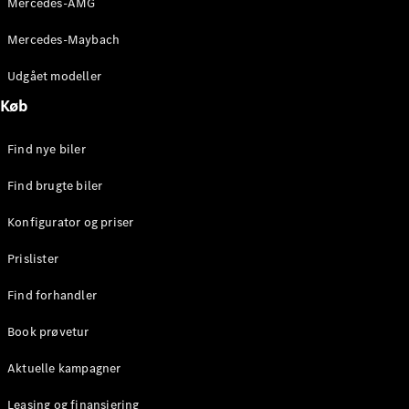
Mercedes-AMG
E-Klasse
Sedan
Mercedes-Maybach
S-Klasse
Lang
Udgået modeller
Mercedes-
Køb
Maybach S-
Klasse
Find nye biler
Konfigurator
Find brugte biler
Mercedes-
Benz Online
Konfigurator og priser
Showroom
SUV
Prislister
Find forhandler
Book prøvetur
Aktuelle kampagner
Alle SUVs
EQE
Leasing og finansiering