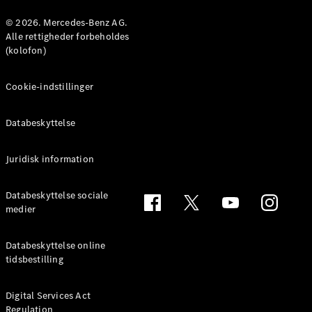
© 2026. Mercedes-Benz AG.
Konfigurator
Alle rettigheder forbeholdes
Mercedes-
(kolofon)
Benz Online
Showroom
Cookie-indstillinger
Coupé
Databeskyttelse
Juridisk information
Alle Coupés
Databeskyttelse sociale
CLE Coupé
medier
Mercedes-
AMG GT
Databeskyttelse online
Coupé
tidsbestilling
Mercedes-
AMG GT
Elektrisk
4-dørs
Digital Services Act
Regulation
coupé