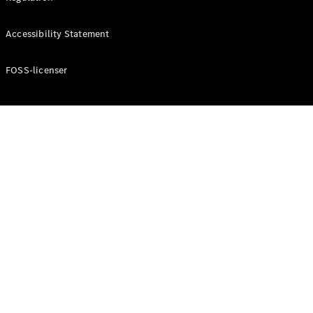
Accessibility Statement
Konfigurator
Mercedes-
Benz Online
FOSS-licenser
Showroom
Cabriolet / Roadster
Alle
Cabriolets /
Roadsters
CLE
Cabriolet