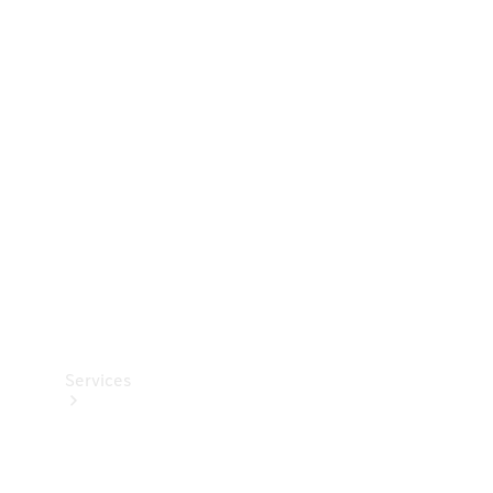
Dæk
Teknisk
tilbehør
Opladningsudstyr
Collection
Bilpleje
Services