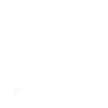
Konfigurator
Mercedes-Benz Online Showroom
Køb