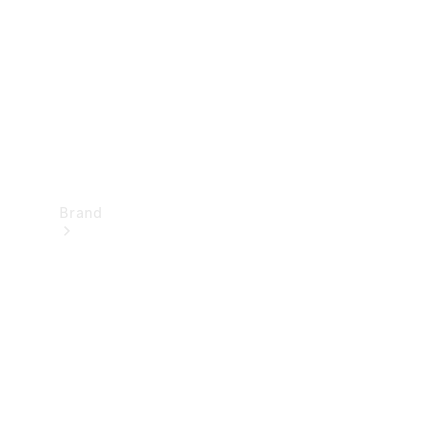
kontakt
Brand
Oplev
Mercedes-
Benz