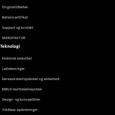
Klasse
Originaltilbehør
G-Klasse
Battericertifikat
Konfigurator
Mercedes-
Support og kontakt
Benz Online
Showroom
MANUFAKTUR
Stationcar
Teknologi
Elektrisk mobilitet
Ladeløsninger
Køreassistentsystemer og sikkerhed
Alle
Stationcar
MBUX multimediesystem
CLA
Shooting
Elektrisk
Design- og konceptbiler
Brake
CLA
Trådløse opdateringer
Shooting