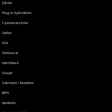
Plug-in-hybrid modeller
Elbiler
Plug-in hybridbiler
Sedan
7-personers biler
Sedan
SUV
Alle Sedans
Stationcar
CLA
Elektrisk
CLA
Hatchback
C-Klasse
Coupé
Sedan
C-
Cabriolet / Roadster
Klasse
Elektrisk
Sedan
MPV
EQE
Elektrisk
Sedan
Varebiler
EQS
Elektrisk
Sedan