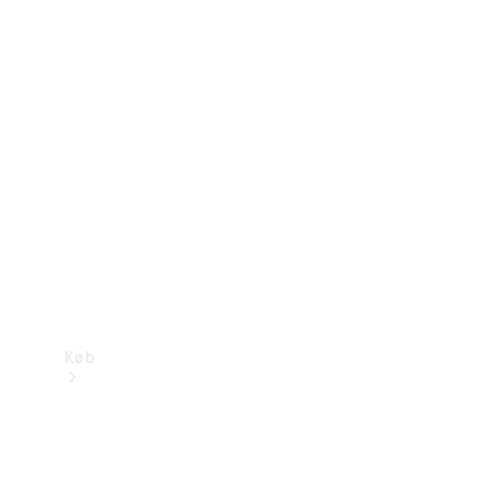
Mercedes-Benz Online Showroom
Køb