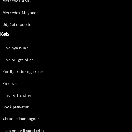
Mercedes-AMG
E-Klasse
Sedan
Mercedes-Maybach
S-Klasse
Lang
Udgået modeller
Mercedes-
Køb
Maybach S-
Klasse
Find nye biler
Konfigurator
Find brugte biler
Mercedes-
Benz Online
Konfigurator og priser
Showroom
SUV
Prislister
Find forhandler
Book prøvetur
Aktuelle kampagner
Alle SUVs
EQS
Leasing og finansiering