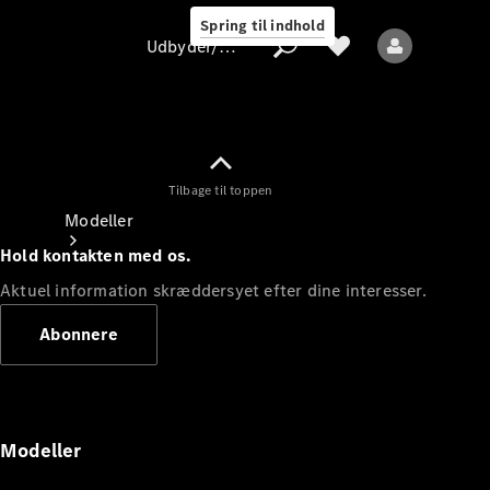
Spring til indhold
Udbyder/databeskyttelse
Tilbage til toppen
Udbyder/databeskyttelse
Modeller
Hold kontakten med os.
Aktuel information skræddersyet efter dine interesser.
Abonnere
Alle modeller
Nye modeller
Modeller
Elektriske modeller