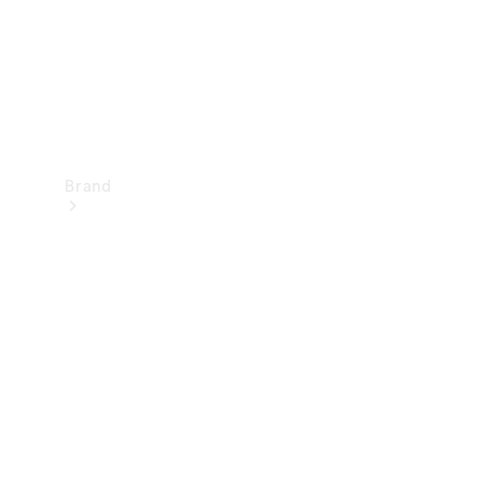
Brand
Oplev
Mercedes-
Benz