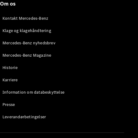
Om os
Stationcar
E-Klasse
Stationcar
Kontakt Mercedes-Benz
E-Klasse
All-Terrain
Klage og klagehåndtering
Mercedes-Benz nyhedsbrev
Konfigurator
Mercedes-
Mercedes-Benz Magazine
Benz Online
Showroom
Historie
Hatchback
Karriere
Information om databeskyttelse
Presse
A-Klasse
Leverandørbetingelser
Hatchback