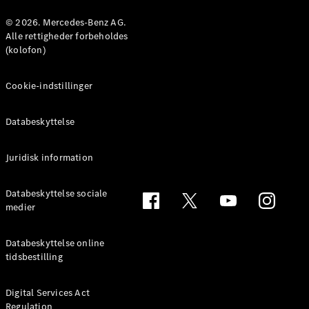
Konfigurator
Mercedes-
© 2026. Mercedes-Benz AG.
Benz Online
Alle rettigheder forbeholdes
Showroom
(kolofon)
Coupé
Cookie-indstillinger
Databeskyttelse
Juridisk information
Alle Coupés
CLE Coupé
Mercedes-
Databeskyttelse sociale
AMG GT
medier
Coupé
Mercedes-
Databeskyttelse online
AMG GT
tidsbestilling
Elektrisk
4-dørs
coupé
Digital Services Act
Regulation