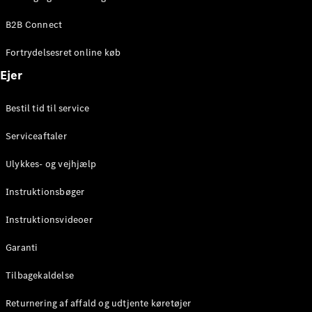
Elektrisk
SUV
B2B Connect
Mercedes-
Maybach
Elektrisk
Fortrydelsesret online køb
EQS SUV
GLA
Ejer
GLA
Ny
Elektrisk
GLA
Ny
Bestil tid til service
GLB
Elektrisk
GLB
Serviceaftaler
GLC
Elektrisk
GLC
Ulykkes- og vejhjælp
GLC Coupé
GLE
Instruktionsbøger
GLE Coupé
GLS
Instruktionsvideoer
Mercedes-
Maybach
Ny
Garanti
GLS
G-
Tilbagekaldelse
Elektrisk
Klasse
Returnering af affald og udtjente køretøjer
G-Klasse