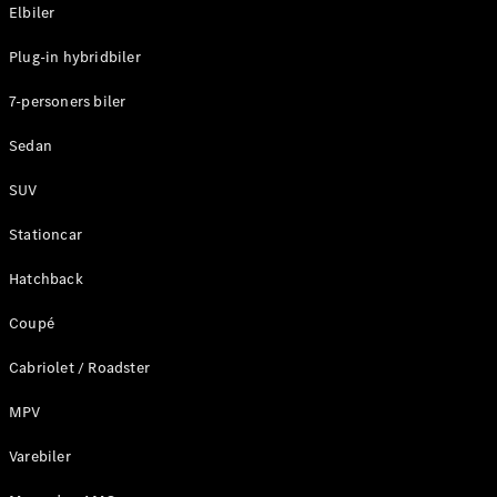
Plug-in-hybrid modeller
Elbiler
Plug-in hybridbiler
Sedan
7-personers biler
Sedan
SUV
Alle Sedans
Stationcar
CLA
Elektrisk
CLA
Hatchback
C-Klasse
Coupé
Sedan
C-
Cabriolet / Roadster
Klasse
Elektrisk
Sedan
MPV
EQE
Elektrisk
Sedan
Varebiler
EQS
Elektrisk
Sedan