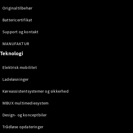
Originaltilbehør
Konfigurator
Mercedes-
Battericertifikat
Benz Online
Showroom
Support og kontakt
Stationcar
MANUFAKTUR
Teknologi
Elektrisk mobilitet
Ladeløsninger
Alle
Stationcar
Køreassistentsystemer og sikkerhed
CLA
Shooting
Elektrisk
MBUX multimediesystem
Brake
CLA
Design- og konceptbiler
Shooting
Brake
Trådløse opdateringer
C-Klasse