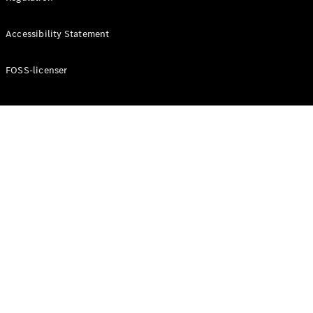
Konfigurator
Mercedes-
Accessibility Statement
Benz Online
Showroom
Cabriolet / Roadster
FOSS-licenser
Alle
Cabriolets /
Roadsters
CLE
Cabriolet
Mercedes-
AMG SL