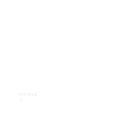
Teknisk
tilbehør
Opladningsudstyr
Collection
Bilpleje
Services