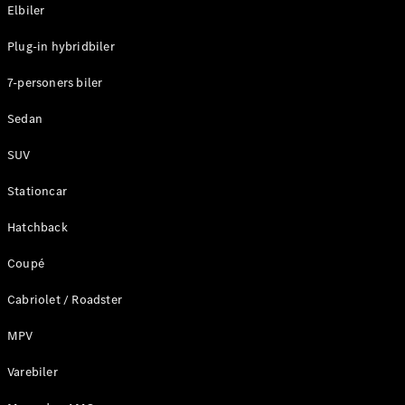
Plug-in-hybrid modeller
Elbiler
Plug-in hybridbiler
Sedan
7-personers biler
Sedan
SUV
Alle Sedans
Stationcar
CLA
Elektrisk
CLA
Hatchback
C-Klasse
Coupé
Sedan
C-
Cabriolet / Roadster
Klasse
Elektrisk
Sedan
MPV
EQE
Elektrisk
Sedan
Varebiler
EQS
Elektrisk
Sedan