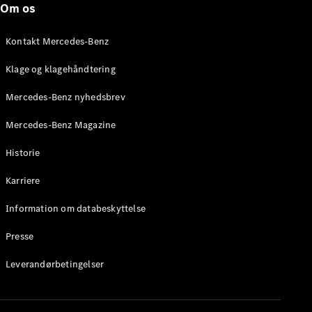
Om os
Stationcar
E-Klasse
Stationcar
Kontakt Mercedes-Benz
E-Klasse
All-Terrain
Klage og klagehåndtering
Mercedes-Benz nyhedsbrev
Konfigurator
Mercedes-
Mercedes-Benz Magazine
Benz Online
Showroom
Historie
Hatchback
Karriere
Information om databeskyttelse
Presse
A-Klasse
Leverandørbetingelser
Hatchback