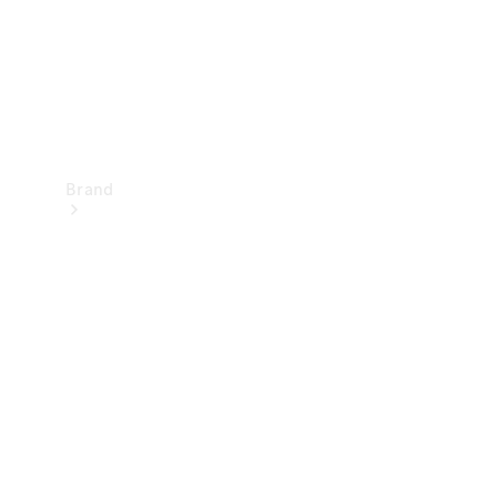
Brand
Oplev
Mercedes-
Benz