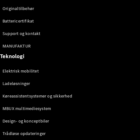
Originaltilbehør
Konfigurator
Mercedes-
Battericertifikat
Benz Online
Showroom
Support og kontakt
Stationcar
MANUFAKTUR
Teknologi
Elektrisk mobilitet
Ladeløsninger
Alle
Stationcar
Køreassistentsystemer og sikkerhed
CLA
Shooting
Elektrisk
MBUX multimediesystem
Brake
CLA
Design- og konceptbiler
Shooting
Brake
Trådløse opdateringer
C-Klasse