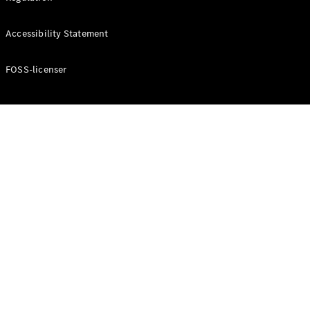
Konfigurator
Mercedes-
Accessibility Statement
Benz Online
Showroom
Cabriolet / Roadster
FOSS-licenser
Alle
Cabriolets /
Roadsters
CLE
Cabriolet
Mercedes-
AMG SL