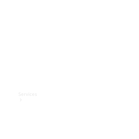
Teknisk
tilbehør
Opladningsudstyr
Collection
Bilpleje
Services