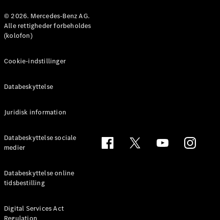
Konfigurator
Mercedes-
© 2026. Mercedes-Benz AG.
Benz Online
Alle rettigheder forbeholdes
Showroom
(kolofon)
Coupé
Cookie-indstillinger
Databeskyttelse
Juridisk information
Alle Coupés
CLE Coupé
Mercedes-
Databeskyttelse sociale
AMG GT
medier
Coupé
Mercedes-
Databeskyttelse online
AMG GT
tidsbestilling
Elektrisk
4-dørs
coupé
Digital Services Act
Regulation