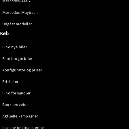
Mercedes-AMG
E-Klasse
Sedan
Mercedes-Maybach
S-Klasse
Lang
Udgået modeller
Mercedes-
Køb
Maybach S-
Klasse
Find nye biler
Konfigurator
Find brugte biler
Mercedes-
Benz Online
Konfigurator og priser
Showroom
SUV
Prislister
Find forhandler
Book prøvetur
Aktuelle kampagner
Alle SUVs
EQS
Leasing og finansiering