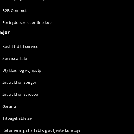
Elektrisk
SUV
B2B Connect
Mercedes-
Maybach
Elektrisk
Fortrydelsesret online køb
EQS SUV
GLA
Ejer
GLA
Ny
Elektrisk
GLA
Ny
Bestil tid til service
GLB
Elektrisk
GLB
Serviceaftaler
GLC
Elektrisk
GLC
Ulykkes- og vejhjælp
GLC Coupé
GLE
Instruktionsbøger
GLE Coupé
GLS
Instruktionsvideoer
Mercedes-
Maybach
Ny
Garanti
GLS
G-
Tilbagekaldelse
Elektrisk
Klasse
Returnering af affald og udtjente køretøjer
G-Klasse