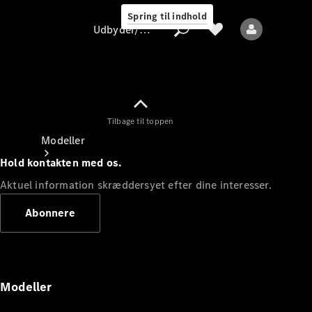
Spring til indhold
Udbyder/databeskyttelse
Tilbage til toppen
Udbyder/databeskyttelse
Modeller
Hold kontakten med os.
Aktuel information skræddersyet efter dine interesser.
Abonnere
Alle modeller
Nye modeller
Modeller
Elektriske modeller