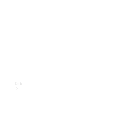
Mercedes-Benz Online Showroom
Køb