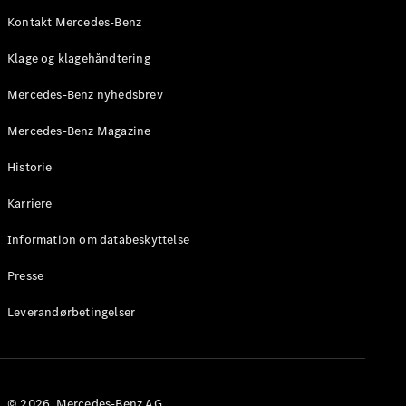
Mercedes-
AMG SL
Kontakt Mercedes-Benz
Roadster
Klage og klagehåndtering
Konfigurator
Mercedes-Benz nyhedsbrev
Mercedes-
Benz Online
Mercedes-Benz Magazine
Showroom
Grand Limousine
Historie
Karriere
Information om databeskyttelse
Presse
Leverandørbetingelser
VLE
Elektrisk
Konfigurator
Mercedes-
© 2026. Mercedes-Benz AG.