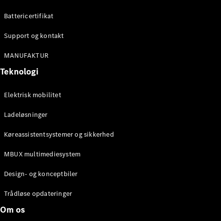
Battericertifikat
Konfigurator
Mercedes-
Support og kontakt
Benz Online
MANUFAKTUR
Showroom
Cabriolet / Roadster
Teknologi
Elektrisk mobilitet
Ladeløsninger
Køreassistentsystemer og sikkerhed
MBUX multimediesystem
Alle
Design- og konceptbiler
Cabriolets /
Roadsters
Trådløse opdateringer
CLE
Om os
Cabriolet