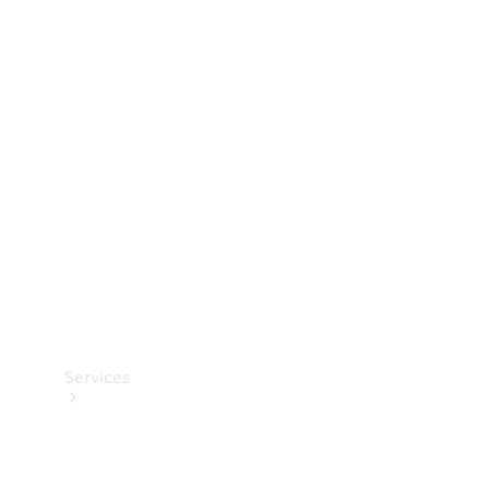
Dæk
Teknisk
tilbehør
Opladningsudstyr
Collection
Bilpleje
Services