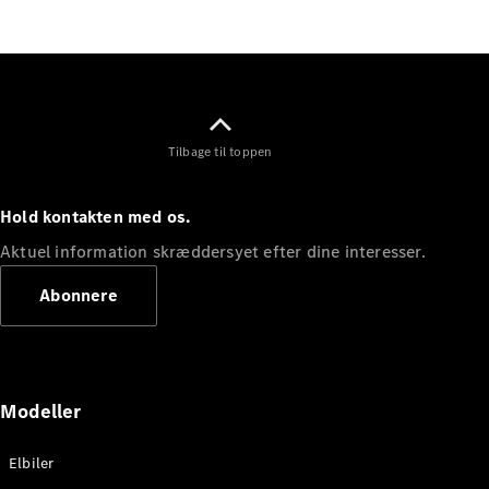
Elektrisk
SUV
EQS
Elektrisk
SUV
Mercedes-
Maybach
Elektrisk
EQS SUV
Tilbage til toppen
GLA
GLA
Ny
Elektrisk
GLA
Ny
Hold kontakten med os.
GLB
Elektrisk
GLB
Aktuel information skræddersyet efter dine interesser.
GLC
Elektrisk
GLC
Abonnere
GLC Coupé
GLE
GLE Coupé
GLS
Mercedes-
Modeller
Maybach
Ny
GLS
Elbiler
G-
Elektrisk