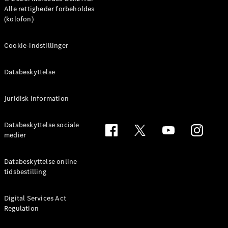
Benz Online
Alle rettigheder forbeholdes
Showroom
(kolofon)
MPV
Cookie-indstillinger
Databeskyttelse
Alle MPVs
Juridisk information
EQV
Elektrisk
V-Klasse
Databeskyttelse sociale
Marco Polo
medier
Konfigurator
Databeskyttelse online
Mercedes-
tidsbestilling
Benz Online
Showroom
Digital Services Act
Regulation
Varebiler