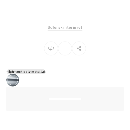
E-Klasse
Sedan
S-Klasse
Lang
Udforsk interiøret
Mercedes-
Maybach S-
Klasse
Konfigurator
Mercedes-
Benz Online
High-tech sølv metallak
Showroom
SUV
Alle SUVs
EQE