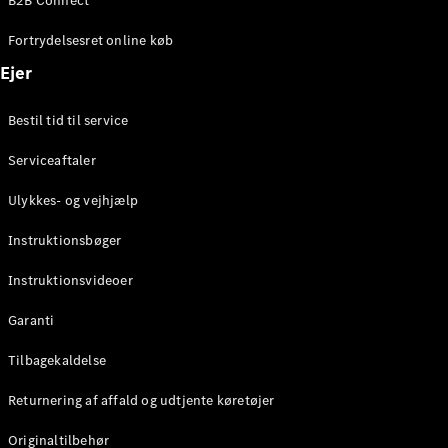
B2B Connect
Fortrydelsesret online køb
Konfigurator
Mercedes-
Ejer
Benz Online
Showroom
Bestil tid til service
Coupé
Serviceaftaler
Ulykkes- og vejhjælp
Instruktionsbøger
Alle Coupés
Instruktionsvideoer
CLE Coupé
Mercedes-
Garanti
AMG GT
Tilbagekaldelse
Coupé
Mercedes-
Returnering af affald og udtjente køretøjer
AMG GT
Elektrisk
4-dørs
Originaltilbehør
coupé