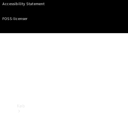
Accessibility Statement
Konfigurator
Mercedes-Benz Online Showroom
FOSS-licenser
Køb