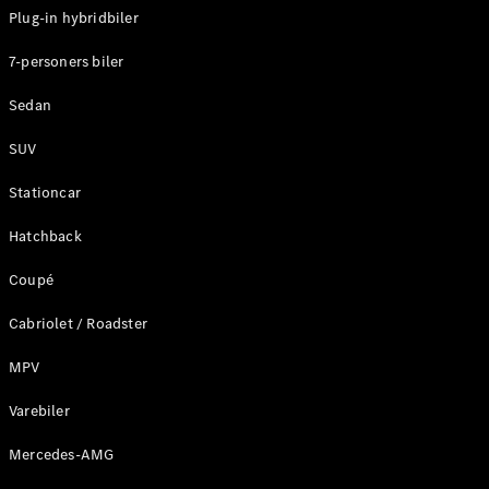
Klasse
Plug-in hybridbiler
G-Klasse
7-personers biler
Konfigurator
Sedan
Mercedes-
Benz Online
SUV
Showroom
Stationcar
Stationcar
Hatchback
Coupé
Cabriolet / Roadster
Alle
Stationcar
MPV
CLA
Shooting
Varebiler
Elektrisk
Brake
Mercedes-AMG
CLA
Shooting