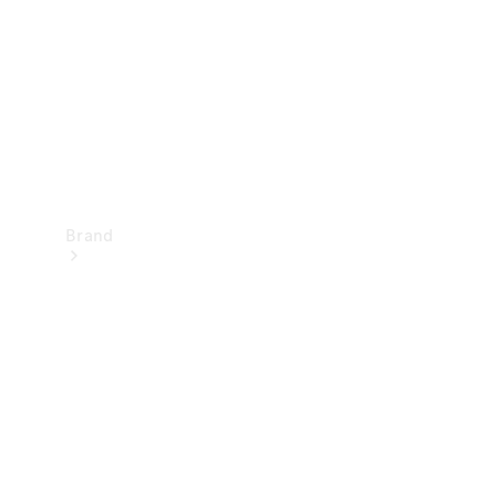
kontakt
Brand
Oplev
Mercedes-
Benz