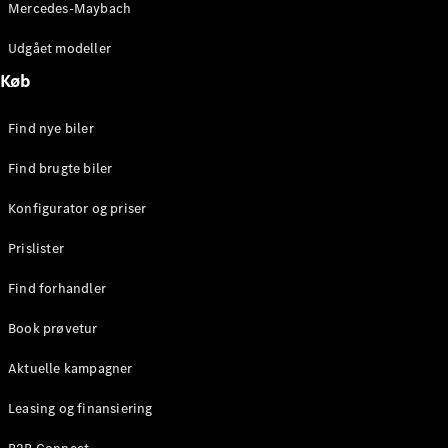
Mercedes-Maybach
Brake
C-Klasse
Udgået modeller
Stationcar
E-Klasse
Køb
Stationcar
E-Klasse
Find nye biler
All-Terrain
Find brugte biler
Konfigurator
Konfigurator og priser
Mercedes-
Benz Online
Prislister
Showroom
Hatchback
Find forhandler
Book prøvetur
Aktuelle kampagner
Leasing og finansiering
A-Klasse
Hatchback