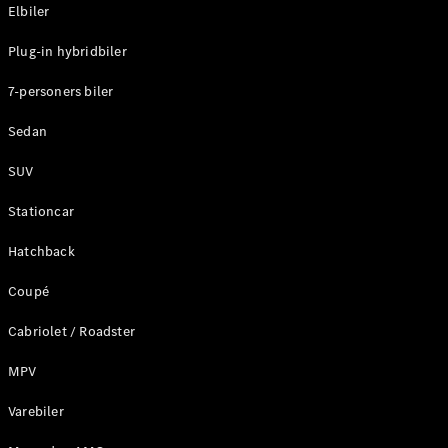
Plug-in-hybrid modeller
Elbiler
Plug-in hybridbiler
Sedan
7-personers biler
Sedan
SUV
Alle Sedans
Stationcar
CLA
Elektrisk
CLA
Hatchback
C-Klasse
Coupé
Sedan
C-
Cabriolet / Roadster
Klasse
Elektrisk
Sedan
MPV
EQE
Elektrisk
Sedan
Varebiler
EQS
Elektrisk
Sedan