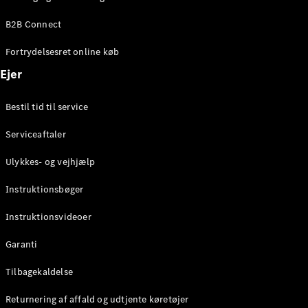
Elektrisk
SUV
B2B Connect
Mercedes-
Maybach
Elektrisk
Fortrydelsesret online køb
EQS SUV
GLA
Ejer
GLA
Ny
Elektrisk
GLA
Ny
Bestil tid til service
GLB
Elektrisk
GLB
Serviceaftaler
GLC
Elektrisk
GLC
Ulykkes- og vejhjælp
GLC Coupé
GLE
Instruktionsbøger
GLE Coupé
GLS
Instruktionsvideoer
Mercedes-
Maybach
Ny
Garanti
GLS
G-
Tilbagekaldelse
Elektrisk
Klasse
Returnering af affald og udtjente køretøjer
G-Klasse