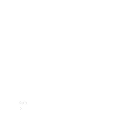
Mercedes-Benz Online Showroom
Køb