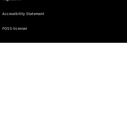
Konfigurator
Mercedes-
Accessibility Statement
Benz Online
Showroom
Cabriolet / Roadster
FOSS-licenser
Alle
Cabriolets /
Roadsters
CLE
Cabriolet
Mercedes-
AMG SL