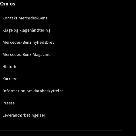
Om os
Stationcar
E-Klasse
Stationcar
Kontakt Mercedes-Benz
E-Klasse
All-Terrain
Klage og klagehåndtering
Mercedes-Benz nyhedsbrev
Konfigurator
Mercedes-
Mercedes-Benz Magazine
Benz Online
Showroom
Historie
Hatchback
Karriere
Information om databeskyttelse
Presse
A-Klasse
Leverandørbetingelser
Hatchback