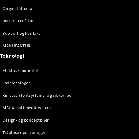
Originaltilbehør
Konfigurator
Mercedes-
Battericertifikat
Benz Online
Showroom
Support og kontakt
Stationcar
MANUFAKTUR
Teknologi
Elektrisk mobilitet
Ladeløsninger
Alle
Stationcar
Køreassistentsystemer og sikkerhed
CLA
Shooting
Elektrisk
MBUX multimediesystem
Brake
CLA
Design- og konceptbiler
Shooting
Brake
Trådløse opdateringer
C-Klasse