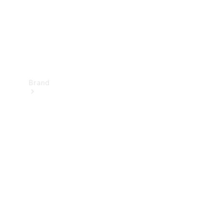
Brand
Oplev
Mercedes-
Benz