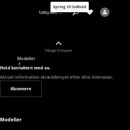
Spring til indhold
Udbyder/databeskyttelse
Tilbage til toppen
Udbyder/databeskyttelse
Modeller
Hold kontakten med os.
Aktuel information skræddersyet efter dine interesser.
Abonnere
Alle modeller
Nye modeller
Modeller
Elektriske modeller