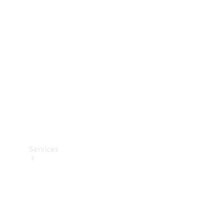
Teknisk
tilbehør
Opladningsudstyr
Collection
Bilpleje
Services