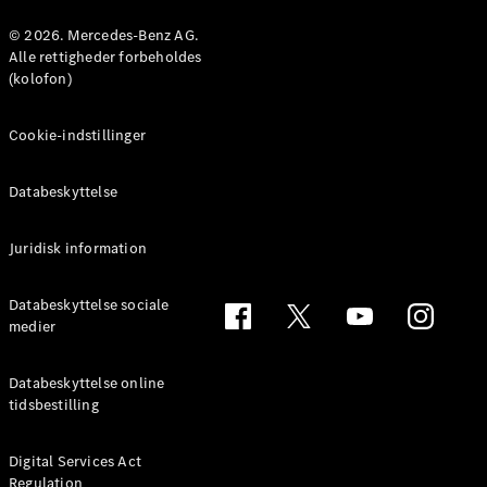
Konfigurator
Mercedes-
© 2026. Mercedes-Benz AG.
Benz Online
Alle rettigheder forbeholdes
Showroom
(kolofon)
Coupé
Cookie-indstillinger
Databeskyttelse
Juridisk information
Alle Coupés
CLE Coupé
Mercedes-
Databeskyttelse sociale
AMG GT
medier
Coupé
Mercedes-
Databeskyttelse online
AMG GT
tidsbestilling
Elektrisk
4-dørs
coupé
Digital Services Act
Regulation