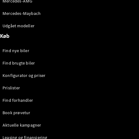
Mercedes-AMG
E-Klasse
Sedan
Mercedes-Maybach
S-Klasse
Lang
Udgået modeller
Mercedes-
Køb
Maybach S-
Klasse
Find nye biler
Konfigurator
Find brugte biler
Mercedes-
Benz Online
Konfigurator og priser
Showroom
SUV
Prislister
Find forhandler
Book prøvetur
Aktuelle kampagner
Alle SUVs
EQS
Leasing og finansiering