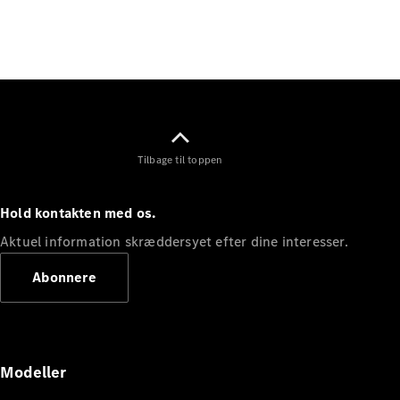
Elektrisk
SUV
Mercedes-
Maybach
Elektrisk
EQS SUV
GLA
GLA
Ny
Elektrisk
GLA
Ny
GLB
Elektrisk
Tilbage til toppen
GLB
GLC
Elektrisk
GLC
Hold kontakten med os.
GLC Coupé
GLE
Aktuel information skræddersyet efter dine interesser.
GLE Coupé
Abonnere
GLS
Mercedes-
Maybach
Ny
GLS
G-
Elektrisk
Modeller
Klasse
G-Klasse