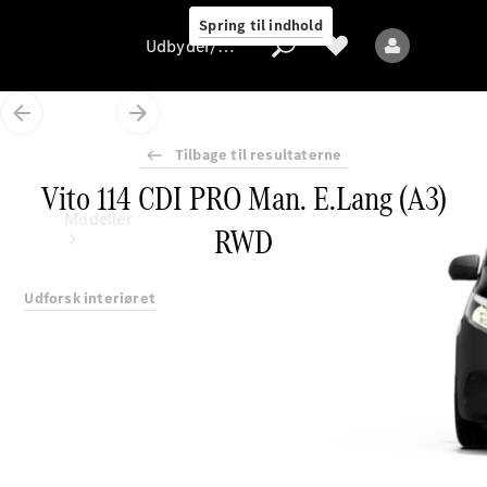
Spring til indhold
Udbyder/databeskyttelse
Tilbage til resultaterne
Vito 114 CDI PRO Man. E.Lang (A3)
Udbyder/databeskyttelse
Modeller
RWD
Udforsk interiøret
Alle modeller
Nye modeller
Elektriske modeller