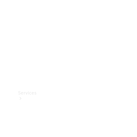
Teknisk
tilbehør
Opladningsudstyr
Collection
Bilpleje
Services