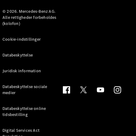
MPV
© 2026. Mercedes-Benz AG.
Alle rettigheder forbeholdes
(kolofon)
Cookie-indstillinger
Alle MPVs
EQV
Elektrisk
Databeskyttelse
V-Klasse
Marco Polo
Juridisk information
Konfigurator
Databeskyttelse sociale
Mercedes-
medier
Benz Online
Showroom
Databeskyttelse online
tidsbestilling
Varebiler
Digital Services Act
Konfigurator