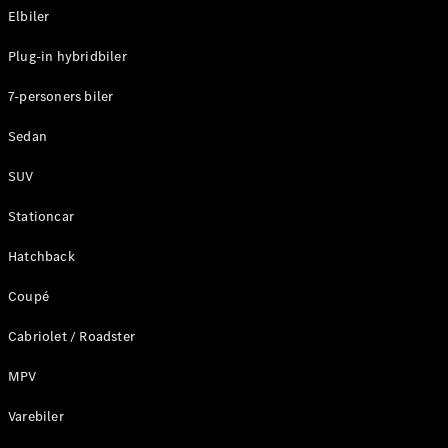
Elbiler
Konfigurator
Plug-in hybridbiler
Mercedes-
Benz Online
7-personers biler
Showroom
Stationcar
Sedan
SUV
Stationcar
Hatchback
Alle
Stationcar
Coupé
CLA
Shooting
Elektrisk
Cabriolet / Roadster
Brake
CLA
MPV
Shooting
Varebiler
Brake
C-Klasse