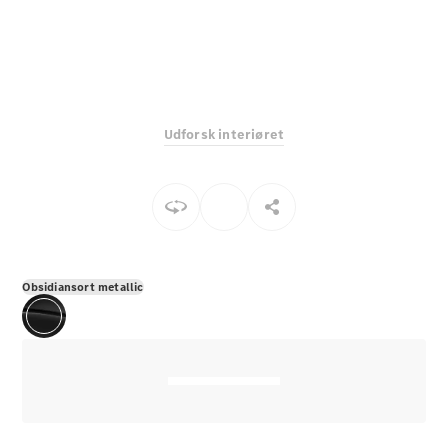
E-Klasse
Sedan
S-Klasse
Lang
Mercedes-
Maybach S-
Udforsk interiøret
Klasse
Konfigurator
Mercedes-
Benz Online
Showroom
SUV
Obsidiansort metallic
Alle SUVs
EQS