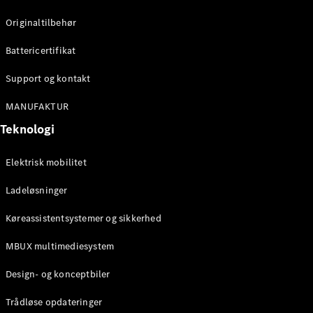
Konfigurator
Mercedes-
Originaltilbehør
Benz Online
Showroom
Battericertifikat
Cabriolet / Roadster
Support og kontakt
MANUFAKTUR
Teknologi
Elektrisk mobilitet
Ladeløsninger
Alle
Køreassistentsystemer og sikkerhed
Cabriolets /
Roadsters
MBUX multimediesystem
CLE
Cabriolet
Design- og konceptbiler
Mercedes-
AMG SL
Trådløse opdateringer