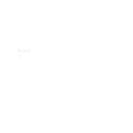
Brand
Oplev
Mercedes-
Benz