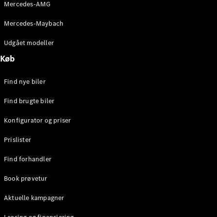
Mercedes-AMG
Stationcar
E-Klasse
Mercedes-Maybach
Stationcar
E-Klasse
Udgået modeller
All-Terrain
Køb
Konfigurator
Find nye biler
Mercedes-
Benz Online
Find brugte biler
Showroom
Hatchback
Konfigurator og priser
Prislister
Find forhandler
Book prøvetur
A-Klasse
Hatchback
Aktuelle kampagner