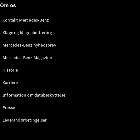
Roadster
Om os
Konfigurator
Kontakt Mercedes-Benz
Mercedes-
Benz Online
Klage og klagehåndtering
Showroom
Grand Limousine
Mercedes-Benz nyhedsbrev
Mercedes-Benz Magazine
Historie
Karriere
Information om databeskyttelse
VLE
Elektrisk
Presse
Konfigurator
Leverandørbetingelser
Mercedes-
Benz Online
Showroom