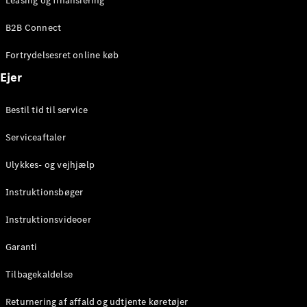
Leasing og finansiering
Konfigurator
Mercedes-
B2B Connect
Benz Online
Showroom
Fortrydelsesret online køb
Coupé
Ejer
Bestil tid til service
Serviceaftaler
Alle Coupés
Ulykkes- og vejhjælp
CLE Coupé
Mercedes-
Instruktionsbøger
AMG GT
Coupé
Instruktionsvideoer
Mercedes-
Garanti
AMG GT
Elektrisk
4-dørs
Tilbagekaldelse
coupé
Returnering af affald og udtjente køretøjer