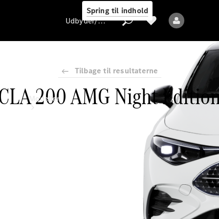
Spring til indhold
Udbyder/databeskyttelse
Tilbage til resultaterne
CLA 200 AMG Night Editio
Udbyder/databeskyttelse
Modeller
Alle modeller
Nye modeller
Elektriske modeller