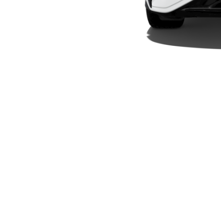
Plug-in-hybrid modeller
Sedan
Alle Sedans
CLA
Elektrisk
CLA
C-Klasse
Sedan
C-
Klasse
Elektrisk
Sedan
EQE
Elektrisk
Sedan
EQS
Elektrisk
Sedan