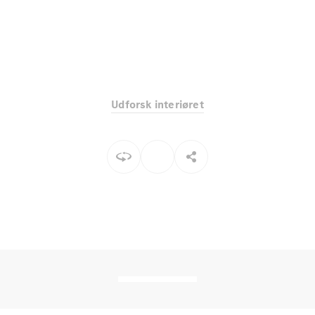
Elektrisk
SUV
Mercedes-
Maybach
Elektrisk
EQS SUV
GLA
GLA
Ny
Elektrisk
GLA
Ny
Udforsk interiøret
GLB
Elektrisk
GLB
GLC
Elektrisk
GLC
GLC Coupé
GLE
GLE Coupé
GLS
Mercedes-
Maybach
Ny
GLS
G-
Elektrisk
Klasse
G-Klasse