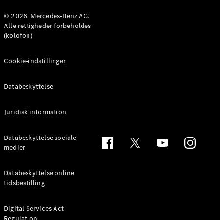
Konfigurator
Mercedes-
© 2026. Mercedes-Benz AG.
Benz Online
Alle rettigheder forbeholdes
Showroom
(kolofon)
Coupé
Cookie-indstillinger
Databeskyttelse
Juridisk information
Alle Coupés
CLE Coupé
Mercedes-
Databeskyttelse sociale
AMG GT
medier
Coupé
Mercedes-
Databeskyttelse online
AMG GT
tidsbestilling
Elektrisk
4-dørs
coupé
Digital Services Act
Regulation