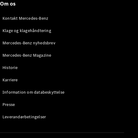
Om os
Stationcar
E-Klasse
Stationcar
Kontakt Mercedes-Benz
E-Klasse
All-Terrain
Klage og klagehåndtering
Mercedes-Benz nyhedsbrev
Konfigurator
Mercedes-
Mercedes-Benz Magazine
Benz Online
Showroom
Historie
Hatchback
Karriere
Information om databeskyttelse
Presse
A-Klasse
Leverandørbetingelser
Hatchback