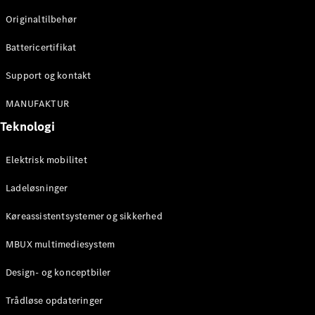
Originaltilbehør
Konfigurator
Mercedes-
Battericertifikat
Benz Online
Showroom
Support og kontakt
Stationcar
MANUFAKTUR
Teknologi
Elektrisk mobilitet
Ladeløsninger
Alle
Stationcar
Køreassistentsystemer og sikkerhed
CLA
Shooting
Elektrisk
MBUX multimediesystem
Brake
CLA
Design- og konceptbiler
Shooting
Brake
Trådløse opdateringer
C-Klasse