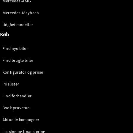
Mercedes-AMG
E-Klasse
Sedan
Mercedes-Maybach
S-Klasse
Lang
Udgået modeller
Mercedes-
Køb
Maybach S-
Klasse
Find nye biler
Konfigurator
Find brugte biler
Mercedes-
Benz Online
Konfigurator og priser
Showroom
SUV
Prislister
Find forhandler
Book prøvetur
Aktuelle kampagner
Alle SUVs
EQS
Leasing og finansiering