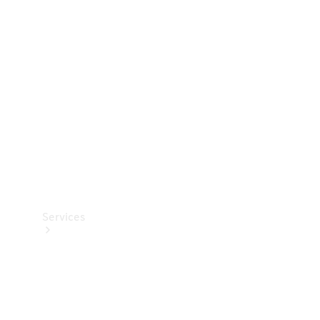
Teknisk
tilbehør
Opladningsudstyr
Collection
Bilpleje
Services