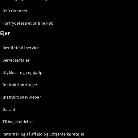
Elektrisk
SUV
B2B Connect
Mercedes-
Maybach
Elektrisk
Fortrydelsesret online køb
EQS SUV
GLA
Ejer
GLA
Ny
Elektrisk
GLA
Ny
Bestil tid til service
GLB
Elektrisk
GLB
Serviceaftaler
GLC
Elektrisk
GLC
Ulykkes- og vejhjælp
GLC Coupé
GLE
Instruktionsbøger
GLE Coupé
GLS
Instruktionsvideoer
Mercedes-
Maybach
Ny
Garanti
GLS
G-
Tilbagekaldelse
Elektrisk
Klasse
Returnering af affald og udtjente køretøjer
G-Klasse