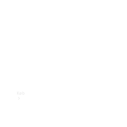
Mercedes-Benz Online Showroom
Køb