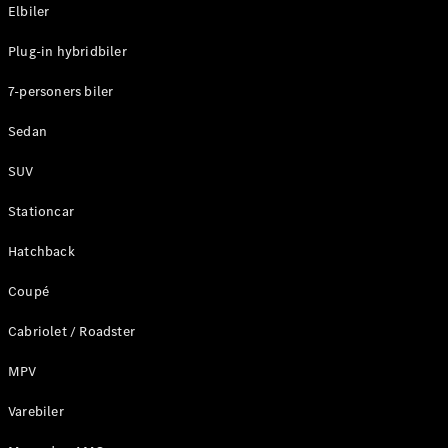
Plug-in-hybrid modeller
Elbiler
Plug-in hybridbiler
Sedan
7-personers biler
Sedan
SUV
Alle Sedans
Stationcar
CLA
Elektrisk
CLA
Hatchback
C-Klasse
Coupé
Sedan
C-
Cabriolet / Roadster
Klasse
Elektrisk
Sedan
MPV
EQE
Elektrisk
Sedan
Varebiler
EQS
Elektrisk
Sedan