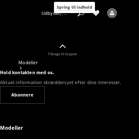
Spring til indhold
Udbyder/databeskyttelse
Tilbage til toppen
Udbyder/databeskyttelse
Modeller
Hold kontakten med os.
Aktuel information skræddersyet efter dine interesser.
Abonnere
Alle modeller
Nye modeller
Modeller
Elektriske modeller