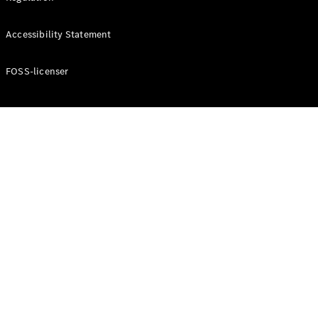
Konfigurator
Mercedes-
Accessibility Statement
Benz Online
Showroom
Cabriolet / Roadster
FOSS-licenser
Alle
Cabriolets /
Roadsters
CLE
Cabriolet
Mercedes-
AMG SL