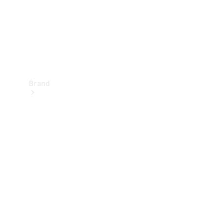
Brand
Oplev
Mercedes-
Benz