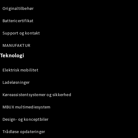
Originaltilbehør
Konfigurator
Mercedes-
Battericertifikat
Benz Online
Showroom
Support og kontakt
Stationcar
MANUFAKTUR
Teknologi
Elektrisk mobilitet
Ladeløsninger
Alle
Stationcar
Køreassistentsystemer og sikkerhed
CLA
Shooting
Elektrisk
MBUX multimediesystem
Brake
CLA
Design- og konceptbiler
Shooting
Brake
Trådløse opdateringer
C-Klasse