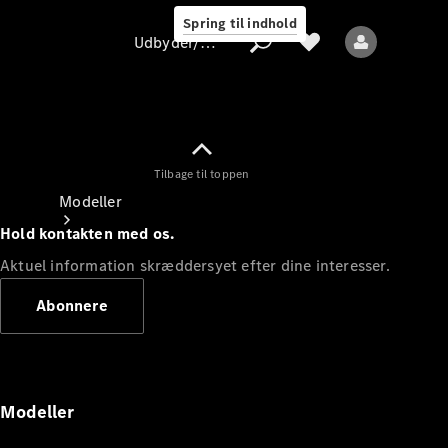
Spring til indhold
Udbyder/databeskyttelse
Tilbage til toppen
Udbyder/databeskyttelse
Modeller
Hold kontakten med os.
Aktuel information skræddersyet efter dine interesser.
Abonnere
Alle modeller
Nye modeller
Modeller
Elektriske modeller