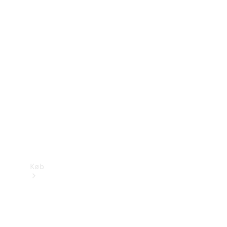
Mercedes-Benz Online Showroom
Køb