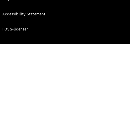
Konfigurator
Mercedes-
Accessibility Statement
Benz Online
Showroom
Cabriolet / Roadster
FOSS-licenser
Alle
Cabriolets /
Roadsters
CLE
Cabriolet
Mercedes-
AMG SL