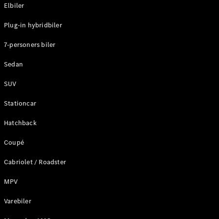
Plug-in-hybrid modeller
Elbiler
Plug-in hybridbiler
Sedan
7-personers biler
Sedan
SUV
Alle Sedans
Stationcar
CLA
Elektrisk
CLA
Hatchback
C-Klasse
Coupé
Sedan
C-
Cabriolet / Roadster
Klasse
Elektrisk
Sedan
MPV
EQE
Elektrisk
Sedan
Varebiler
EQS
Elektrisk
Sedan