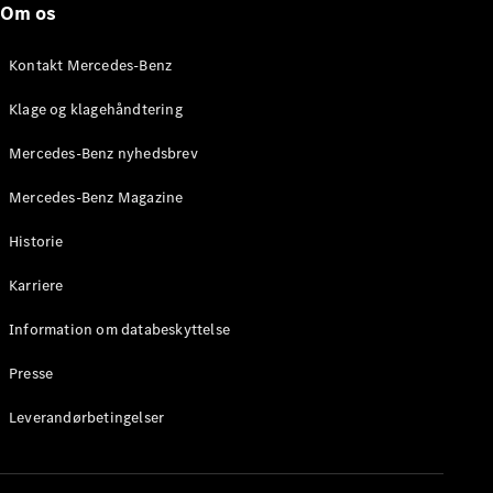
Om os
Stationcar
E-Klasse
Stationcar
Kontakt Mercedes-Benz
E-Klasse
All-Terrain
Klage og klagehåndtering
Mercedes-Benz nyhedsbrev
Konfigurator
Mercedes-
Mercedes-Benz Magazine
Benz Online
Showroom
Historie
Hatchback
Karriere
Information om databeskyttelse
Presse
A-Klasse
Leverandørbetingelser
Hatchback