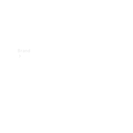
Brand
Oplev
Mercedes-
Benz