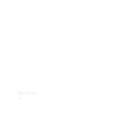
Teknisk
tilbehør
Opladningsudstyr
Collection
Bilpleje
Services