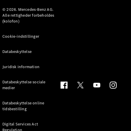
Konfigurator
Mercedes-
© 2026. Mercedes-Benz AG.
Benz Online
Alle rettigheder forbeholdes
Showroom
(kolofon)
Coupé
Cookie-indstillinger
Databeskyttelse
Juridisk information
Alle Coupés
CLE Coupé
Mercedes-
Databeskyttelse sociale
AMG GT
medier
Coupé
Mercedes-
Databeskyttelse online
AMG GT
tidsbestilling
Elektrisk
4-dørs
coupé
Digital Services Act
Regulation