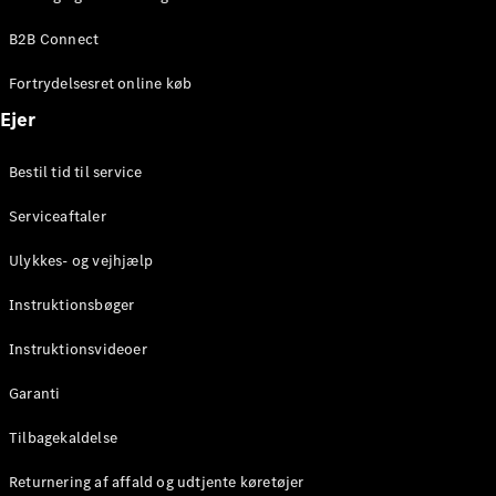
Elektrisk
SUV
B2B Connect
Mercedes-
Maybach
Elektrisk
Fortrydelsesret online køb
EQS SUV
GLA
Ejer
GLA
Ny
Elektrisk
GLA
Ny
Bestil tid til service
GLB
Elektrisk
GLB
Serviceaftaler
GLC
Elektrisk
GLC
Ulykkes- og vejhjælp
GLC Coupé
GLE
Instruktionsbøger
GLE Coupé
GLS
Instruktionsvideoer
Mercedes-
Maybach
Ny
Garanti
GLS
G-
Tilbagekaldelse
Elektrisk
Klasse
Returnering af affald og udtjente køretøjer
G-Klasse