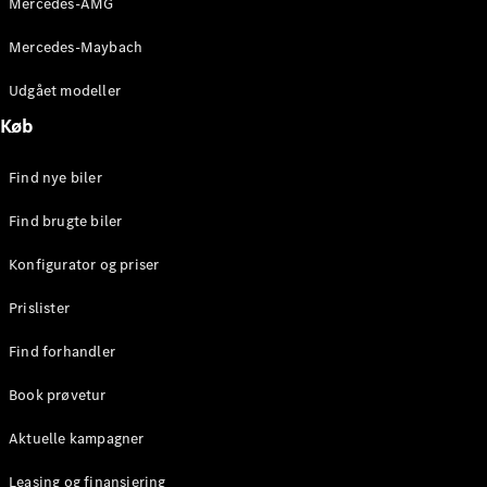
Mercedes-AMG
E-Klasse
Sedan
Mercedes-Maybach
S-Klasse
Lang
Udgået modeller
Mercedes-
Køb
Maybach S-
Klasse
Find nye biler
Konfigurator
Find brugte biler
Mercedes-
Benz Online
Konfigurator og priser
Showroom
SUV
Prislister
Find forhandler
Book prøvetur
Aktuelle kampagner
Alle SUVs
EQS
Leasing og finansiering