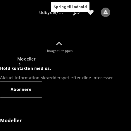
Spring til indhold
Udbyder/databeskyttelse
Tilbage til toppen
Udbyder/databeskyttelse
Modeller
Hold kontakten med os.
Aktuel information skræddersyet efter dine interesser.
Abonnere
Alle modeller
Nye modeller
Modeller
Elektriske modeller