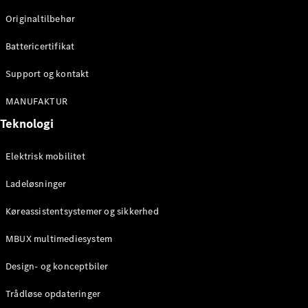
Klasse
Originaltilbehør
G-Klasse
Battericertifikat
Konfigurator
Mercedes-
Support og kontakt
Benz Online
Showroom
MANUFAKTUR
Stationcar
Teknologi
Elektrisk mobilitet
Ladeløsninger
Køreassistentsystemer og sikkerhed
Alle
Stationcar
MBUX multimediesystem
CLA
Shooting
Elektrisk
Design- og konceptbiler
Brake
CLA
Trådløse opdateringer
Shooting