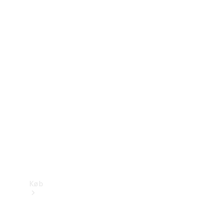
Konfigurator
Mercedes-Benz Online Showroom
Køb