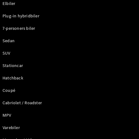
Plug-in-hybrid modeller
Elbiler
Plug-in hybridbiler
Sedan
7-personers biler
Sedan
SUV
Alle Sedans
Stationcar
CLA
Elektrisk
CLA
Hatchback
C-Klasse
Coupé
Sedan
C-
Cabriolet / Roadster
Klasse
Elektrisk
Sedan
MPV
EQE
Elektrisk
Sedan
Varebiler
EQS
Elektrisk
Sedan