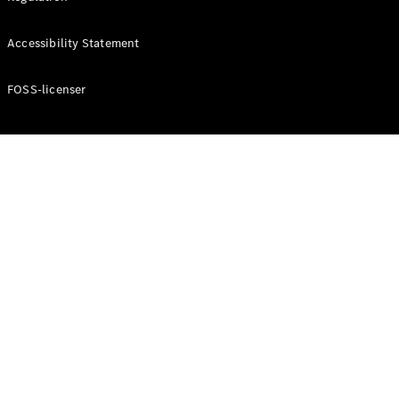
Accessibility Statement
Konfigurator
Mercedes-
Benz Online
FOSS-licenser
Showroom
Cabriolet / Roadster
Alle
Cabriolets /
Roadsters
CLE
Cabriolet