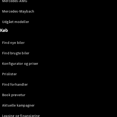
Mercedes-AMG
E-Klasse
Sedan
Mercedes-Maybach
S-Klasse
Lang
Udgået modeller
Mercedes-
Køb
Maybach S-
Klasse
Find nye biler
Konfigurator
Find brugte biler
Mercedes-
Benz Online
Konfigurator og priser
Showroom
SUV
Prislister
Find forhandler
Book prøvetur
Aktuelle kampagner
Alle SUVs
EQE
Leasing og finansiering