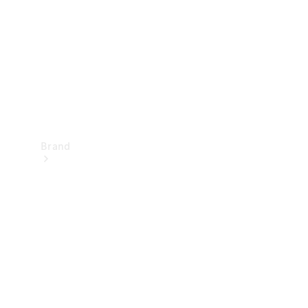
kontakt
Brand
Oplev
Mercedes-
Benz