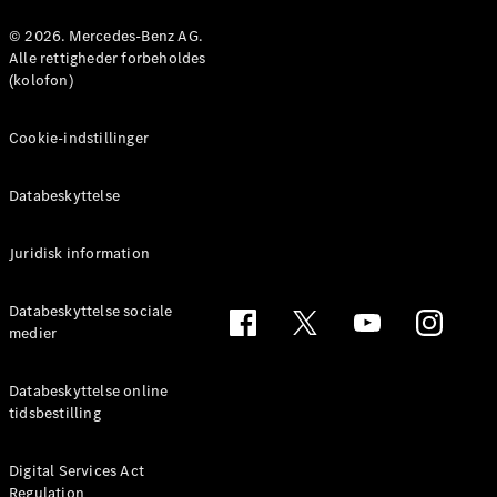
© 2026. Mercedes-Benz AG.
Konfigurator
Alle rettigheder forbeholdes
Mercedes-
(kolofon)
Benz Online
Showroom
Cookie-indstillinger
Coupé
Databeskyttelse
Juridisk information
Alle Coupés
Databeskyttelse sociale
CLE Coupé
medier
Mercedes-
AMG GT
Databeskyttelse online
Coupé
tidsbestilling
Mercedes-
AMG GT
Elektrisk
4-dørs
Digital Services Act
Regulation
coupé