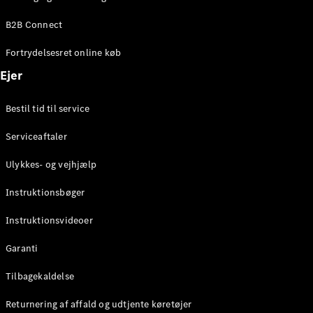
Elektrisk
SUV
B2B Connect
EQS
Elektrisk
SUV
Fortrydelsesret online køb
Mercedes-
Maybach
Elektrisk
Ejer
EQS SUV
GLA
Bestil tid til service
GLA
Ny
Elektrisk
GLA
Ny
Serviceaftaler
GLB
Elektrisk
GLB
Ulykkes- og vejhjælp
GLC
Elektrisk
GLC
Instruktionsbøger
GLC Coupé
GLE
Instruktionsvideoer
GLE Coupé
GLS
Garanti
Mercedes-
Maybach
Tilbagekaldelse
Ny
GLS
Returnering af affald og udtjente køretøjer
G-
Elektrisk