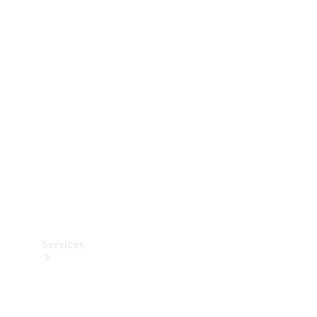
Dæk
Teknisk
tilbehør
Opladningsudstyr
Collection
Bilpleje
Services