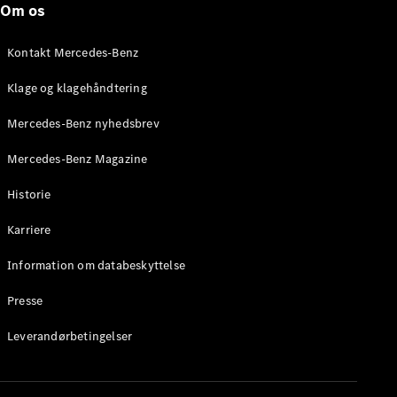
Om os
Brake
C-Klasse
Stationcar
Kontakt Mercedes-Benz
E-Klasse
Stationcar
Klage og klagehåndtering
E-Klasse
All-Terrain
Mercedes-Benz nyhedsbrev
Mercedes-Benz Magazine
Konfigurator
Mercedes-
Historie
Benz Online
Showroom
Karriere
Hatchback
Information om databeskyttelse
Presse
Leverandørbetingelser
A-Klasse
Hatchback