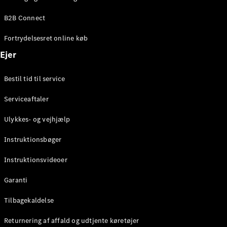
Elektrisk
SUV
B2B Connect
Mercedes-
Maybach
Elektrisk
Fortrydelsesret online køb
EQS SUV
GLA
Ejer
GLA
Ny
Elektrisk
GLA
Ny
Bestil tid til service
GLB
Elektrisk
GLB
Serviceaftaler
GLC
Elektrisk
GLC
Ulykkes- og vejhjælp
GLC Coupé
GLE
Instruktionsbøger
GLE Coupé
GLS
Instruktionsvideoer
Mercedes-
Maybach
Ny
Garanti
GLS
G-
Tilbagekaldelse
Elektrisk
Klasse
Returnering af affald og udtjente køretøjer
G-Klasse