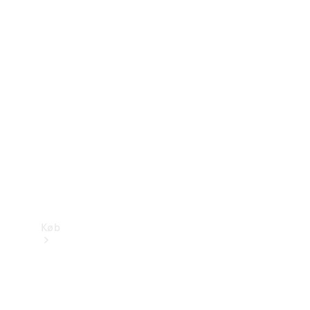
Mercedes-Benz Online Showroom
Køb