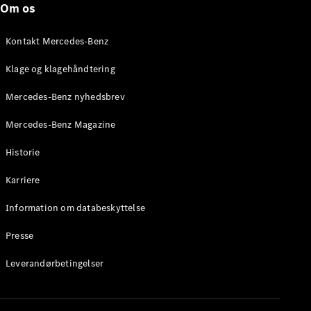
Om os
Stationcar
E-Klasse
Stationcar
Kontakt Mercedes-Benz
E-Klasse
All-Terrain
Klage og klagehåndtering
Mercedes-Benz nyhedsbrev
Konfigurator
Mercedes-
Mercedes-Benz Magazine
Benz Online
Showroom
Historie
Hatchback
Karriere
Information om databeskyttelse
Presse
A-Klasse
Leverandørbetingelser
Hatchback