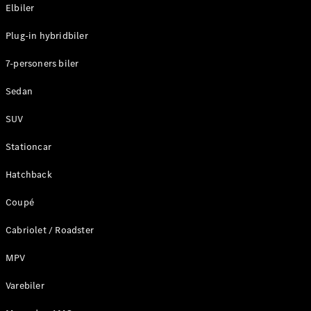
Plug-in-hybrid modeller
Elbiler
Plug-in hybridbiler
Sedan
7-personers biler
Sedan
SUV
Alle Sedans
Stationcar
CLA
Elektrisk
CLA
Hatchback
C-Klasse
Coupé
Sedan
C-
Cabriolet / Roadster
Klasse
Elektrisk
Sedan
MPV
EQE
Elektrisk
Sedan
Varebiler
EQS
Elektrisk
Sedan