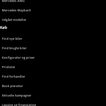
Mercedes-AMG
E-Klasse
Sedan
Mercedes-Maybach
S-Klasse
Lang
Udgået modeller
Mercedes-
Køb
Maybach S-
Klasse
Find nye biler
Konfigurator
Find brugte biler
Mercedes-
Benz Online
Konfigurator og priser
Showroom
SUV
Prislister
Find forhandler
Book prøvetur
Aktuelle kampagner
Alle SUVs
EQS
Leasing og finansiering