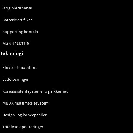
Originaltilbehør
Konfigurator
Mercedes-
Battericertifikat
Benz Online
Showroom
Support og kontakt
Stationcar
MANUFAKTUR
Teknologi
Elektrisk mobilitet
Ladeløsninger
Alle
Stationcar
Køreassistentsystemer og sikkerhed
CLA
Shooting
Elektrisk
MBUX multimediesystem
Brake
CLA
Design- og konceptbiler
Shooting
Brake
Trådløse opdateringer
C-Klasse