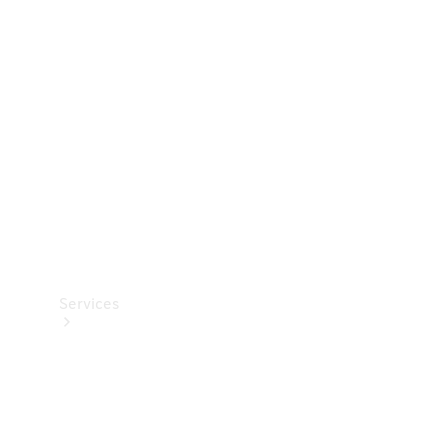
Teknisk
tilbehør
Opladningsudstyr
Collection
Bilpleje
Services