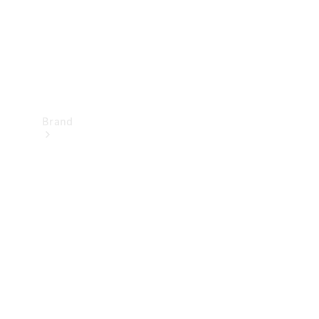
Brand
Oplev
Mercedes-
Benz