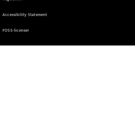
Konfigurator
Mercedes-
Accessibility Statement
Benz Online
Showroom
Cabriolet / Roadster
FOSS-licenser
Alle
Cabriolets /
Roadsters
CLE
Cabriolet
Mercedes-
AMG SL