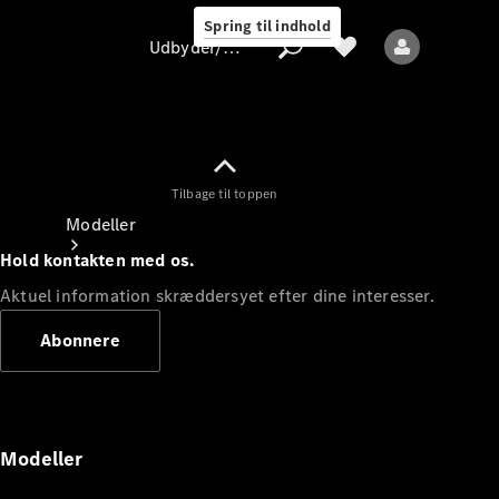
Spring til indhold
Udbyder/databeskyttelse
Tilbage til toppen
Udbyder/databeskyttelse
Modeller
Hold kontakten med os.
Aktuel information skræddersyet efter dine interesser.
Abonnere
Alle modeller
Nye modeller
Modeller
Elektriske modeller