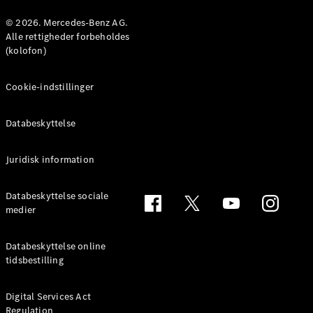
Konfigurator
Mercedes-
© 2026. Mercedes-Benz AG.
Benz Online
Alle rettigheder forbeholdes
Showroom
(kolofon)
Coupé
Cookie-indstillinger
Databeskyttelse
Juridisk information
Alle Coupés
CLE Coupé
Mercedes-
Databeskyttelse sociale
AMG GT
medier
Coupé
Mercedes-
Databeskyttelse online
AMG GT
tidsbestilling
Elektrisk
4-dørs
coupé
Digital Services Act
Regulation