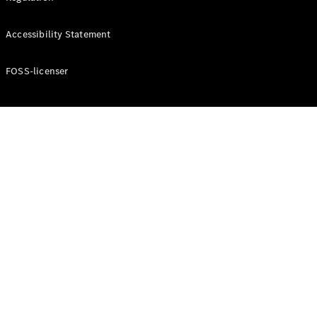
Konfigurator
Mercedes-
Accessibility Statement
Benz Online
Showroom
Cabriolet / Roadster
FOSS-licenser
Alle
Cabriolets /
Roadsters
CLE
Cabriolet
Mercedes-
AMG SL