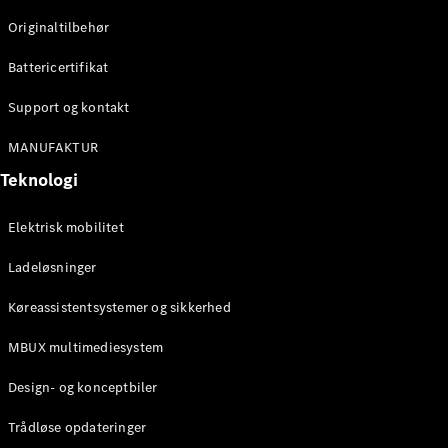
Originaltilbehør
Konfigurator
Mercedes-
Battericertifikat
Benz Online
Showroom
Support og kontakt
Stationcar
MANUFAKTUR
Teknologi
Elektrisk mobilitet
Ladeløsninger
Alle
Stationcar
Køreassistentsystemer og sikkerhed
CLA
Shooting
Elektrisk
MBUX multimediesystem
Brake
CLA
Design- og konceptbiler
Shooting
Brake
Trådløse opdateringer
C-Klasse