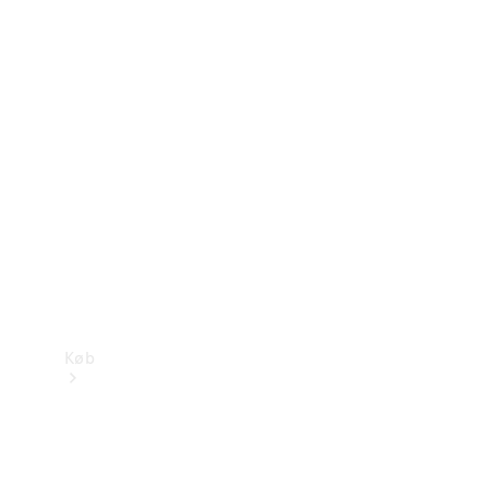
Mercedes-Benz Online Showroom
Køb