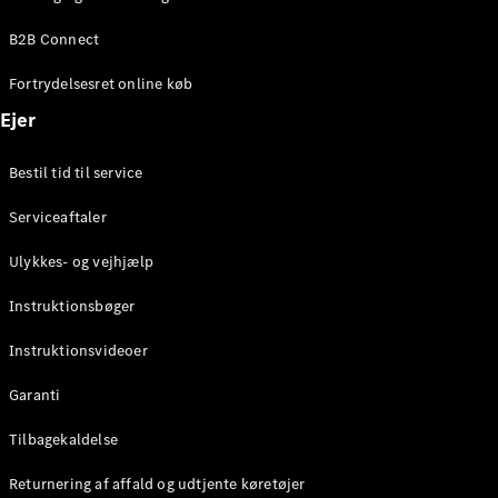
Elektrisk
SUV
B2B Connect
Mercedes-
Maybach
Elektrisk
Fortrydelsesret online køb
EQS SUV
GLA
Ejer
GLA
Ny
Elektrisk
GLA
Ny
Bestil tid til service
GLB
Elektrisk
GLB
Serviceaftaler
GLC
Elektrisk
GLC
Ulykkes- og vejhjælp
GLC Coupé
GLE
Instruktionsbøger
GLE Coupé
GLS
Instruktionsvideoer
Mercedes-
Maybach
Ny
Garanti
GLS
G-
Tilbagekaldelse
Elektrisk
Klasse
Returnering af affald og udtjente køretøjer
G-Klasse