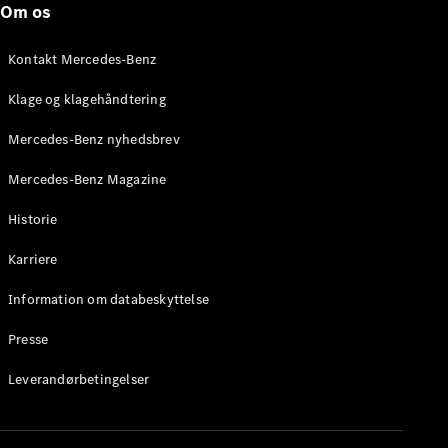
Om os
Stationcar
E-Klasse
Stationcar
Kontakt Mercedes-Benz
E-Klasse
All-Terrain
Klage og klagehåndtering
Mercedes-Benz nyhedsbrev
Konfigurator
Mercedes-
Mercedes-Benz Magazine
Benz Online
Showroom
Historie
Hatchback
Karriere
Information om databeskyttelse
Presse
A-Klasse
Leverandørbetingelser
Hatchback