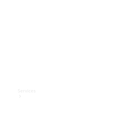
Teknisk
tilbehør
Opladningsudstyr
Collection
Bilpleje
Services