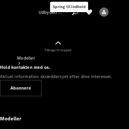
Spring til indhold
Udbyder/databeskyttelse
Tilbage til toppen
Udbyder/databeskyttelse
Modeller
Hold kontakten med os.
Aktuel information skræddersyet efter dine interesser.
Abonnere
Alle modeller
Nye modeller
Modeller
Elektriske modeller