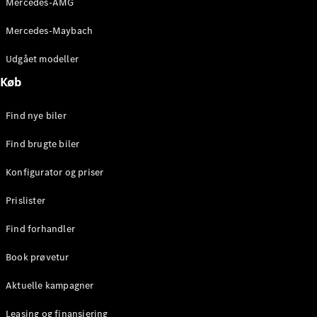
Mercedes-AMG
E-Klasse
Sedan
Mercedes-Maybach
S-Klasse
Lang
Udgået modeller
Mercedes-
Køb
Maybach S-
Klasse
Find nye biler
Konfigurator
Find brugte biler
Mercedes-
Benz Online
Konfigurator og priser
Showroom
SUV
Prislister
Find forhandler
Book prøvetur
Aktuelle kampagner
Alle SUVs
EQS
Leasing og finansiering