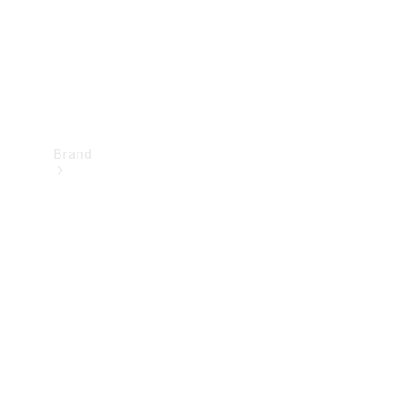
Brand
Oplev
Mercedes-
Benz