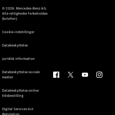
Konfigurator
Mercedes-
© 2026. Mercedes-Benz AG.
Benz Online
Alle rettigheder forbeholdes
Showroom
(kolofon)
Coupé
Cookie-indstillinger
Databeskyttelse
Juridisk information
Alle Coupés
CLE Coupé
Mercedes-
Databeskyttelse sociale
AMG GT
medier
Coupé
Mercedes-
Databeskyttelse online
AMG GT
tidsbestilling
Elektrisk
4-dørs
coupé
Digital Services Act
Regulation