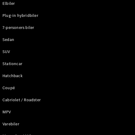
Plug-in-hybrid modeller
Elbiler
Plug-in hybridbiler
Sedan
7-personers biler
Sedan
SUV
Alle Sedans
Stationcar
CLA
Elektrisk
CLA
Hatchback
C-Klasse
Coupé
Sedan
C-
Cabriolet / Roadster
Klasse
Elektrisk
Sedan
MPV
EQE
Elektrisk
Sedan
Varebiler
EQS
Elektrisk
Sedan