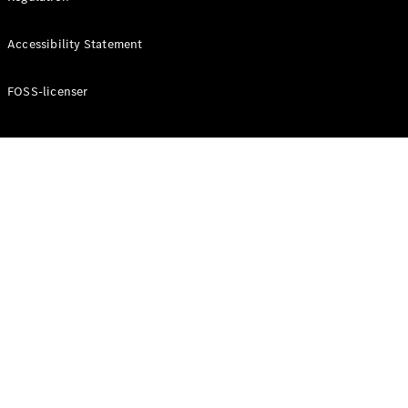
Konfigurator
Mercedes-
Accessibility Statement
Benz Online
Showroom
Cabriolet / Roadster
FOSS-licenser
Alle
Cabriolets /
Roadsters
CLE
Cabriolet
Mercedes-
AMG SL