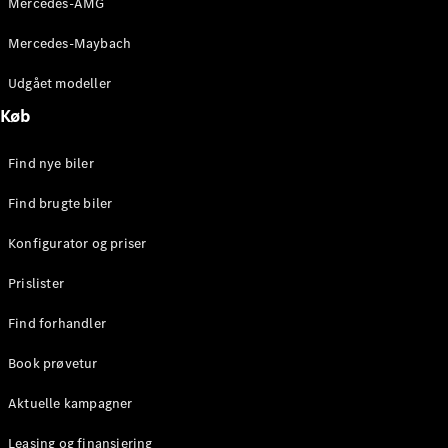
Mercedes-AMG
E-Klasse
Sedan
Mercedes-Maybach
S-Klasse
Lang
Udgået modeller
Mercedes-
Køb
Maybach S-
Klasse
Find nye biler
Konfigurator
Find brugte biler
Mercedes-
Benz Online
Konfigurator og priser
Showroom
SUV
Prislister
Find forhandler
Book prøvetur
Aktuelle kampagner
Alle SUVs
EQS
Leasing og finansiering