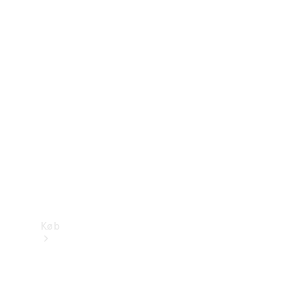
Mercedes-Benz Online Showroom
Køb