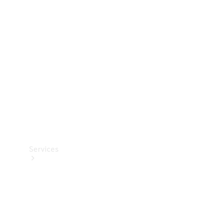
Teknisk
tilbehør
Opladningsudstyr
Collection
Bilpleje
Services