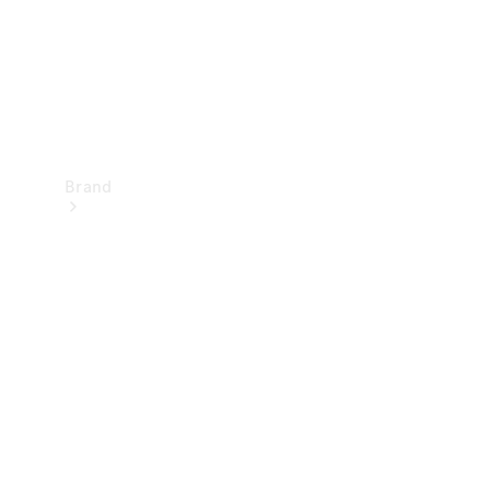
Brand
Oplev
Mercedes-
Benz