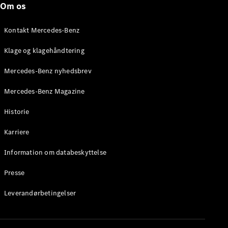
Om os
Stationcar
E-Klasse
Stationcar
Kontakt Mercedes-Benz
E-Klasse
All-Terrain
Klage og klagehåndtering
Mercedes-Benz nyhedsbrev
Konfigurator
Mercedes-
Mercedes-Benz Magazine
Benz Online
Showroom
Historie
Hatchback
Karriere
Information om databeskyttelse
Presse
A-Klasse
Leverandørbetingelser
Hatchback