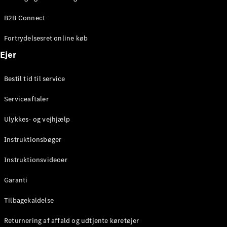
Elektrisk
SUV
B2B Connect
Mercedes-
Maybach
Elektrisk
Fortrydelsesret online køb
EQS SUV
GLA
Ejer
GLA
Ny
Elektrisk
GLA
Ny
Bestil tid til service
GLB
Elektrisk
GLB
Serviceaftaler
GLC
Elektrisk
GLC
Ulykkes- og vejhjælp
GLC Coupé
GLE
Instruktionsbøger
GLE Coupé
GLS
Instruktionsvideoer
Mercedes-
Maybach
Ny
Garanti
GLS
G-
Tilbagekaldelse
Elektrisk
Klasse
Returnering af affald og udtjente køretøjer
G-Klasse