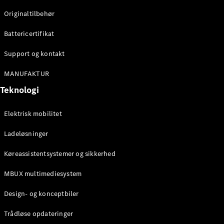
Originaltilbehør
Konfigurator
Mercedes-
Battericertifikat
Benz Online
Showroom
Support og kontakt
Stationcar
MANUFAKTUR
Teknologi
Elektrisk mobilitet
Ladeløsninger
Alle
Stationcar
Køreassistentsystemer og sikkerhed
CLA
Shooting
Elektrisk
MBUX multimediesystem
Brake
CLA
Design- og konceptbiler
Shooting
Brake
Trådløse opdateringer
C-Klasse