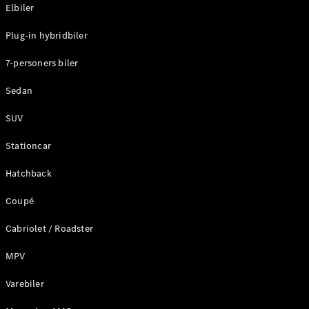
Plug-in-hybrid modeller
Elbiler
Plug-in hybridbiler
Sedan
7-personers biler
Sedan
SUV
Alle Sedans
Stationcar
CLA
Elektrisk
CLA
Hatchback
C-Klasse
Coupé
Sedan
C-
Cabriolet / Roadster
Klasse
Elektrisk
Sedan
MPV
EQE
Elektrisk
Sedan
Varebiler
EQS
Elektrisk
Sedan