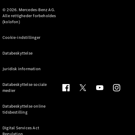
Konfigurator
Mercedes-
© 2026. Mercedes-Benz AG.
Benz Online
Alle rettigheder forbeholdes
Showroom
(kolofon)
Coupé
Cookie-indstillinger
Databeskyttelse
Juridisk information
Alle Coupés
CLE Coupé
Mercedes-
Databeskyttelse sociale
AMG GT
medier
Coupé
Mercedes-
Databeskyttelse online
AMG GT
tidsbestilling
Elektrisk
4-dørs
coupé
Digital Services Act
Regulation