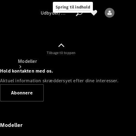
Spring til indhold
Udbyder/databeskyttelse
Tilbage til toppen
Udbyder/databeskyttelse
Modeller
Hold kontakten med os.
Aktuel information skræddersyet efter dine interesser.
Abonnere
Alle modeller
Nye modeller
Modeller
Elektriske modeller