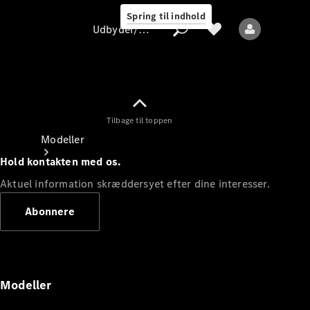
Spring til indhold
Udbyder/databeskyttelse
Tilbage til toppen
Udbyder/databeskyttelse
Modeller
Hold kontakten med os.
Aktuel information skræddersyet efter dine interesser.
Abonnere
Alle modeller
Nye modeller
Modeller
Elektriske modeller