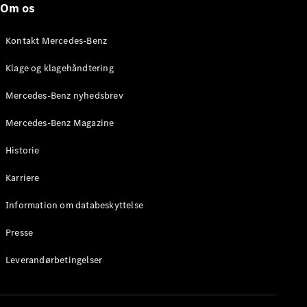
Om os
Stationcar
E-Klasse
Stationcar
Kontakt Mercedes-Benz
E-Klasse
All-Terrain
Klage og klagehåndtering
Mercedes-Benz nyhedsbrev
Konfigurator
Mercedes-
Mercedes-Benz Magazine
Benz Online
Showroom
Historie
Hatchback
Karriere
Information om databeskyttelse
Presse
A-Klasse
Leverandørbetingelser
Hatchback