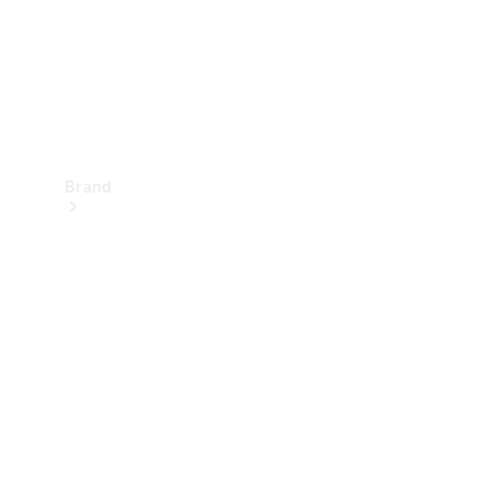
Brand
Oplev
Mercedes-
Benz