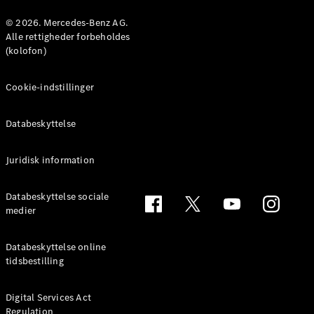
Konfigurator
Mercedes-
© 2026. Mercedes-Benz AG.
Benz Online
Alle rettigheder forbeholdes
Showroom
(kolofon)
Coupé
Cookie-indstillinger
Databeskyttelse
Juridisk information
Alle Coupés
CLE Coupé
Mercedes-
Databeskyttelse sociale
AMG GT
medier
Coupé
Mercedes-
Databeskyttelse online
AMG GT
tidsbestilling
Elektrisk
4-dørs
coupé
Digital Services Act
Regulation