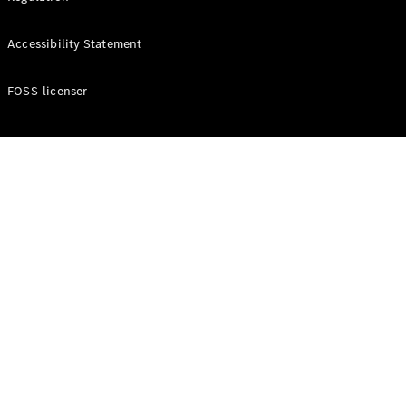
Konfigurator
Mercedes-
Accessibility Statement
Benz Online
Showroom
Cabriolet / Roadster
FOSS-licenser
Alle
Cabriolets /
Roadsters
CLE
Cabriolet
Mercedes-
AMG SL