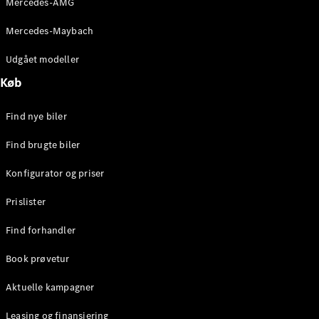
Mercedes-AMG
E-Klasse
Sedan
Mercedes-Maybach
S-Klasse
Lang
Udgået modeller
Mercedes-
Køb
Maybach S-
Klasse
Find nye biler
Konfigurator
Find brugte biler
Mercedes-
Benz Online
Konfigurator og priser
Showroom
SUV
Prislister
Find forhandler
Book prøvetur
Aktuelle kampagner
Alle SUVs
EQS
Leasing og finansiering