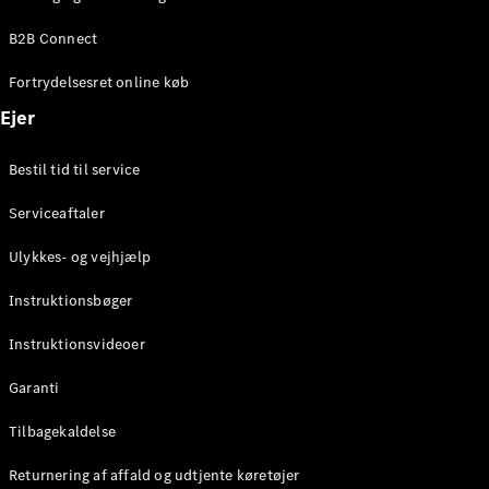
Elektrisk
SUV
B2B Connect
Mercedes-
Maybach
Elektrisk
Fortrydelsesret online køb
EQS SUV
GLA
Ejer
GLA
Ny
Elektrisk
GLA
Ny
Bestil tid til service
GLB
Elektrisk
GLB
Serviceaftaler
GLC
Elektrisk
GLC
Ulykkes- og vejhjælp
GLC Coupé
GLE
Instruktionsbøger
GLE Coupé
GLS
Instruktionsvideoer
Mercedes-
Maybach
Ny
Garanti
GLS
G-
Tilbagekaldelse
Elektrisk
Klasse
Returnering af affald og udtjente køretøjer
G-Klasse