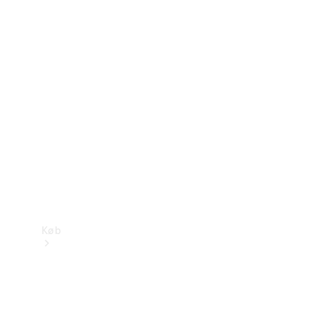
Mercedes-Benz Online Showroom
Køb