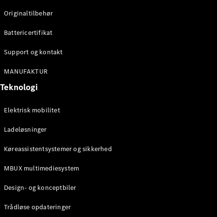
Originaltilbehør
Konfigurator
Mercedes-
Battericertifikat
Benz Online
Showroom
Support og kontakt
Stationcar
MANUFAKTUR
Teknologi
Elektrisk mobilitet
Ladeløsninger
Alle
Stationcar
Køreassistentsystemer og sikkerhed
CLA
Shooting
Elektrisk
MBUX multimediesystem
Brake
CLA
Design- og konceptbiler
Shooting
Brake
Trådløse opdateringer
C-Klasse