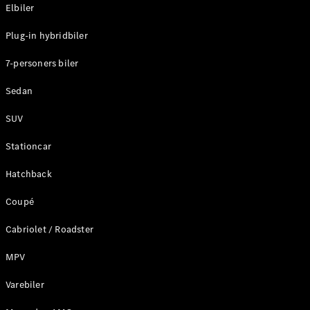
Plug-in-hybrid modeller
Elbiler
Plug-in hybridbiler
Sedan
7-personers biler
Sedan
SUV
Alle Sedans
Stationcar
CLA
Elektrisk
CLA
Hatchback
C-Klasse
Coupé
Sedan
C-
Cabriolet / Roadster
Klasse
Elektrisk
Sedan
MPV
EQE
Elektrisk
Sedan
Varebiler
EQS
Elektrisk
Sedan