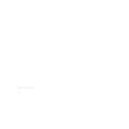
Teknisk
tilbehør
Opladningsudstyr
Collection
Bilpleje
Services