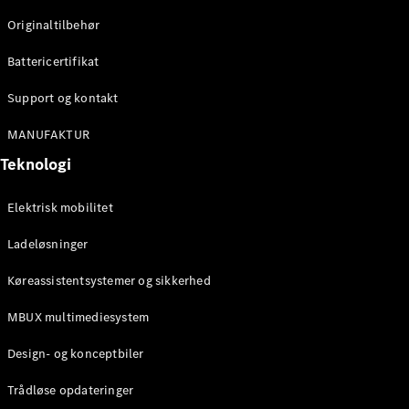
Originaltilbehør
Konfigurator
Mercedes-
Battericertifikat
Benz Online
Showroom
Support og kontakt
Stationcar
MANUFAKTUR
Teknologi
Elektrisk mobilitet
Ladeløsninger
Alle
Stationcar
Køreassistentsystemer og sikkerhed
CLA
Shooting
Elektrisk
MBUX multimediesystem
Brake
CLA
Design- og konceptbiler
Shooting
Brake
Trådløse opdateringer
C-Klasse