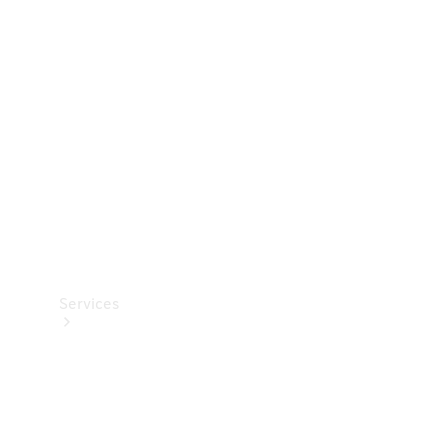
Teknisk
tilbehør
Opladningsudstyr
Collection
Bilpleje
Services