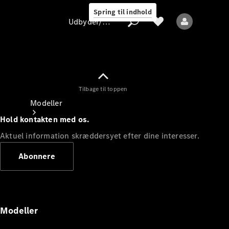
Spring til indhold
Udbyder/databeskyttelse
Tilbage til toppen
Udbyder/databeskyttelse
Modeller
Hold kontakten med os.
Aktuel information skræddersyet efter dine interesser.
Abonnere
Alle modeller
Nye modeller
Modeller
Elektriske modeller