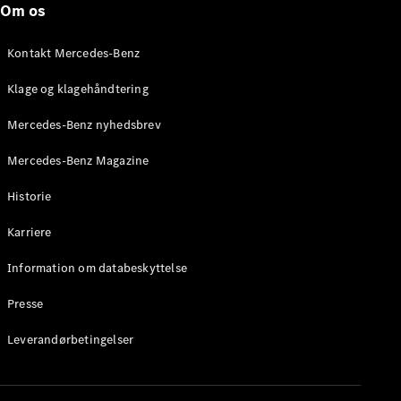
Om os
Stationcar
E-Klasse
Stationcar
Kontakt Mercedes-Benz
E-Klasse
All-Terrain
Klage og klagehåndtering
Mercedes-Benz nyhedsbrev
Konfigurator
Mercedes-
Mercedes-Benz Magazine
Benz Online
Showroom
Historie
Hatchback
Karriere
Information om databeskyttelse
Presse
A-Klasse
Leverandørbetingelser
Hatchback