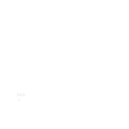
Mercedes-Benz Online Showroom
Køb