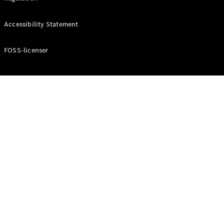
Konfigurator
Mercedes-
Accessibility Statement
Benz Online
Showroom
Cabriolet / Roadster
FOSS-licenser
Alle
Cabriolets /
Roadsters
CLE
Cabriolet
Mercedes-
AMG SL