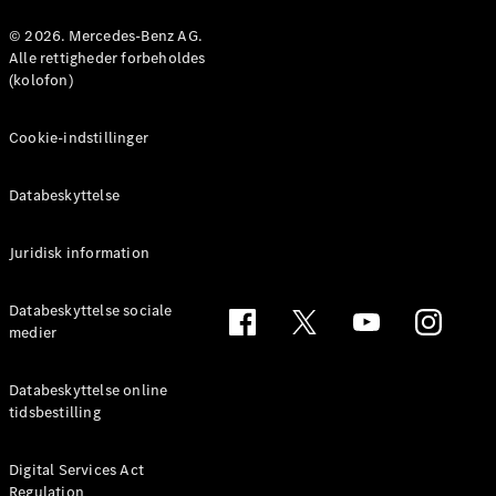
Konfigurator
Mercedes-
© 2026. Mercedes-Benz AG.
Benz Online
Alle rettigheder forbeholdes
Showroom
(kolofon)
Coupé
Cookie-indstillinger
Databeskyttelse
Juridisk information
Alle Coupés
CLE Coupé
Mercedes-
Databeskyttelse sociale
AMG GT
medier
Coupé
Mercedes-
Databeskyttelse online
AMG GT
tidsbestilling
Elektrisk
4-dørs
coupé
Digital Services Act
Regulation