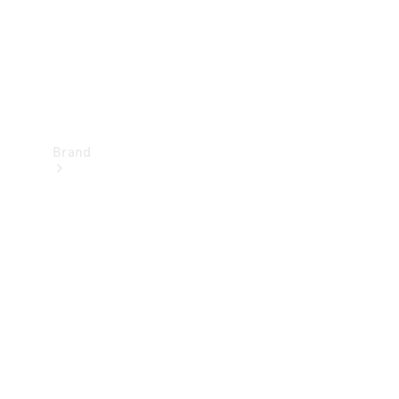
Brand
Oplev
Mercedes-
Benz