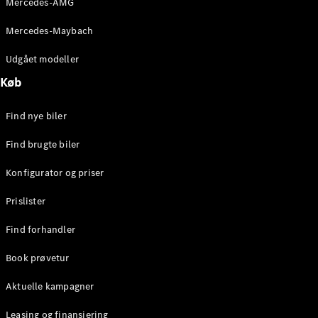
Mercedes-AMG
E-Klasse
Sedan
Mercedes-Maybach
S-Klasse
Lang
Udgået modeller
Mercedes-
Køb
Maybach S-
Klasse
Find nye biler
Konfigurator
Find brugte biler
Mercedes-
Benz Online
Konfigurator og priser
Showroom
SUV
Prislister
Find forhandler
Book prøvetur
Aktuelle kampagner
Alle SUVs
EQS
Leasing og finansiering