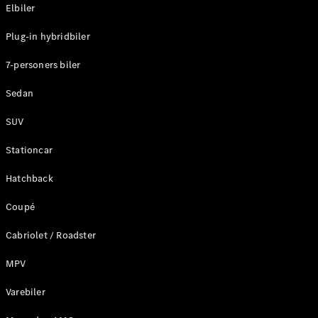
Plug-in-hybrid modeller
Elbiler
Plug-in hybridbiler
Sedan
7-personers biler
Sedan
SUV
Alle Sedans
Stationcar
CLA
Elektrisk
CLA
Hatchback
C-Klasse
Coupé
Sedan
C-
Cabriolet / Roadster
Klasse
Elektrisk
Sedan
MPV
EQE
Elektrisk
Sedan
Varebiler
EQS
Elektrisk
Sedan