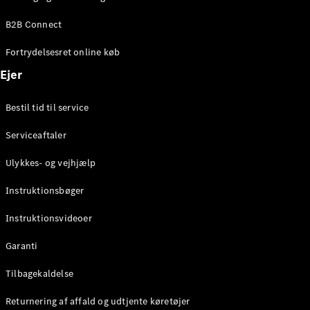
Elektrisk
SUV
B2B Connect
Mercedes-
Maybach
Elektrisk
Fortrydelsesret online køb
EQS SUV
GLA
Ejer
GLA
Ny
Elektrisk
GLA
Ny
Bestil tid til service
GLB
Elektrisk
GLB
Serviceaftaler
GLC
Elektrisk
GLC
Ulykkes- og vejhjælp
GLC Coupé
GLE
Instruktionsbøger
GLE Coupé
GLS
Instruktionsvideoer
Mercedes-
Maybach
Ny
Garanti
GLS
G-
Tilbagekaldelse
Elektrisk
Klasse
Returnering af affald og udtjente køretøjer
G-Klasse