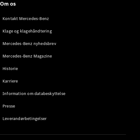
Om os
Stationcar
E-Klasse
Stationcar
Kontakt Mercedes-Benz
E-Klasse
All-Terrain
Klage og klagehåndtering
Mercedes-Benz nyhedsbrev
Konfigurator
Mercedes-
Mercedes-Benz Magazine
Benz Online
Showroom
Historie
Hatchback
Karriere
Information om databeskyttelse
Presse
A-Klasse
Leverandørbetingelser
Hatchback