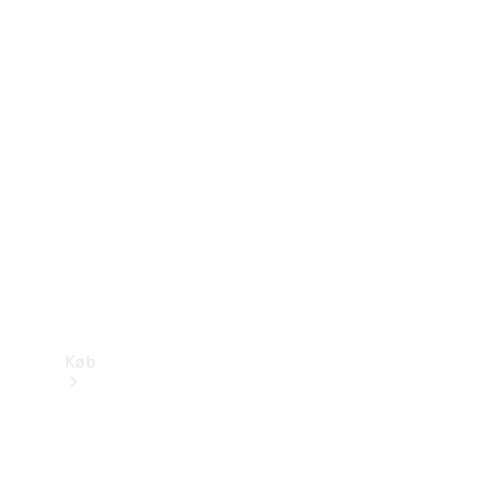
Mercedes-Benz Online Showroom
Køb