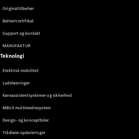
Originaltilbehør
Konfigurator
Mercedes-
Battericertifikat
Benz Online
Showroom
Support og kontakt
Stationcar
MANUFAKTUR
Teknologi
Elektrisk mobilitet
Ladeløsninger
Alle
Stationcar
Køreassistentsystemer og sikkerhed
CLA
Shooting
Elektrisk
MBUX multimediesystem
Brake
CLA
Design- og konceptbiler
Shooting
Brake
Trådløse opdateringer
C-Klasse