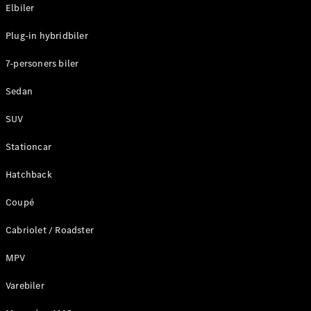
Plug-in-hybrid modeller
Elbiler
Plug-in hybridbiler
Sedan
7-personers biler
Sedan
SUV
Alle Sedans
Stationcar
CLA
Elektrisk
CLA
Hatchback
C-Klasse
Coupé
Sedan
C-
Cabriolet / Roadster
Klasse
Elektrisk
Sedan
MPV
EQE
Elektrisk
Sedan
Varebiler
EQS
Elektrisk
Sedan