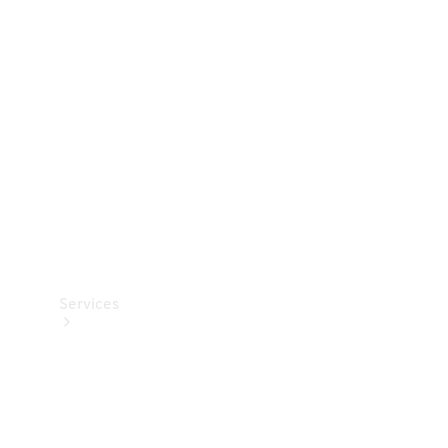
Teknisk
tilbehør
Opladningsudstyr
Collection
Bilpleje
Services