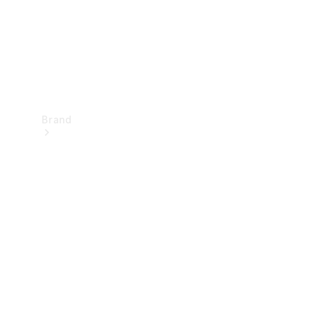
Brand
Oplev
Mercedes-
Benz