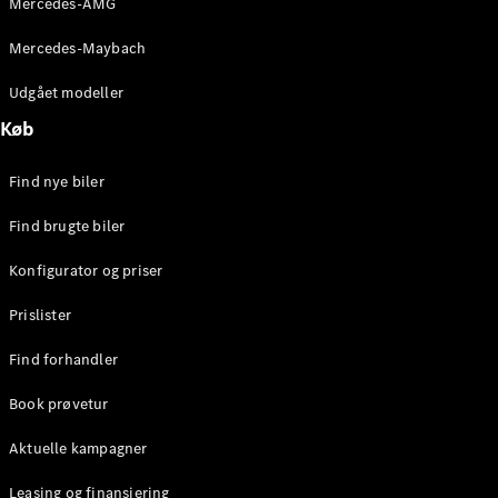
Mercedes-AMG
E-Klasse
Sedan
Mercedes-Maybach
S-Klasse
Lang
Udgået modeller
Mercedes-
Køb
Maybach S-
Klasse
Find nye biler
Konfigurator
Find brugte biler
Mercedes-
Benz Online
Konfigurator og priser
Showroom
SUV
Prislister
Find forhandler
Book prøvetur
Aktuelle kampagner
Alle SUVs
EQS
Leasing og finansiering