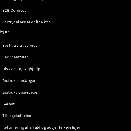
Elektrisk
SUV
B2B Connect
Mercedes-
Maybach
Elektrisk
Fortrydelsesret online køb
EQS SUV
GLA
Ejer
GLA
Ny
Elektrisk
GLA
Ny
Bestil tid til service
GLB
Elektrisk
GLB
Serviceaftaler
GLC
Elektrisk
GLC
Ulykkes- og vejhjælp
GLC Coupé
GLE
Instruktionsbøger
GLE Coupé
GLS
Instruktionsvideoer
Mercedes-
Maybach
Ny
Garanti
GLS
G-
Tilbagekaldelse
Elektrisk
Klasse
Returnering af affald og udtjente køretøjer
G-Klasse