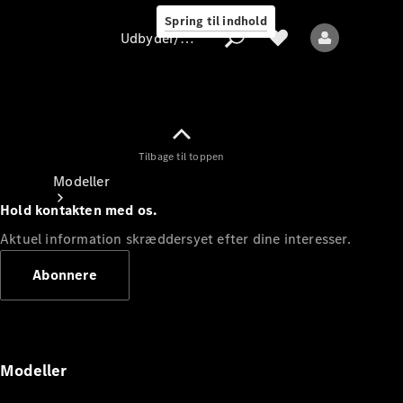
Spring til indhold
Udbyder/databeskyttelse
Tilbage til toppen
Udbyder/databeskyttelse
Modeller
Hold kontakten med os.
Aktuel information skræddersyet efter dine interesser.
Abonnere
Alle modeller
Nye modeller
Modeller
Elektriske modeller