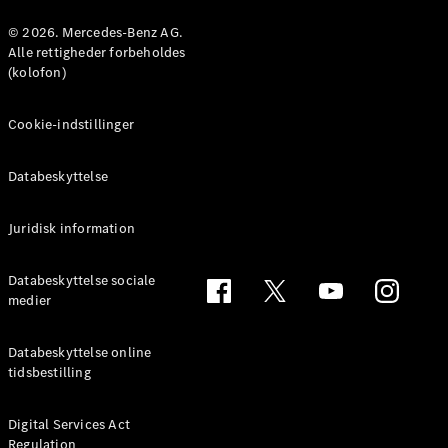
Konfigurator
Mercedes-
© 2026. Mercedes-Benz AG.
Benz Online
Alle rettigheder forbeholdes
Showroom
(kolofon)
Coupé
Cookie-indstillinger
Databeskyttelse
Juridisk information
Alle Coupés
CLE Coupé
Mercedes-
Databeskyttelse sociale
AMG GT
medier
Coupé
Mercedes-
Databeskyttelse online
AMG GT
tidsbestilling
Elektrisk
4-dørs
coupé
Digital Services Act
Regulation