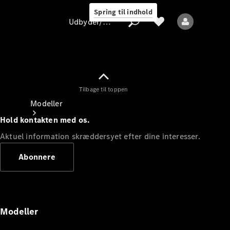
Spring til indhold
Udbyder/databeskyttelse
Tilbage til toppen
Udbyder/databeskyttelse
Modeller
Hold kontakten med os.
Aktuel information skræddersyet efter dine interesser.
Abonnere
Alle modeller
Nye modeller
Modeller
Elektriske modeller