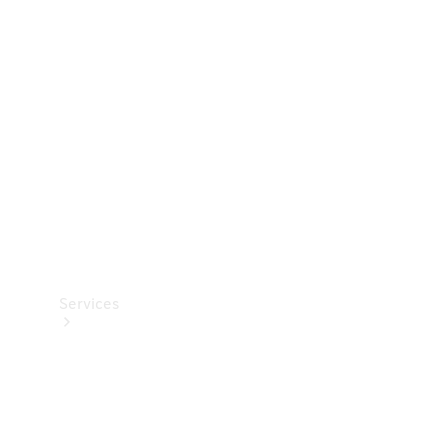
Teknisk
tilbehør
Opladningsudstyr
Collection
Bilpleje
Services