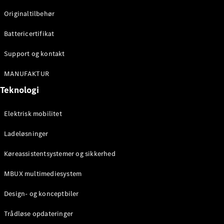
Originaltilbehør
Konfigurator
Mercedes-
Battericertifikat
Benz Online
Showroom
Support og kontakt
Stationcar
MANUFAKTUR
Teknologi
Elektrisk mobilitet
Ladeløsninger
Alle
Stationcar
Køreassistentsystemer og sikkerhed
CLA
Shooting
Elektrisk
MBUX multimediesystem
Brake
CLA
Design- og konceptbiler
Shooting
Brake
Trådløse opdateringer
C-Klasse