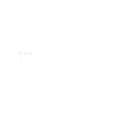
Brand
Oplev
Mercedes-
Benz