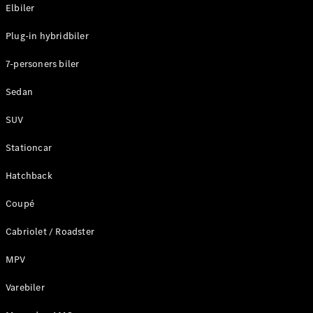
Plug-in-hybrid modeller
Elbiler
Plug-in hybridbiler
Sedan
7-personers biler
Sedan
SUV
Alle Sedans
Stationcar
CLA
Elektrisk
CLA
Hatchback
C-Klasse
Coupé
Sedan
C-
Cabriolet / Roadster
Klasse
Elektrisk
Sedan
MPV
EQE
Elektrisk
Sedan
Varebiler
EQS
Elektrisk
Sedan