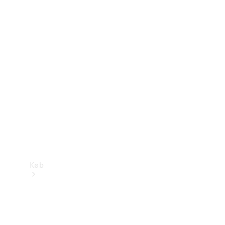
Mercedes-Benz Online Showroom
Køb