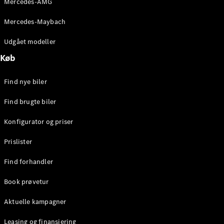
Mercedes-AMG
E-Klasse
Sedan
Mercedes-Maybach
S-Klasse
Lang
Udgået modeller
Mercedes-
Køb
Maybach S-
Klasse
Find nye biler
Konfigurator
Find brugte biler
Mercedes-
Benz Online
Konfigurator og priser
Showroom
SUV
Prislister
Find forhandler
Book prøvetur
Aktuelle kampagner
Alle SUVs
EQS
Leasing og finansiering