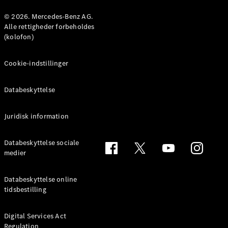
Konfigurator
Mercedes-
© 2026. Mercedes-Benz AG.
Benz Online
Alle rettigheder forbeholdes
Showroom
(kolofon)
Coupé
Cookie-indstillinger
Databeskyttelse
Juridisk information
Alle Coupés
CLE Coupé
Mercedes-
Databeskyttelse sociale
AMG GT
medier
Coupé
Mercedes-
Databeskyttelse online
AMG GT
tidsbestilling
Elektrisk
4-dørs
coupé
Digital Services Act
Regulation