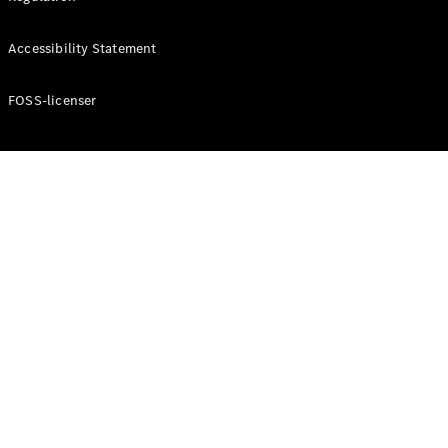
Konfigurator
Mercedes-
Accessibility Statement
Benz Online
Showroom
Cabriolet / Roadster
FOSS-licenser
Alle
Cabriolets /
Roadsters
CLE
Cabriolet
Mercedes-
AMG SL