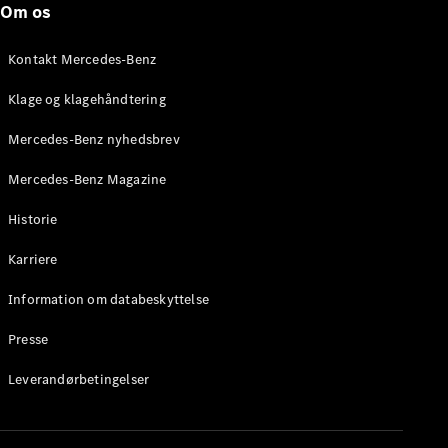
Om os
Stationcar
E-Klasse
Stationcar
Kontakt Mercedes-Benz
E-Klasse
All-Terrain
Klage og klagehåndtering
Mercedes-Benz nyhedsbrev
Konfigurator
Mercedes-
Mercedes-Benz Magazine
Benz Online
Showroom
Historie
Hatchback
Karriere
Information om databeskyttelse
Presse
A-Klasse
Leverandørbetingelser
Hatchback