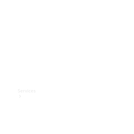
Teknisk
tilbehør
Opladningsudstyr
Collection
Bilpleje
Services