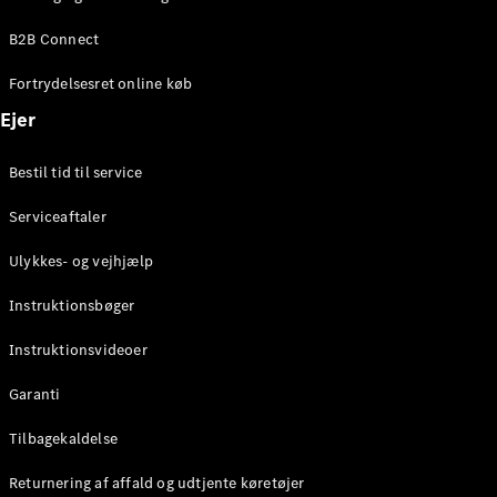
Elektrisk
SUV
B2B Connect
Mercedes-
Maybach
Elektrisk
Fortrydelsesret online køb
EQS SUV
GLA
Ejer
GLA
Ny
Elektrisk
GLA
Ny
Bestil tid til service
GLB
Elektrisk
GLB
Serviceaftaler
GLC
Elektrisk
GLC
Ulykkes- og vejhjælp
GLC Coupé
GLE
Instruktionsbøger
GLE Coupé
GLS
Instruktionsvideoer
Mercedes-
Maybach
Ny
Garanti
GLS
G-
Tilbagekaldelse
Elektrisk
Klasse
Returnering af affald og udtjente køretøjer
G-Klasse