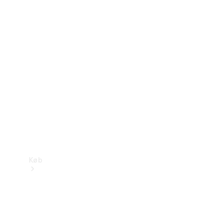
Mercedes-Benz Online Showroom
Køb