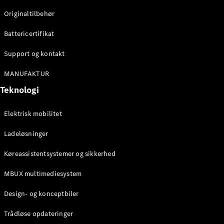
Originaltilbehør
Konfigurator
Mercedes-
Battericertifikat
Benz Online
Showroom
Support og kontakt
Stationcar
MANUFAKTUR
Teknologi
Elektrisk mobilitet
Ladeløsninger
Alle
Stationcar
Køreassistentsystemer og sikkerhed
CLA
Shooting
Elektrisk
MBUX multimediesystem
Brake
CLA
Design- og konceptbiler
Shooting
Brake
Trådløse opdateringer
C-Klasse