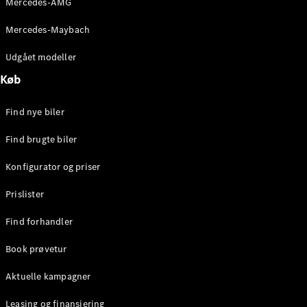
Mercedes-AMG
E-Klasse
Sedan
Mercedes-Maybach
S-Klasse
Lang
Udgået modeller
Mercedes-
Køb
Maybach S-
Klasse
Find nye biler
Konfigurator
Find brugte biler
Mercedes-
Benz Online
Konfigurator og priser
Showroom
SUV
Prislister
Find forhandler
Book prøvetur
Aktuelle kampagner
Alle SUVs
EQS
Leasing og finansiering