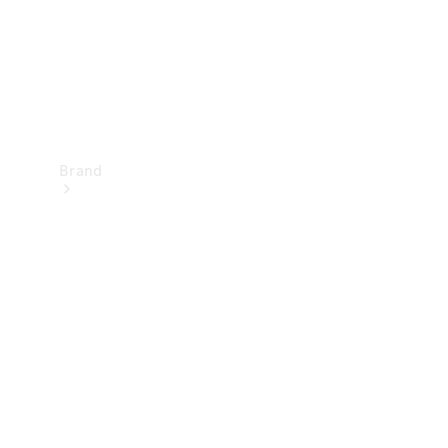
Brand
Oplev
Mercedes-
Benz