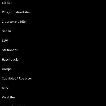
Plug-in-hybrid modeller
Elbiler
Plug-in hybridbiler
Sedan
7-personers biler
Sedan
SUV
Alle Sedans
Stationcar
CLA
Elektrisk
CLA
Hatchback
C-Klasse
Coupé
Sedan
C-
Cabriolet / Roadster
Klasse
Elektrisk
Sedan
MPV
EQE
Elektrisk
Sedan
Varebiler
EQS
Elektrisk
Sedan