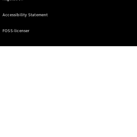
Konfigurator
Mercedes-
Accessibility Statement
Benz Online
Showroom
Cabriolet / Roadster
FOSS-licenser
Alle
Cabriolets /
Roadsters
CLE
Cabriolet
Mercedes-
AMG SL