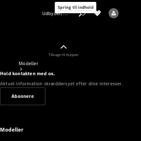
Spring til indhold
Udbyder/databeskyttelse
Tilbage til toppen
Udbyder/databeskyttelse
Modeller
Hold kontakten med os.
Aktuel information skræddersyet efter dine interesser.
Abonnere
Alle modeller
Nye modeller
Modeller
Elektriske modeller