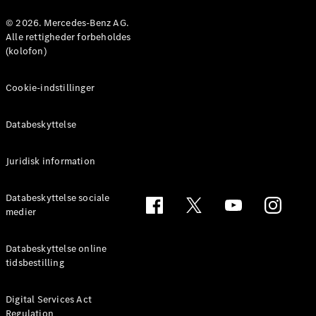
Konfigurator
Mercedes-
© 2026. Mercedes-Benz AG.
Benz Online
Alle rettigheder forbeholdes
Showroom
(kolofon)
Coupé
Cookie-indstillinger
Databeskyttelse
Juridisk information
Alle Coupés
CLE Coupé
Mercedes-
Databeskyttelse sociale
AMG GT
medier
Coupé
Mercedes-
Databeskyttelse online
AMG GT
tidsbestilling
Elektrisk
4-dørs
coupé
Digital Services Act
Regulation