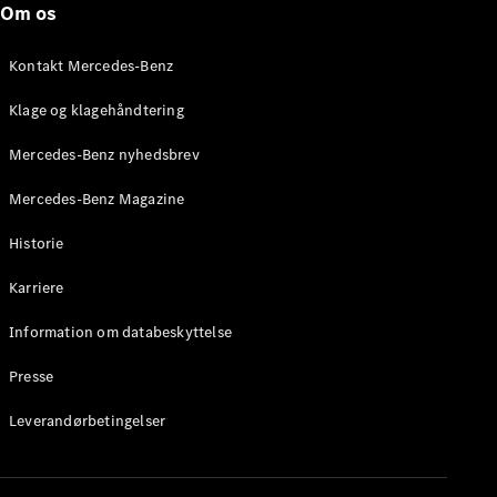
Om os
Stationcar
E-Klasse
Stationcar
Kontakt Mercedes-Benz
E-Klasse
All-Terrain
Klage og klagehåndtering
Mercedes-Benz nyhedsbrev
Konfigurator
Mercedes-
Mercedes-Benz Magazine
Benz Online
Showroom
Historie
Hatchback
Karriere
Information om databeskyttelse
Presse
A-Klasse
Leverandørbetingelser
Hatchback