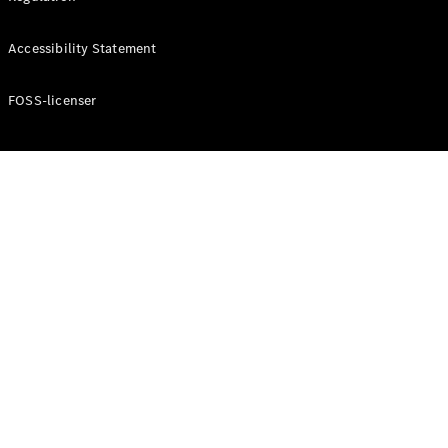
Konfigurator
Mercedes-
Accessibility Statement
Benz Online
Showroom
Cabriolet / Roadster
FOSS-licenser
Alle
Cabriolets /
Roadsters
CLE
Cabriolet
Mercedes-
AMG SL