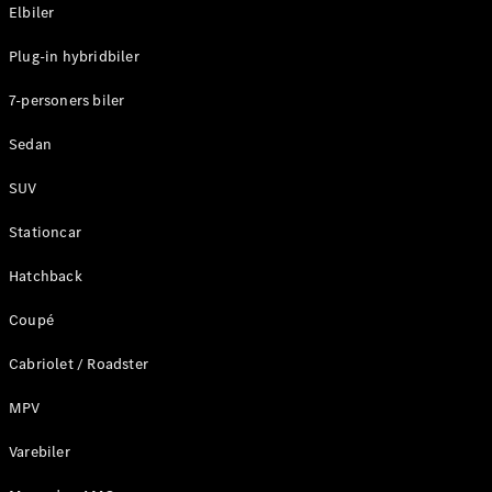
Plug-in-hybrid modeller
Elbiler
Plug-in hybridbiler
Sedan
7-personers biler
Sedan
SUV
Alle Sedans
Stationcar
CLA
Elektrisk
CLA
Hatchback
C-Klasse
Coupé
Sedan
C-
Cabriolet / Roadster
Klasse
Elektrisk
Sedan
MPV
EQE
Elektrisk
Sedan
Varebiler
EQS
Elektrisk
Sedan