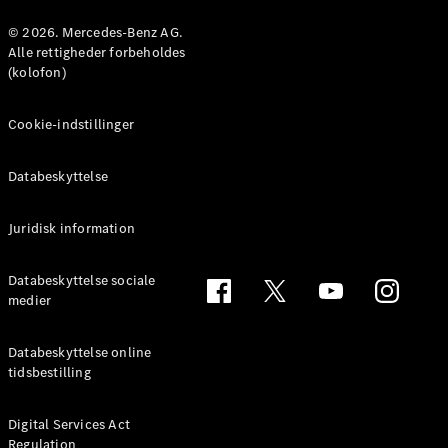
Konfigurator
Mercedes-
© 2026. Mercedes-Benz AG.
Benz Online
Alle rettigheder forbeholdes
Showroom
(kolofon)
Coupé
Cookie-indstillinger
Databeskyttelse
Juridisk information
Alle Coupés
CLE Coupé
Mercedes-
Databeskyttelse sociale
AMG GT
medier
Coupé
Mercedes-
Databeskyttelse online
AMG GT
tidsbestilling
Elektrisk
4-dørs
coupé
Digital Services Act
Regulation