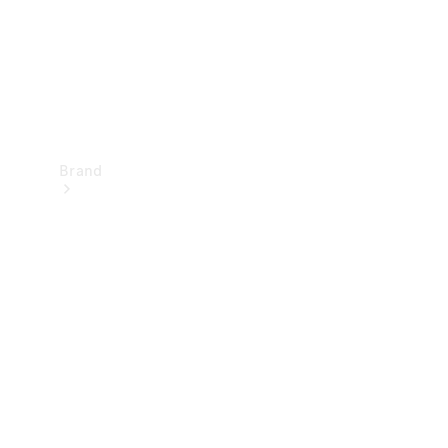
Brand
Oplev
Mercedes-
Benz