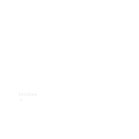
Teknisk
tilbehør
Opladningsudstyr
Collection
Bilpleje
Services