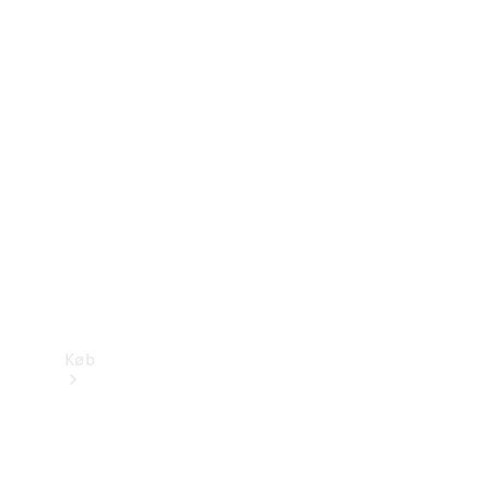
Mercedes-Benz Online Showroom
Køb