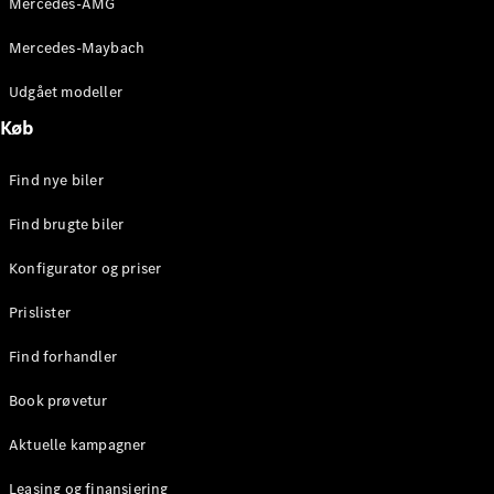
Mercedes-AMG
E-Klasse
Sedan
Mercedes-Maybach
S-Klasse
Lang
Udgået modeller
Mercedes-
Køb
Maybach S-
Klasse
Find nye biler
Konfigurator
Find brugte biler
Mercedes-
Benz Online
Konfigurator og priser
Showroom
SUV
Prislister
Find forhandler
Book prøvetur
Aktuelle kampagner
Alle SUVs
EQS
Leasing og finansiering