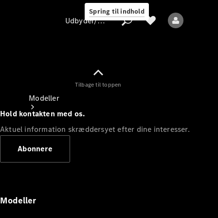
Spring til indhold
Udbyder/databeskyttelse
Tilbage til toppen
Udbyder/databeskyttelse
Modeller
Hold kontakten med os.
Aktuel information skræddersyet efter dine interesser.
Abonnere
Alle modeller
Nye modeller
Modeller
Elektriske modeller