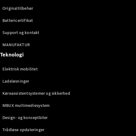
Originaltilbehør
Konfigurator
Mercedes-
Battericertifikat
Benz Online
Showroom
Support og kontakt
Stationcar
MANUFAKTUR
Teknologi
Elektrisk mobilitet
Ladeløsninger
Alle
Stationcar
Køreassistentsystemer og sikkerhed
CLA
Shooting
Elektrisk
MBUX multimediesystem
Brake
CLA
Design- og konceptbiler
Shooting
Brake
Trådløse opdateringer
C-Klasse