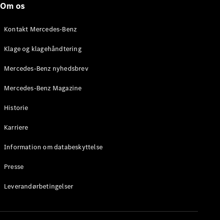
Om os
Stationcar
E-Klasse
Stationcar
Kontakt Mercedes-Benz
E-Klasse
All-Terrain
Klage og klagehåndtering
Mercedes-Benz nyhedsbrev
Konfigurator
Mercedes-
Mercedes-Benz Magazine
Benz Online
Showroom
Historie
Hatchback
Karriere
Information om databeskyttelse
Presse
A-Klasse
Leverandørbetingelser
Hatchback