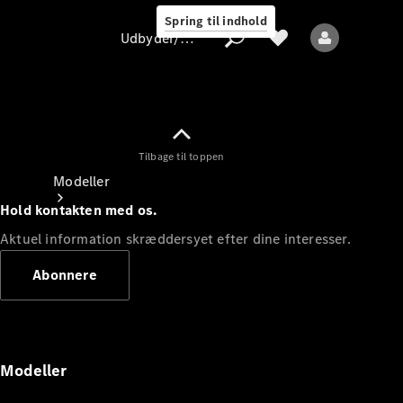
Spring til indhold
Udbyder/databeskyttelse
Tilbage til toppen
Udbyder/databeskyttelse
Modeller
Hold kontakten med os.
Aktuel information skræddersyet efter dine interesser.
Abonnere
Alle modeller
Nye modeller
Modeller
Elektriske modeller