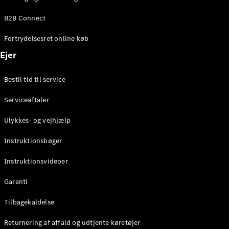
Elektrisk
SUV
B2B Connect
EQS
Elektrisk
SUV
Fortrydelsesret online køb
Mercedes-
Maybach
Elektrisk
Ejer
EQS SUV
GLA
Bestil tid til service
GLA
Ny
Elektrisk
GLA
Ny
Serviceaftaler
GLB
Elektrisk
GLB
Ulykkes- og vejhjælp
GLC
Elektrisk
GLC
Instruktionsbøger
GLC Coupé
GLE
Instruktionsvideoer
GLE Coupé
GLS
Garanti
Mercedes-
Maybach
Tilbagekaldelse
Ny
GLS
Returnering af affald og udtjente køretøjer
G-
Elektrisk