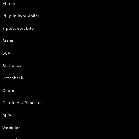
Plug-in-hybrid modeller
Elbiler
Plug-in hybridbiler
Sedan
7-personers biler
Sedan
SUV
Alle Sedans
Stationcar
CLA
Elektrisk
CLA
Hatchback
C-Klasse
Coupé
Sedan
C-
Cabriolet / Roadster
Klasse
Elektrisk
Sedan
MPV
EQE
Elektrisk
Sedan
Varebiler
EQS
Elektrisk
Sedan