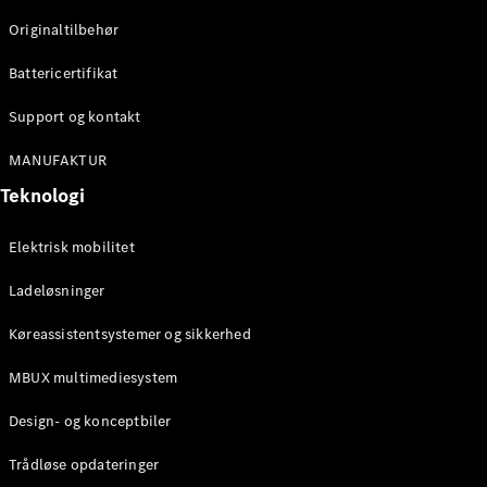
Klasse
Originaltilbehør
G-Klasse
Battericertifikat
Konfigurator
Mercedes-
Support og kontakt
Benz Online
Showroom
MANUFAKTUR
Stationcar
Teknologi
Elektrisk mobilitet
Ladeløsninger
Køreassistentsystemer og sikkerhed
Alle
Stationcar
MBUX multimediesystem
CLA
Shooting
Elektrisk
Design- og konceptbiler
Brake
CLA
Trådløse opdateringer
Shooting