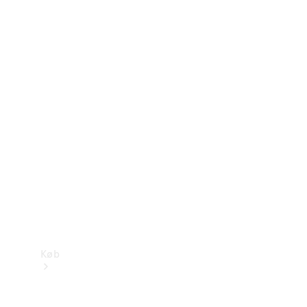
Konfigurator
Mercedes-Benz Online Showroom
Køb