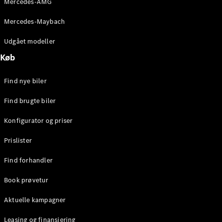
Mercedes-AMG
E-Klasse
Sedan
Mercedes-Maybach
S-Klasse
Lang
Udgået modeller
Mercedes-
Køb
Maybach S-
Klasse
Find nye biler
Konfigurator
Find brugte biler
Mercedes-
Benz Online
Konfigurator og priser
Showroom
SUV
Prislister
Find forhandler
Book prøvetur
Aktuelle kampagner
Alle SUVs
EQE
Leasing og finansiering