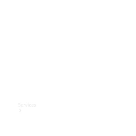
Dæk
Teknisk
tilbehør
Opladningsudstyr
Collection
Bilpleje
Services