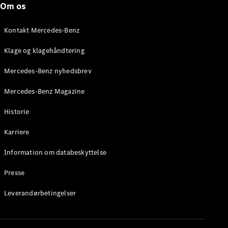
Om os
Brake
C-Klasse
Stationcar
Kontakt Mercedes-Benz
E-Klasse
Stationcar
Klage og klagehåndtering
E-Klasse
All-Terrain
Mercedes-Benz nyhedsbrev
Mercedes-Benz Magazine
Konfigurator
Mercedes-
Historie
Benz Online
Showroom
Karriere
Hatchback
Information om databeskyttelse
Presse
Leverandørbetingelser
A-Klasse
Hatchback