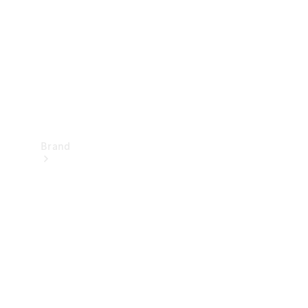
kontakt
Brand
Oplev
Mercedes-
Benz